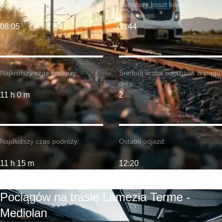
Najwcześniejszy wyjazd:
Najniższy koszt biletu
kolejowego:
08:05
$144
Najkrótszy czas podróży:
Średnia liczba odjazdów w ciągu
dnia:
11 h 0 m
2
Najdłuższy czas podróży:
Ostatni odjazd:
11 h 15 m
12:20
Pociągów na trasie Lamezia Terme -
Mediolan