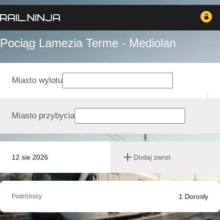
Pociąg Lamezia Terme - Mediolan
Miasto wylotu
Miasto przybycia
12 sie 2026
Dodaj zwrot
1
Dorosły
Podróżnicy