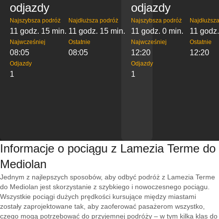
odjazdy
odjazdy
Najszybsza podróż
Najdłuższa podróż
Najszybsza podróż
Najdłuższa
11 godz. 15 min.
11 godz. 15 min.
11 godz. 0 min.
11 godz.
Najwcześniej
Ostatnie
Najwcześniej
Ostatnie
08:05
08:05
12:20
12:20
Odjazdy
Odjazdy
1
1
Informacje o pociągu z Lamezia Terme do
Mediolan
Jednym z najlepszych sposobów, aby odbyć podróż z Lamezia Terme
do Mediolan jest skorzystanie z szybkiego i nowoczesnego pociągu.
Wszystkie pociągi dużych prędkości kursujące między miastami
zostały zaprojektowane tak, aby zaoferować pasażerom wszystko,
czego mogą potrzebować do przyjemnej podróży – w tym kilka klas do