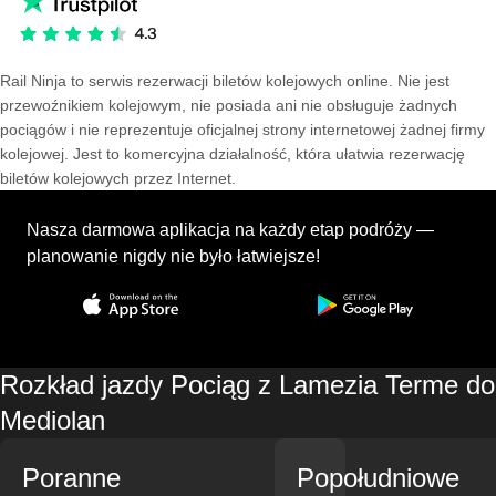
Rail Ninja to serwis rezerwacji biletów kolejowych online. Nie jest
przewoźnikiem kolejowym, nie posiada ani nie obsługuje żadnych
pociągów i nie reprezentuje oficjalnej strony internetowej żadnej firmy
kolejowej. Jest to komercyjna działalność, która ułatwia rezerwację
biletów kolejowych przez Internet.
Nasza darmowa aplikacja na każdy etap podróży —
planowanie nigdy nie było łatwiejsze!
Rozkład jazdy Pociąg z Lamezia Terme do
Mediolan
Poranne
Popołudniowe