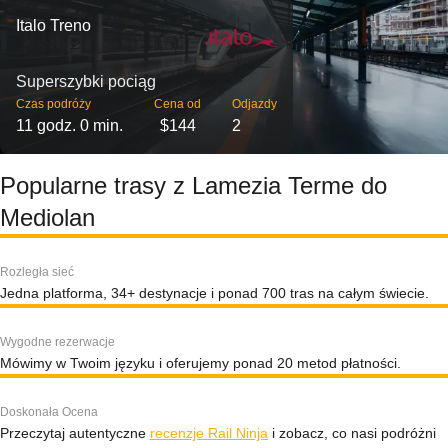
Italo Treno
Superszybki pociąg
Czas podróży
Cena od
Odjazdy
11 godz. 0 min.
$144
2
Popularne trasy z Lamezia Terme do
Mediolan
Rozległa sieć
Jedna platforma, 34+ destynacje i ponad 700 tras na całym świecie.
Wygodne rezerwacje
Mówimy w Twoim języku i oferujemy ponad 20 metod płatności.
Doskonała Ocena
Przeczytaj autentyczne
recenzje Rail Ninja
i zobacz, co nasi podróżni