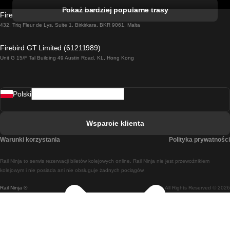
Pociąg Kork - Dublin
Pokaż bardziej popularne trasy
Firebird GT Limited (OC 1451)
Pociąg Dublin - Galway
432, Triq Fleur de Lys, Suite 1, Birkirkara, BKR 9061, Malta
Pociąg Londyn - Edinburgh
Firebird GT Limited (61211989)
Unit G 15/F Tal Building 49 Austin Road, KL, Hong Kong
Pociąg Rzym - Neapol
Pociąg Rovaniemi - Helsinki
Polski
Pociąg Lizbona - Lagos
Pociąg Lizbona - Porto
Wsparcie klienta
Pociąg Lizbona - Coimbra
Warunki korzystania
Polityka prywatności
Pociąg Madryt - Malaga
Rail Ninja to serwis rezerwacji biletów kolejowych online. Rail Ninja nie jest przewoźnikiem
Pociąg Madryt - Lizbona
kolejowym i nie posiada ani nie obsługuje żadnych pociągów.
Rail Ninja ®
All Rights Reserved © 2026
Pociąg Madryt - Barcelona
Pociąg Madryt - Alicante
Pociąg Madryt - Sewilla