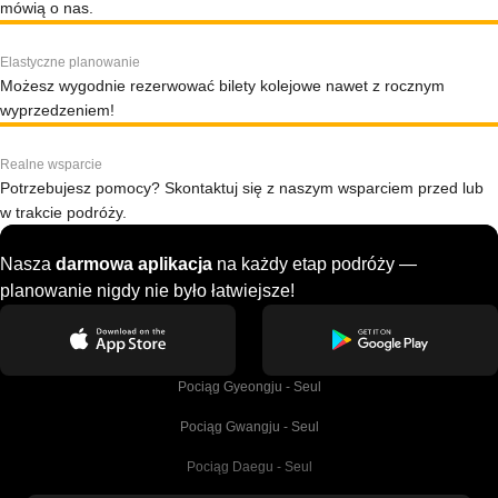
mówią o nas.
Elastyczne planowanie
Możesz wygodnie rezerwować bilety kolejowe nawet z rocznym
wyprzedzeniem!
Realne wsparcie
Potrzebujesz pomocy? Skontaktuj się z naszym wsparciem przed lub
w trakcie podróży.
Nasza
darmowa aplikacja
na każdy etap podróży —
planowanie nigdy nie było łatwiejsze!
Pociąg Gyeongju - Seul
Pociąg Gwangju - Seul
Pociąg Daegu - Seul