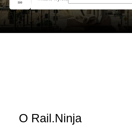
Rezerwacja grupowa
sie
O Rail.Ninja