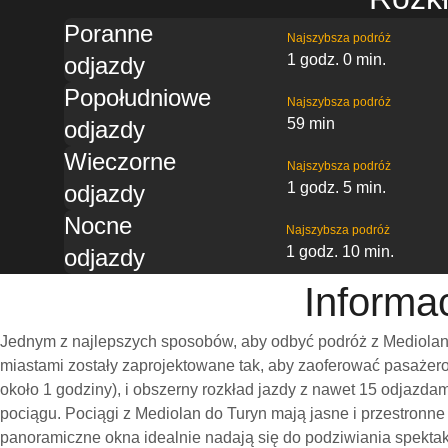
Poranne
Najszybsza podróż
1 godz. 0 min.
odjazdy
Popołudniowe
Najszybsza podróż
59 min
odjazdy
Wieczorne
Najszybsza podróż
1 godz. 5 min.
odjazdy
Nocne
Najszybsza podróż
1 godz. 10 min.
odjazdy
Informa
Jednym z najlepszych sposobów, aby odbyć podróż z Mediolan 
miastami zostały zaprojektowane tak, aby zaoferować pasażero
około 1 godziny), i obszerny rozkład jazdy z nawet 15 odjazd
pociągu. Pociągi z Mediolan do Turyn mają jasne i przestronn
panoramiczne okna idealnie nadają się do podziwiania spekta