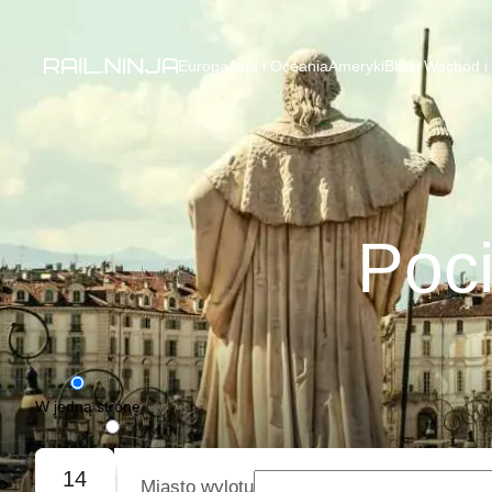
Europa
Azja i Oceania
Ameryki
Bliski Wschód i
Poci
W jedną stronę
Podróż w obie strony
14
Miasto wylotu