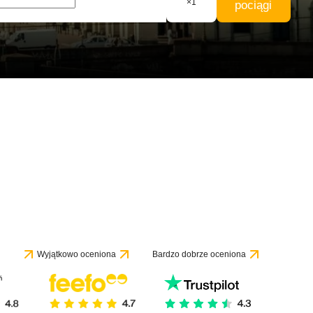
×
1
pociągi
Wyjątkowo oceniona
Bardzo dobrze oceniona