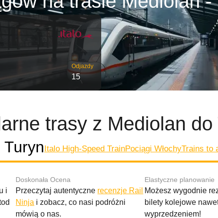
gów na trasie Mediolan -
Odjazdy
15
arne trasy z Mediolan do
 Turyn
Italo High-Speed Train
Pociągi Włochy
Trains to
Doskonała Ocena
Elastyczne planowanie
 i
Przeczytaj autentyczne
recenzje Rail
Możesz wygodnie r
tod
Ninja
i zobacz, co nasi podróżni
bilety kolejowe nawe
mówią o nas.
wyprzedzeniem!