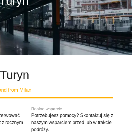
 Turyn
 Turyn
 and from Milan
Realne wsparcie
ezerwować
Potrzebujesz pomocy? Skontaktuj się z
t z rocznym
naszym wsparciem przed lub w trakcie
podróży.