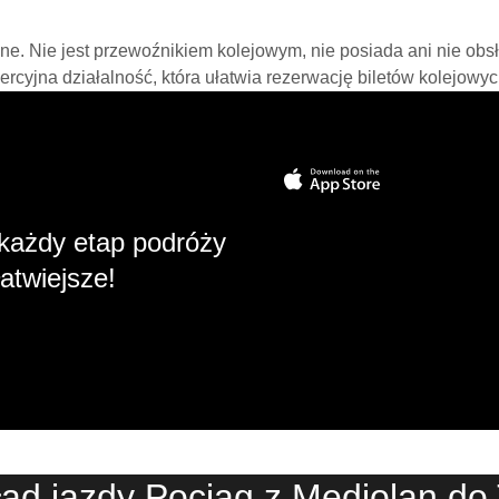
line. Nie jest przewoźnikiem kolejowym, nie posiada ani nie obs
mercyjna działalność, która ułatwia rezerwację biletów kolejowyc
każdy etap podróży
atwiejsze!
ad jazdy Pociąg z Mediolan do