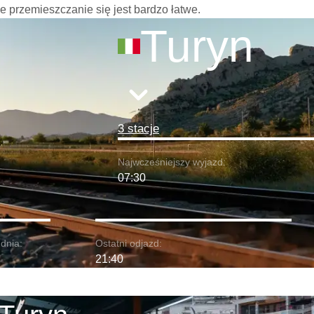
że przemieszczanie się jest bardzo łatwe.
Turyn
3 stacje
Najwcześniejszy wyjazd:
07:30
dnia:
Ostatni odjazd:
21:40