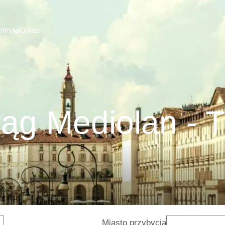
 Afryka
O nas
ąg Mediolan - 
Miasto przybycia