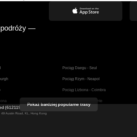
 podróży —
l
Pociąg Daegu - Seul
burgh
Pociąg Rzym - Neapol
o
Pociąg Lizbona - Coimbra
lona
Pociąg Madryt - Alicante
Pokaż bardziej popularne trasy
ted (61211989)
dryt
Pociąg Barcelona - Sewilla
ng 49 Austin Road, KL, Hong Kong
Pociąg Berlin - Praga
Budapeszt
Pociąg Wiedeń - Budapeszt