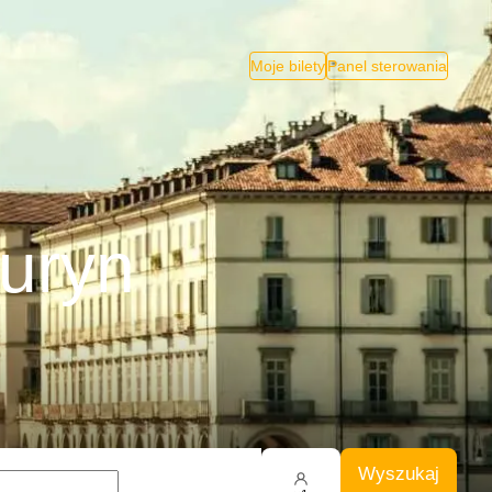
Moje bilety
Panel sterowania
Turyn
Wyszukaj