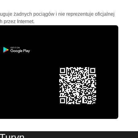
ługuje żadnych pociągów i nie reprezentuje oficjalnej
h przez Internet.
 Turyn