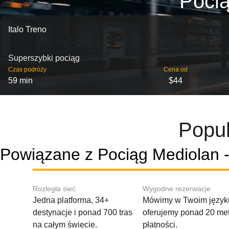
Pocią
Italo Treno
Superszybki pociąg
Czas podróży
Cena od
59 min
$44
Popul
Powiązane z Pociąg Mediolan -
Rozległa sieć
Wygodne rezerwacje
Jedna platforma, 34+
Mówimy w Twoim języku
destynacje i ponad 700 tras
oferujemy ponad 20 me
na całym świecie.
płatności.