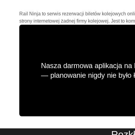
Rail Ninja to serwis rezerwacji biletów kolejowych on
strony internetowej żadnej firmy kolejowej. Jest to ko
Nasza darmowa aplikacja na 
— planowanie nigdy nie było ł
Rozkł