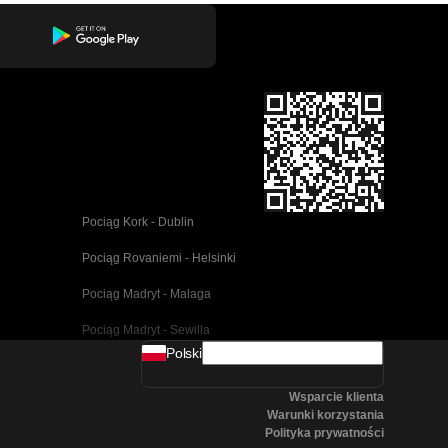
Pociąg Kork - Dublin
Pociąg Rovaniemi - Helsinki
Pociąg Madryt - Malaga
Pociąg Madryt - Sewilla
Polski
Pociąg Barcelona - Malaga
Wsparcie klienta
Pociąg Pusan - Cheonan(Asan)
Warunki korzystania
Polityka prywatności
Pociąg Wiedeń - Salzburg