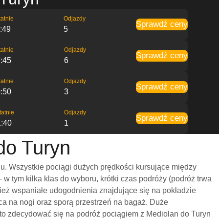
atnie
Odjazdy
Sprawdź ceny
:49
5
atnie
Odjazdy
Sprawdź ceny
:45
6
atnie
Odjazdy
Sprawdź ceny
:50
3
tatnie
Odjazdy
Sprawdź ceny
1:40
1
do Turyn
u. Wszystkie pociągi dużych prędkości kursujące między
 tym kilka klas do wyboru, krótki czas podróży (podróż trwa
nież wspaniałe udogodnienia znajdujące się na pokładzie
ca na nogi oraz sporą przestrzeń na bagaż. Duże
to zdecydować się na podróż pociągiem z Mediolan do Turyn