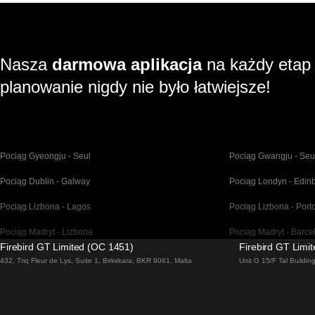
Nasza
darmowa aplikacja
na każdy etap
planowanie nigdy nie było łatwiejsze!
Pociąg Gyeongju - Seul
Pociąg Gwangju - Seu
Pociąg Dublin - Galway
Pociąg Londyn - Edin
Pociąg Lizbona - Lagos
Pociąg Lizbona - Port
Pociąg Madryt - Lizbona
Pociąg Madryt - Barce
Firebird GT Limited (OC 1451)
Firebird GT Limi
Pociąg Malaga - Madryt
Pociąg Barcelona - Ma
432, Triq Fleur de Lys, Suite 1, Birkirkara, BKR 9061, Malta
Unit G 15/F Tal Buildi
Pociąg Venice - Florencja
Pociąg Venice - Rzym
Pociąg Pusan - Seul
Pociąg Bratysława - 