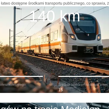
 są łatwo dostępne środkami transportu publicznego, co sprawia, 
140 km
biletu kolejowego:
Średnia liczba odjazdów w ciągu 
15