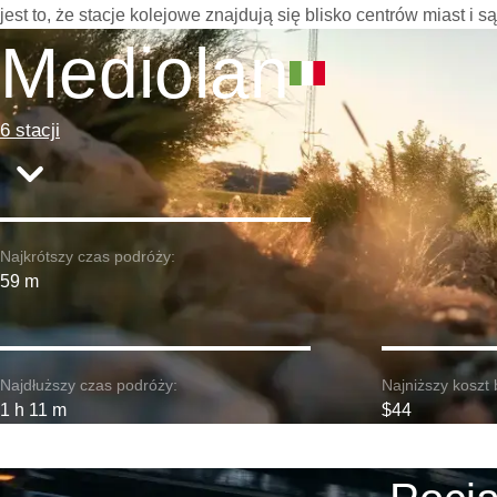
jest to, że stacje kolejowe znajdują się blisko centrów miast i
Mediolan
6 stacji
Najkrótszy czas podróży:
59 m
Najdłuższy czas podróży:
Najniższy koszt 
1 h 11 m
$44