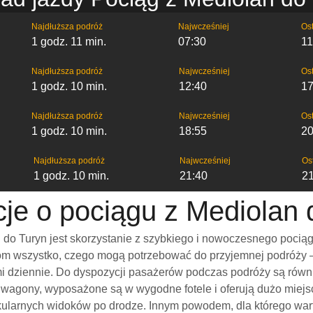
Najdłuższa podróż
Najwcześniej
Ost
1 godz. 11 min.
07:30
11
Najdłuższa podróż
Najwcześniej
Ost
1 godz. 10 min.
12:40
17
Najdłuższa podróż
Najwcześniej
Ost
1 godz. 10 min.
18:55
20
Najdłuższa podróż
Najwcześniej
Os
1 godz. 10 min.
21:40
2
cje o pociągu z Mediolan 
do Turyn jest skorzystanie z szybkiego i nowoczesnego pociąg
m wszystko, czego mogą potrzebować do przyjemnej podróży – w
ami dziennie. Do dyspozycji pasażerów podczas podróży są rów
e wagony, wyposażone są w wygodne fotele i oferują dużo miejs
kularnych widoków po drodze. Innym powodem, dla którego war