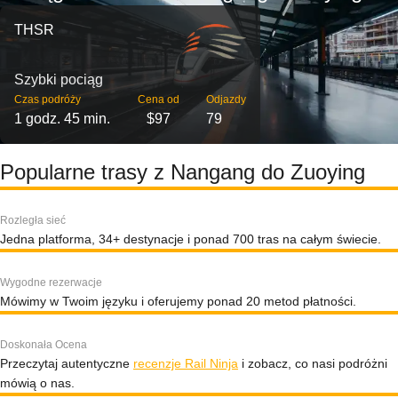
THSR
Szybki pociąg
Czas podróży
Cena od
Odjazdy
1 godz. 45 min.
$97
79
Popularne trasy z Nangang do Zuoying
Rozległa sieć
Jedna platforma, 34+ destynacje i ponad 700 tras na całym świecie.
Wygodne rezerwacje
Mówimy w Twoim języku i oferujemy ponad 20 metod płatności.
Doskonała Ocena
Przeczytaj autentyczne
recenzje Rail Ninja
i zobacz, co nasi podróżni
mówią o nas.