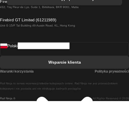
Firebird GT Limited (OC 1451)
Pociąg Dublin - Galway
432, Triq Fleur de Lys, Suite 1, Birkirkara, BKR 9061, Malta
Pociąg Londyn - Edinburgh
Firebird GT Limited (61211989)
Unit G 15/F Tal Building 49 Austin Road, KL, Hong Kong
Pociąg Rzym - Neapol
Pociąg Rovaniemi - Helsinki
Polski
Pociąg Lizbona - Lagos
Pociąg Lizbona - Porto
Wsparcie klienta
Pociąg Lizbona - Coimbra
Warunki korzystania
Polityka prywatności
Pociąg Madryt - Malaga
Rail Ninja to serwis rezerwacji biletów kolejowych online. Rail Ninja nie jest przewoźnikiem
Pociąg Madryt - Lizbona
kolejowym i nie posiada ani nie obsługuje żadnych pociągów.
Rail Ninja ®
All Rights Reserved © 2026
Pociąg Madryt - Barcelona
Pociąg Madryt - Alicante
Pociąg Madryt - Sewilla