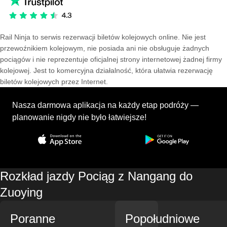
Rail Ninja to serwis rezerwacji biletów kolejowych online. Nie jest
przewoźnikiem kolejowym, nie posiada ani nie obsługuje żadnych
pociągów i nie reprezentuje oficjalnej strony internetowej żadnej firmy
kolejowej. Jest to komercyjna działalność, która ułatwia rezerwację
biletów kolejowych przez Internet.
Nasza darmowa aplikacja na każdy etap podróży —
planowanie nigdy nie było łatwiejsze!
Rozkład jazdy Pociąg z Nangang do
Zuoying
Poranne
Popołudniowe