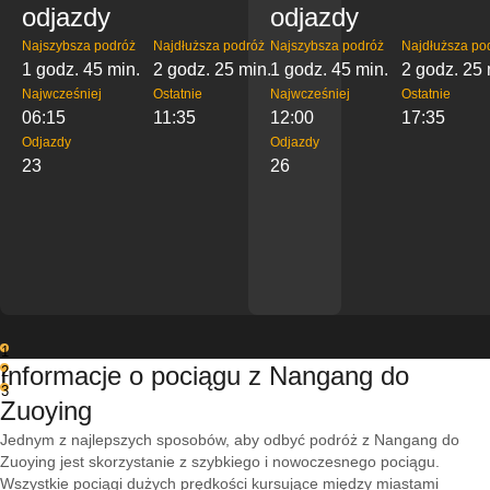
odjazdy
odjazdy
Najszybsza podróż
Najdłuższa podróż
Najszybsza podróż
Najdłuższa po
1 godz. 45 min.
2 godz. 25 min.
1 godz. 45 min.
2 godz. 25 
Najwcześniej
Ostatnie
Najwcześniej
Ostatnie
06:15
11:35
12:00
17:35
Odjazdy
Odjazdy
23
26
1
Informacje o pociągu z Nangang do
2
3
Zuoying
Jednym z najlepszych sposobów, aby odbyć podróż z Nangang do
Zuoying jest skorzystanie z szybkiego i nowoczesnego pociągu.
Wszystkie pociągi dużych prędkości kursujące między miastami