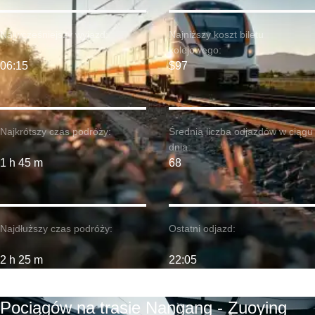
Najwcześniejszy wyjazd:
Najniższy koszt biletu
kolejowego:
06:15
$97
Najkrótszy czas podróży:
Średnia liczba odjazdów w ciągu
dnia:
1 h 45 m
68
Najdłuższy czas podróży:
Ostatni odjazd:
2 h 25 m
22:05
Pociągów na trasie Nangang - Zuoying