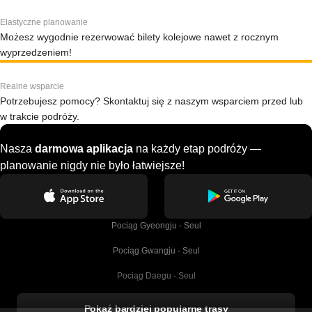
Elastyczne planowanie
Możesz wygodnie rezerwować bilety kolejowe nawet z rocznym
wyprzedzeniem!
Realne wsparcie
Potrzebujesz pomocy? Skontaktuj się z naszym wsparciem przed lub
w trakcie podróży.
Nasza
darmowa aplikacja
na każdy etap podróży —
planowanie nigdy nie było łatwiejsze!
Pociąg Gyeongju - Seul
Pociąg Gwangju - Seul
Pociąg Daegu - Seul
Pociąg Kork - Dublin
Pokaż bardziej popularne trasy