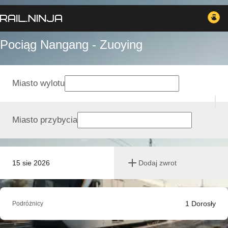
Pociąg Nangang - Zuoying
Miasto wylotu
Miasto przybycia
15 sie 2026
Dodaj zwrot
1
Dorosły
Podróżnicy