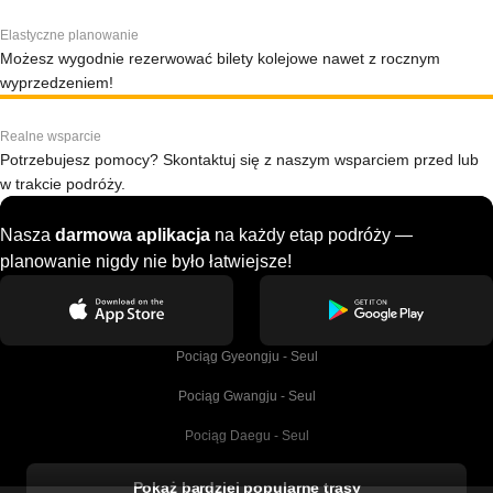
Elastyczne planowanie
Możesz wygodnie rezerwować bilety kolejowe nawet z rocznym
wyprzedzeniem!
Realne wsparcie
Potrzebujesz pomocy? Skontaktuj się z naszym wsparciem przed lub
w trakcie podróży.
Nasza
darmowa aplikacja
na każdy etap podróży —
planowanie nigdy nie było łatwiejsze!
Pociąg Gyeongju - Seul
Pociąg Gwangju - Seul
Pociąg Daegu - Seul
Pociąg Kork - Dublin
Pokaż bardziej popularne trasy