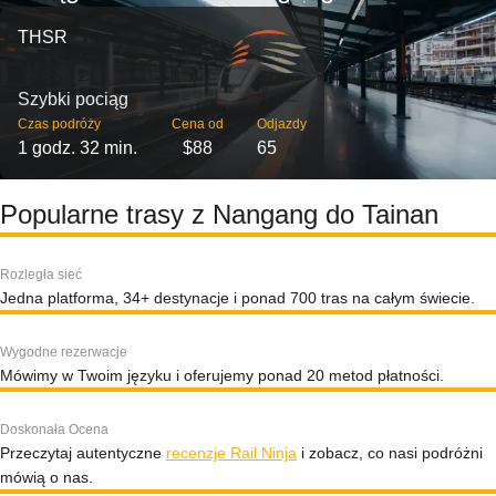
THSR
Szybki pociąg
Czas podróży
Cena od
Odjazdy
1 godz. 32 min.
$88
65
Popularne trasy z Nangang do Tainan
Rozległa sieć
Jedna platforma, 34+ destynacje i ponad 700 tras na całym świecie.
Wygodne rezerwacje
Mówimy w Twoim języku i oferujemy ponad 20 metod płatności.
Doskonała Ocena
Przeczytaj autentyczne
recenzje Rail Ninja
i zobacz, co nasi podróżni
mówią o nas.