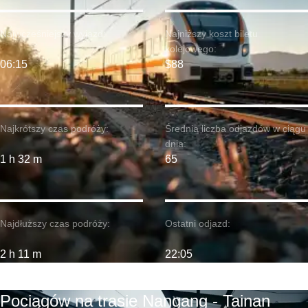
Najwcześniejszy wyjazd:
Najniższy koszt biletu
kolejowego:
06:15
$88
Najkrótszy czas podróży:
Średnia liczba odjazdów w ciągu
dnia:
1 h 32 m
65
Najdłuższy czas podróży:
Ostatni odjazd:
2 h 11 m
22:05
Pociągów na trasie Nangang - Tainan