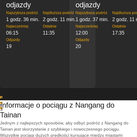
odjazdy
odjazdy
Najszybsza podróż
Najdłuższa podróż
Najszybsza podróż
Najdłuższa po
1 godz. 36 min.
2 godz. 11 min.
1 godz. 37 min.
2 godz. 11 
Najwcześniej
Ostatnie
Najwcześniej
Ostatnie
06:15
11:35
12:00
17:35
Odjazdy
Odjazdy
19
20
1
Informacje o pociągu z Nangang do
2
3
Tainan
Jednym z najlepszych sposobów, aby odbyć podróż z Nangang do
Tainan jest skorzystanie z szybkiego i nowoczesnego pociągu.
Wszystkie pociągi dużych prędkości kursujące między miastami