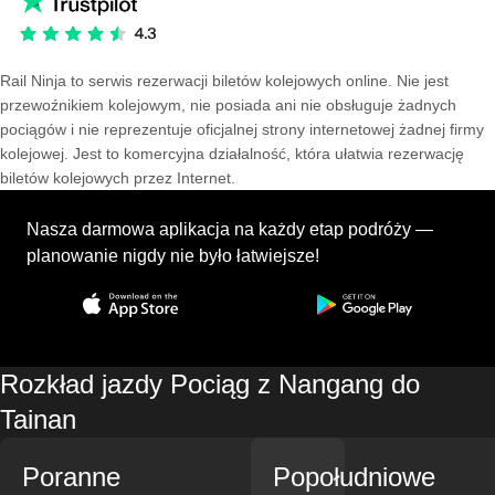
Rail Ninja to serwis rezerwacji biletów kolejowych online. Nie jest
przewoźnikiem kolejowym, nie posiada ani nie obsługuje żadnych
pociągów i nie reprezentuje oficjalnej strony internetowej żadnej firmy
kolejowej. Jest to komercyjna działalność, która ułatwia rezerwację
biletów kolejowych przez Internet.
Nasza darmowa aplikacja na każdy etap podróży —
planowanie nigdy nie było łatwiejsze!
Rozkład jazdy Pociąg z Nangang do
Tainan
Poranne
Popołudniowe