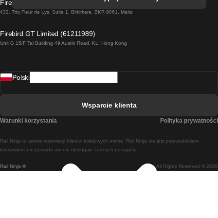
Firebird GT Limited (OC 1451)
Pociąg Dublin - Galway
432, Triq Fleur de Lys, Suite 1, Birkirkara, BKR 9061, Malta
Pociąg Londyn - Edinburgh
Firebird GT Limited (61211989)
Unit G 15/F Tal Building 49 Austin Road, KL, Hong Kong
Pociąg Rzym - Neapol
Pociąg Rovaniemi - Helsinki
Polski
Pociąg Lizbona - Lagos
Pociąg Lizbona - Porto
Wsparcie klienta
Pociąg Lizbona - Coimbra
Warunki korzystania
Polityka prywatności
Pociąg Madryt - Malaga
Rail Ninja to serwis rezerwacji biletów kolejowych online. Rail Ninja nie jest przewoźnikiem
Pociąg Madryt - Lizbona
kolejowym i nie posiada ani nie obsługuje żadnych pociągów.
Rail Ninja ®
All Rights Reserved © 2026
Pociąg Madryt - Barcelona
Pociąg Madryt - Alicante
Pociąg Madryt - Sewilla