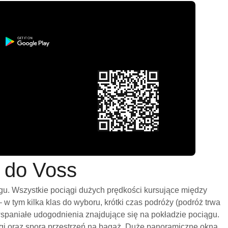
m do Voss
gu. Wszystkie pociągi dużych prędkości kursujące między
 tym kilka klas do wyboru, krótki czas podróży (podróż trwa
wspaniałe udogodnienia znajdujące się na pokładzie pociągu.
ogi oraz sporą przestrzeń na bagaż. Duże panoramiczne okna