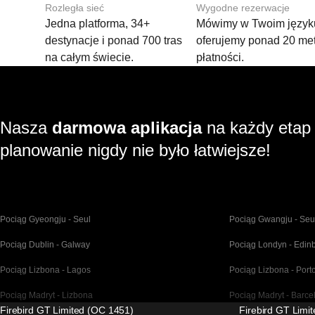
Rozległa sieć
Wygodne rezerwacje
Jedna platforma, 34+
Mówimy w Twoim języku
destynacje i ponad 700 tras
oferujemy ponad 20 me
na całym świecie.
płatności.
Nasza
darmowa aplikacja
na każdy etap
planowanie nigdy nie było łatwiejsze!
Pociąg Gyeongju - Seul
Pociąg Gwangju - Seu
Pociąg Dublin - Galway
Pociąg Londyn - Edin
Pociąg Lizbona - Lagos
Pociąg Lizbona - Port
Pociąg Madryt - Lizbona
Pociąg Madryt - Barce
Firebird GT Limited (OC 1451)
Firebird GT Limi