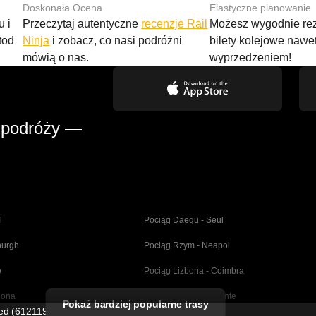
Doskonała Ocena
Elastyczne planowanie
 i
Przeczytaj autentyczne
recenzje Rail
Możesz wygodnie r
tod
Ninja
i zobacz, co nasi podróżni
bilety kolejowe nawe
mówią o nas.
wyprzedzeniem!
 podróży —
l
Pociąg Daegu - Seul
burgh
Pociąg Rzym - Neapol
o
Pociąg Lizbona - Coimbra
lona
Pociąg Madryt - Alicante
Pokaż bardziej popularne trasy
ted (61211989)