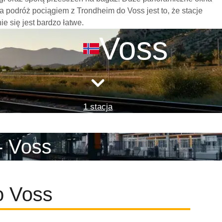
 podróż pociągiem z Trondheim do Voss jest to, że stacje
e się jest bardzo łatwe.
Voss
1 stacja
- Voss
o Voss