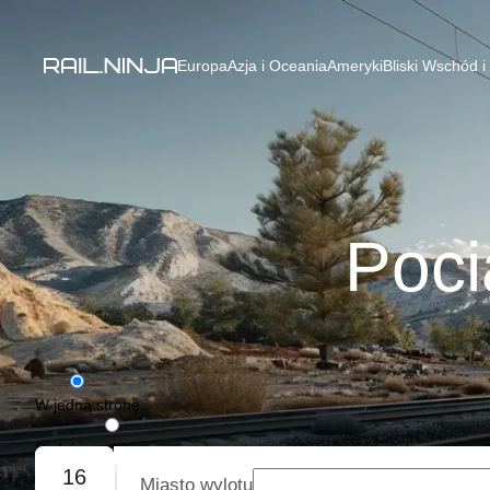
Europa
Azja i Oceania
Ameryki
Bliski Wschód i
Poci
W jedną stronę
Podróż w obie strony
16
Miasto wylotu