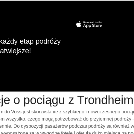
każdy etap podróży
atwiejsze!
je o pociągu z Trondhei
 do Voss jest skorzystanie z szybkiego i nowoczesnego pocią
m wszystko, czego mogą potrzebować do przyjemnej podróży – w
ziennie. Do dyspozycji pasażerów podczas podróży są również 
, wyposażone są w wygodne fotele i oferują dużo miejsca na n