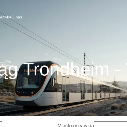
 Afryka
O nas
ąg Trondheim -
Miasto przybycia