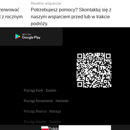
Realne wsparcie
ezerwować
Potrzebujesz pomocy? Skontaktuj się z
t z rocznym
naszym wsparciem przed lub w trakcie
podróży.
Pociąg Kork - Dublin
Pociąg Rovaniemi - Helsinki
Pociąg Madryt - Malaga
Pociąg Madryt - Sewilla
Polski