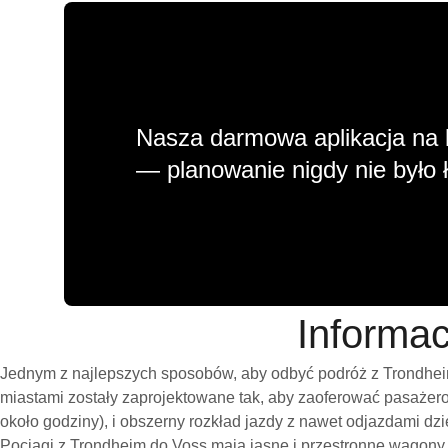
Nasza darmowa aplikacja na 
— planowanie nigdy nie było ł
Informac
Jednym z najlepszych sposobów, aby odbyć podróż z Trondheim
miastami zostały zaprojektowane tak, aby zaoferować pasażero
około godziny), i obszerny rozkład jazdy z nawet odjazdami d
Pociągi z Trondheim do Voss mają jasne i przestronne wagony