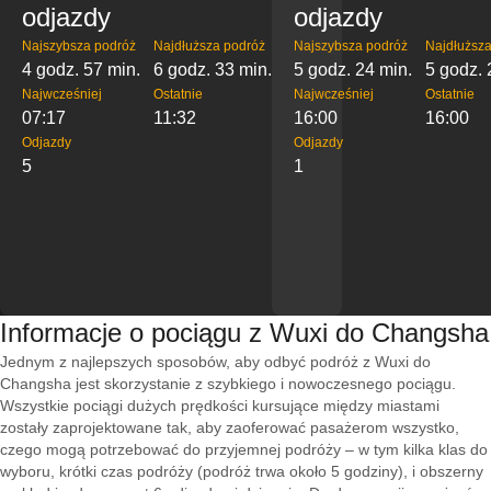
odjazdy
odjazdy
Najszybsza podróż
Najdłuższa podróż
Najszybsza podróż
Najdłuższa
4 godz. 57 min.
6 godz. 33 min.
5 godz. 24 min.
5 godz. 
Najwcześniej
Ostatnie
Najwcześniej
Ostatnie
07:17
11:32
16:00
16:00
Odjazdy
Odjazdy
5
1
Informacje o pociągu z Wuxi do Changsha
Jednym z najlepszych sposobów, aby odbyć podróż z Wuxi do
Changsha jest skorzystanie z szybkiego i nowoczesnego pociągu.
Wszystkie pociągi dużych prędkości kursujące między miastami
zostały zaprojektowane tak, aby zaoferować pasażerom wszystko,
czego mogą potrzebować do przyjemnej podróży – w tym kilka klas do
wyboru, krótki czas podróży (podróż trwa około 5 godziny), i obszerny