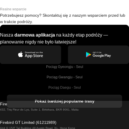
Realne wsparcie
Potrzebujesz pomocy? Skontaktuj się z naszym wsparciem przed lub
w trakcie podróży.
Nasza
darmowa aplikacja
na każdy etap podróży —
planowanie nigdy nie było łatwiejsze!
Pociąg Gyeongju - Seul
Pociąg Gwangju - Seul
Pociąg Daegu - Seul
Pociąg Kork - Dublin
Pokaż bardziej popularne trasy
Firebird GT Limited (OC 1451)
Pociąg Dublin - Galway
432, Triq Fleur de Lys, Suite 1, Birkirkara, BKR 9061, Malta
Pociąg Londyn - Edinburgh
Firebird GT Limited (61211989)
Unit G 15/F Tal Building 49 Austin Road, KL, Hong Kong