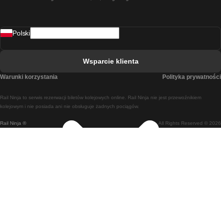
Pociąg Rzym - Neapol
Pociąg Rovaniemi - Helsinki
Polski
Pociąg Lizbona - Lagos
Pociąg Lizbona - Porto
Wsparcie klienta
Pociąg Lizbona - Coimbra
Warunki korzystania
Polityka prywatności
Pociąg Madryt - Malaga
Rail Ninja to serwis rezerwacji biletów kolejowych online. Rail Ninja nie jest przewoźnikiem
Pociąg Madryt - Lizbona
kolejowym i nie posiada ani nie obsługuje żadnych pociągów.
Rail Ninja ®
All Rights Reserved © 2026
Pociąg Madryt - Barcelona
Pociąg Madryt - Alicante
Pociąg Madryt - Sewilla
Pociąg Malaga - Madryt
Pociąg Barcelona - Madryt
Pociąg Barcelona - Sewilla