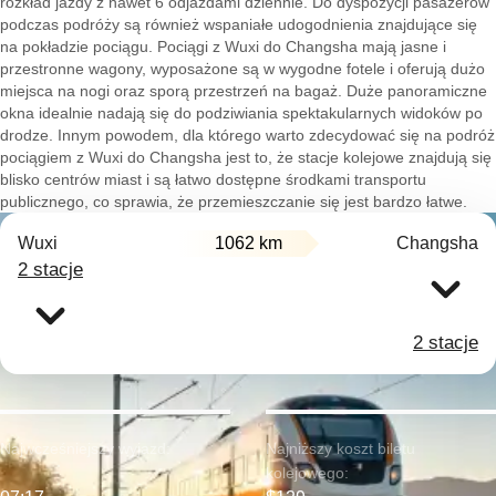
rozkład jazdy z nawet 6 odjazdami dziennie. Do dyspozycji pasażerów
podczas podróży są również wspaniałe udogodnienia znajdujące się
na pokładzie pociągu. Pociągi z Wuxi do Changsha mają jasne i
przestronne wagony, wyposażone są w wygodne fotele i oferują dużo
miejsca na nogi oraz sporą przestrzeń na bagaż. Duże panoramiczne
okna idealnie nadają się do podziwiania spektakularnych widoków po
drodze. Innym powodem, dla którego warto zdecydować się na podróż
pociągiem z Wuxi do Changsha jest to, że stacje kolejowe znajdują się
blisko centrów miast i są łatwo dostępne środkami transportu
publicznego, co sprawia, że przemieszczanie się jest bardzo łatwe.
Wuxi
1062 km
Changsha
2 stacje
2 stacje
Najwcześniejszy wyjazd:
Najniższy koszt biletu
kolejowego: