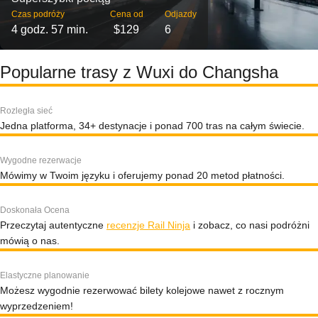
Czas podróży
Cena od
Odjazdy
4 godz. 57 min.
$129
6
Popularne trasy z Wuxi do Changsha
Rozległa sieć
Jedna platforma, 34+ destynacje i ponad 700 tras na całym świecie.
Wygodne rezerwacje
Mówimy w Twoim języku i oferujemy ponad 20 metod płatności.
Doskonała Ocena
Przeczytaj autentyczne
recenzje Rail Ninja
i zobacz, co nasi podróżni
mówią o nas.
Elastyczne planowanie
Możesz wygodnie rezerwować bilety kolejowe nawet z rocznym
wyprzedzeniem!