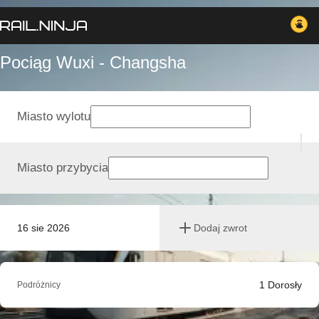
Pociąg Wuxi - Changsha
Miasto wylotu
Miasto przybycia
16 sie 2026
Dodaj zwrot
1
Dorosły
Podróżnicy