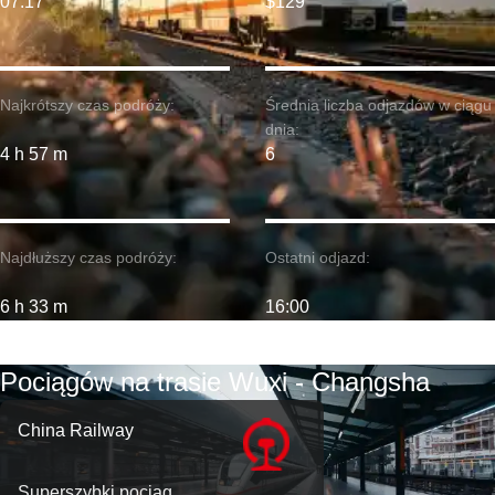
07:17
$129
Najkrótszy czas podróży:
Średnia liczba odjazdów w ciągu
dnia:
4 h 57 m
6
Najdłuższy czas podróży:
Ostatni odjazd:
6 h 33 m
16:00
Pociągów na trasie Wuxi - Changsha
China Railway
Superszybki pociąg