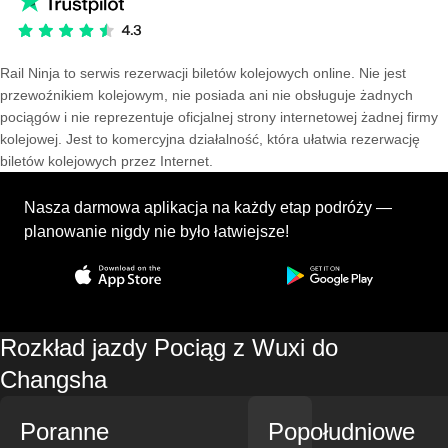
Rail Ninja to serwis rezerwacji biletów kolejowych online. Nie jest
przewoźnikiem kolejowym, nie posiada ani nie obsługuje żadnych
pociągów i nie reprezentuje oficjalnej strony internetowej żadnej firmy
kolejowej. Jest to komercyjna działalność, która ułatwia rezerwację
biletów kolejowych przez Internet.
Nasza darmowa aplikacja na każdy etap podróży —
planowanie nigdy nie było łatwiejsze!
Rozkład jazdy Pociąg z Wuxi do
Changsha
Poranne
Popołudniowe