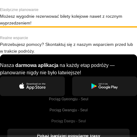
Elastyczne planowanie
Możesz wygodnie rezerwować bilety kolejowe nawet z rocznym
wyprzedzeniem!
Realne wsparcie
Potrzebujesz pomocy? Skontaktuj się z naszym wsparciem przed lub
w trakcie podróży.
Nasza
darmowa aplikacja
na każdy etap podróży —
planowanie nigdy nie było łatwiejsze!
Pociąg Gyeongju - Seul
Pociąg Gwangju - Seul
Pociąg Daegu - Seul
Pociąg Kork - Dublin
Pokaż bardziej popularne trasy