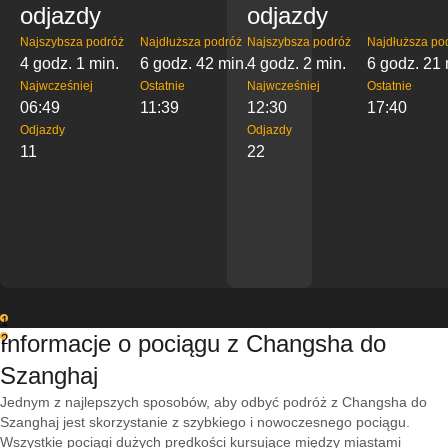
odjazdy
odjazdy
Najszybsza podróż
Najdłuższa podróż
Najszybsza podróż
Najdłuższa po
4 godz. 1 min.
6 godz. 42 min.
4 godz. 2 min.
6 godz. 21 
Najwcześniej
Ostatnie
Najwcześniej
Ostatnie
06:49
11:39
12:30
17:40
Odjazdy
Odjazdy
11
22
1
Informacje o pociągu z Changsha do
2
Szanghaj
Jednym z najlepszych sposobów, aby odbyć podróż z Changsha do
Szanghaj jest skorzystanie z szybkiego i nowoczesnego pociągu.
Wszystkie pociągi dużych prędkości kursujące między miastami