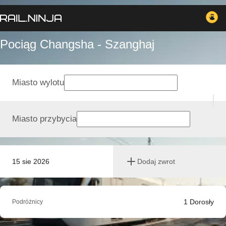
Pociąg Changsha - Szanghaj
Miasto wylotu
Miasto przybycia
15 sie 2026
Dodaj zwrot
1
Dorosły
Podróżnicy