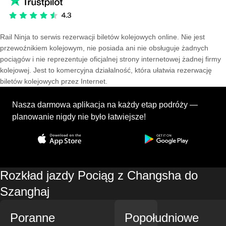
Rail Ninja to serwis rezerwacji biletów kolejowych online. Nie jest
przewoźnikiem kolejowym, nie posiada ani nie obsługuje żadnych
pociągów i nie reprezentuje oficjalnej strony internetowej żadnej firmy
kolejowej. Jest to komercyjna działalność, która ułatwia rezerwację
biletów kolejowych przez Internet.
Nasza darmowa aplikacja na każdy etap podróży —
planowanie nigdy nie było łatwiejsze!
Rozkład jazdy Pociąg z Changsha do
Szanghaj
Poranne
Popołudniowe