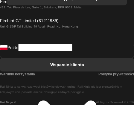
Firebird GT Limited (OC 1451)
Pociąg Dublin - Galway
432, Triq Fleur de Lys, Suite 1, Birkirkara, BKR 9061, Malta
Pociąg Londyn - Edinburgh
Firebird GT Limited (61211989)
Unit G 15/F Tal Building 49 Austin Road, KL, Hong Kong
Pociąg Rzym - Neapol
Pociąg Rovaniemi - Helsinki
Polski
Pociąg Lizbona - Lagos
Pociąg Lizbona - Porto
Wsparcie klienta
Pociąg Lizbona - Coimbra
Warunki korzystania
Polityka prywatności
Pociąg Madryt - Malaga
Rail Ninja to serwis rezerwacji biletów kolejowych online. Rail Ninja nie jest przewoźnikiem
Pociąg Madryt - Lizbona
kolejowym i nie posiada ani nie obsługuje żadnych pociągów.
Rail Ninja ®
All Rights Reserved © 2026
Pociąg Madryt - Barcelona
Pociąg Madryt - Alicante
Pociąg Madryt - Sewilla