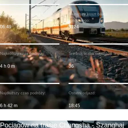
Najwcześniejszy wyjazd:
Najniższy koszt biletu
kolejowego:
06:49
$124
Najkrótszy czas podróży:
Średnia liczba odjazdów w ciągu
dnia:
4 h 0 m
36
Najdłuższy czas podróży:
Ostatni odjazd:
6 h 42 m
18:45
Pociągów na trasie Changsha - Szanghaj