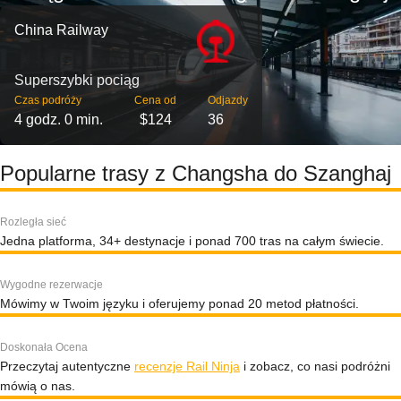
China Railway
Superszybki pociąg
Czas podróży
Cena od
Odjazdy
4 godz. 0 min.
$124
36
Popularne trasy z Changsha do Szanghaj
Rozległa sieć
Jedna platforma, 34+ destynacje i ponad 700 tras na całym świecie.
Wygodne rezerwacje
Mówimy w Twoim języku i oferujemy ponad 20 metod płatności.
Doskonała Ocena
Przeczytaj autentyczne
recenzje Rail Ninja
i zobacz, co nasi podróżni
mówią o nas.