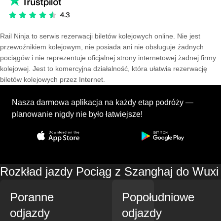
Rail Ninja to serwis rezerwacji biletów kolejowych online. Nie jest
przewoźnikiem kolejowym, nie posiada ani nie obsługuje żadnych
pociągów i nie reprezentuje oficjalnej strony internetowej żadnej firmy
kolejowej. Jest to komercyjna działalność, która ułatwia rezerwację
biletów kolejowych przez Internet.
Nasza darmowa aplikacja na każdy etap podróży —
planowanie nigdy nie było łatwiejsze!
Rozkład jazdy Pociąg z Szanghaj do Wuxi
Poranne
Popołudniowe
odjazdy
odjazdy