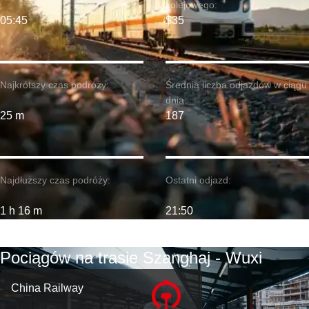
kolejowego:
05:45
$35
Najkrótszy czas podróży:
Średnia liczba odjazdów w ciągu
dnia:
25 m
187
Najdłuższy czas podróży:
Ostatni odjazd:
1 h 16 m
21:50
Pociągów na trasie Szanghaj - Wuxi
China Railway