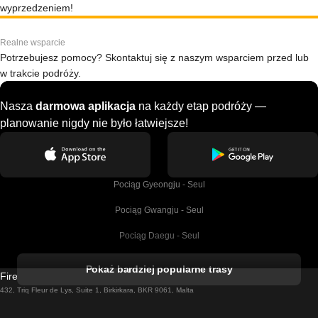
wyprzedzeniem!
Realne wsparcie
Potrzebujesz pomocy? Skontaktuj się z naszym wsparciem przed lub
w trakcie podróży.
Nasza
darmowa aplikacja
na każdy etap podróży —
planowanie nigdy nie było łatwiejsze!
Pociąg Gyeongju - Seul
Pociąg Gwangju - Seul
Pociąg Daegu - Seul
Pociąg Kork - Dublin
Pokaż bardziej popularne trasy
Firebird GT Limited (OC 1451)
Pociąg Dublin - Galway
432, Triq Fleur de Lys, Suite 1, Birkirkara, BKR 9061, Malta
Pociąg Londyn - Edinburgh