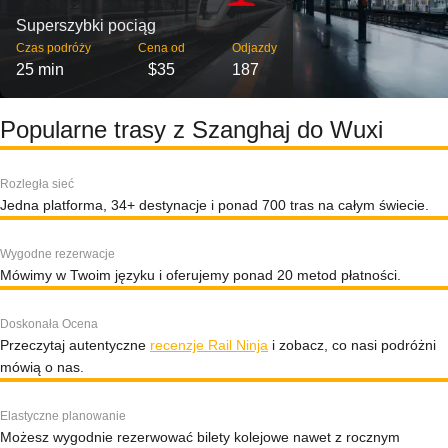
Superszybki pociąg
Czas podróży
Cena od
Odjazdy
25 min
$35
187
Popularne trasy z Szanghaj do Wuxi
Rozległa sieć
Jedna platforma, 34+ destynacje i ponad 700 tras na całym świecie.
Wygodne rezerwacje
Mówimy w Twoim języku i oferujemy ponad 20 metod płatności.
Doskonała Ocena
Przeczytaj autentyczne
recenzje Rail Ninja
i zobacz, co nasi podróżni
mówią o nas.
Elastyczne planowanie
Możesz wygodnie rezerwować bilety kolejowe nawet z rocznym