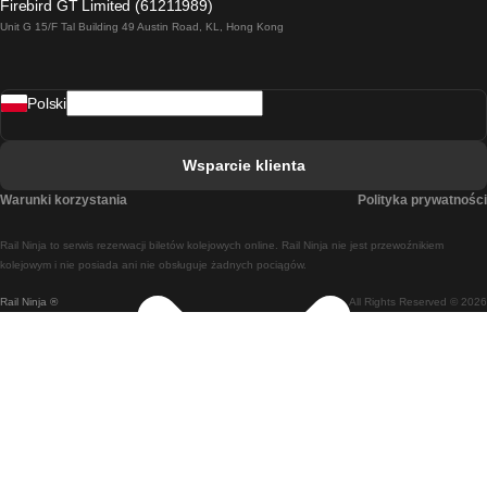
Firebird GT Limited (61211989)
Unit G 15/F Tal Building 49 Austin Road, KL, Hong Kong
Pociąg Rzym - Neapol
Pociąg Rovaniemi - Helsinki
Polski
Pociąg Lizbona - Lagos
Pociąg Lizbona - Porto
Wsparcie klienta
Pociąg Lizbona - Coimbra
Warunki korzystania
Polityka prywatności
Pociąg Madryt - Malaga
Rail Ninja to serwis rezerwacji biletów kolejowych online. Rail Ninja nie jest przewoźnikiem
Pociąg Madryt - Lizbona
kolejowym i nie posiada ani nie obsługuje żadnych pociągów.
Rail Ninja ®
All Rights Reserved © 2026
Pociąg Madryt - Barcelona
Pociąg Madryt - Alicante
Pociąg Madryt - Sewilla
Pociąg Malaga - Madryt
Pociąg Barcelona - Madryt