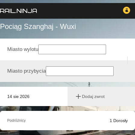
Pociąg Szanghaj - Wuxi
Miasto wylotu
Miasto przybycia
14 sie 2026
Dodaj zwrot
1
Dorosły
Podróżnicy