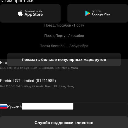
таким простым!
Поезд Лиссабон - Порту
Поезд Порту - Лиссабон
Поезд Лиссабон - Албуфейра
Поезд Албуфейра - Лиссабон
Показать больше популярных маршрутов
Firebird GT Limited (OC 1451)
Поезд Лиссабон - Лагос
432, Triq Fleur de Lys, Suite 1, Birkirkara, BKR 9061, Malta
Поезд Лагос - Лиссабон
Firebird GT Limited (61211989)
Unit G 15/F Tal Building 49 Austin Road, KL, Hong Kong
Поезд Лиссабон - Мадрид
Поезд Мадрид - Лиссабон
Pусский
Поезд Лиссабон - Фару
Поезд Фару - Лиссабон
Служба поддержки клиентов