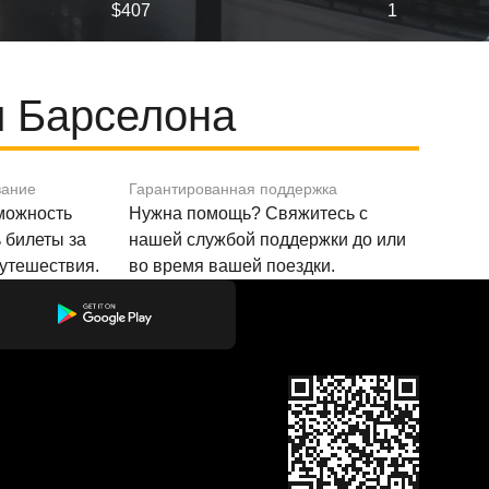
$407
1
и Барселона
вание
Гарантированная поддержка
зможность
Нужна помощь? Свяжитесь с
 билеты за
нашей службой поддержки до или
путешествия.
во время вашей поездки.