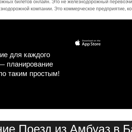
ожных билетов онлайн. Это не железнодорожный перевозчик,
знодорожной компании. Это коммерческое предприятие, ко
ие для каждого
 — планирование
ло таким простым!
ие Поезд из Амбуаз в 