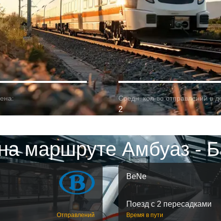
ена:
Средн. кол-во отправлений в д
2
на маршруте Амбуаз - 
BeNe
Поезд с 2 пересадками
Отправлений
Время в пути