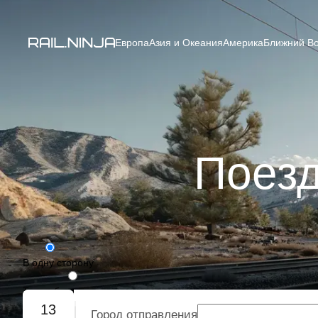
Европа
Азия и Океания
Америка
Ближний Во
Поезд
В одну сторону
Туда-обратно
13
Город отправления