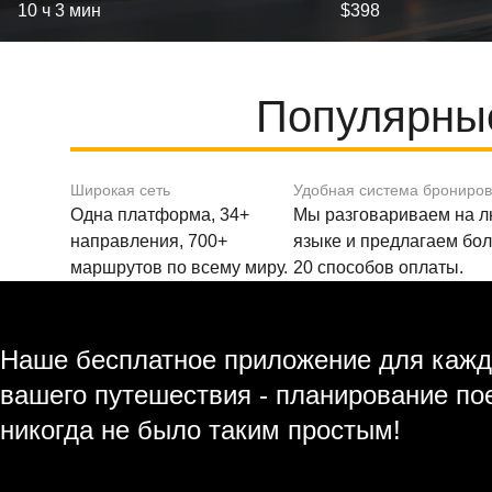
10 ч 3 мин
$398
Популярные
Широкая сеть
Удобная система брониро
Одна платформа, 34+
Мы разговариваем на 
направления, 700+
языке и предлагаем бо
маршрутов по всему миру.
20 способов оплаты.
Наше бесплатное приложение для кажд
вашего путешествия - планирование по
никогда не было таким простым!