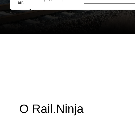
Групповое бронирование
авг.
О Rail.Ninja