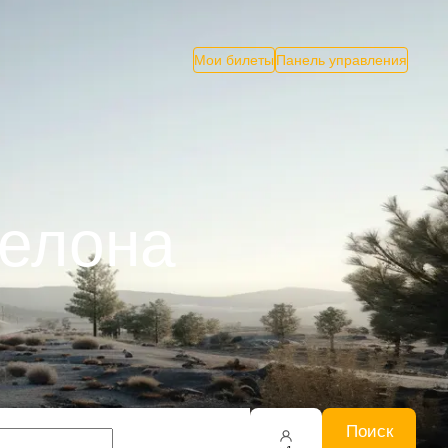
Мои билеты
Панель управления
селона
Поиск