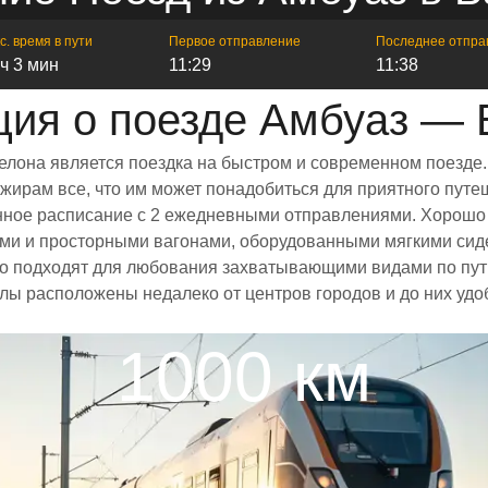
с. время в пути
Первое отправление
Последнее отпра
 ч 3 мин
11:29
11:38
ия о поезде Амбуаз — 
елона является поездка на быстром и современном поезде.
ирам все, что им может понадобиться для приятного путеш
ренное расписание с 2 ежедневными отправлениями. Хорошо
ыми и просторными вагонами, оборудованными мягкими сид
 подходят для любования захватывающими видами по пути
залы расположены недалеко от центров городов и до них уд
1000 км