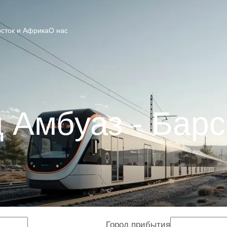
сток и Африка
О нас
 Амбуаз - Бар
Город прибытия