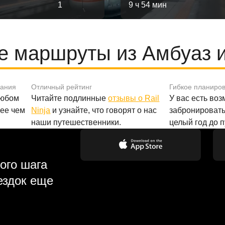
1
9 ч 54 мин
 маршруты из Амбуаз 
вания
Отличный рейтинг
Гибкое планиро
любом
Читайте подлинные
отзывы о Rail
У вас есть во
лее чем
Ninja
и узнайте, что говорят о нас
забронировать
наши путешественники.
целый год до 
ого шага
ездок еще