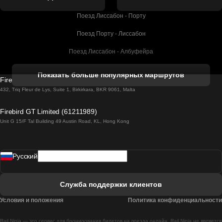
Поезд Лиссабон - Порту
Поезд Порту - Лиссабон
Поезд Лиссабон - Албуфейра
Поезд Албуфейра - Лиссабон
Показать больше популярных маршрутов
Firebird GT Limited (OC 1451)
Поезд Лиссабон - Лагос
432, Triq Fleur de Lys, Suite 1, Birkirkara, BKR 9061, Malta
Поезд Лагос - Лиссабон
Firebird GT Limited (61211989)
Unit G 15/F Tal Building 49 Austin Road, KL, Hong Kong
Поезд Лиссабон - Мадрид
Поезд Мадрид - Лиссабон
Pусский
Поезд Лиссабон - Фару
Поезд Фару - Лиссабон
Служба поддержки клиентов
Поезд Лиссабон - Коимбра
Условия и положения
Политика конфиденциальности
Поезд Коимбра - Лиссабон
Rail Ninja — это сервис для бронирования билетов на поезда онлайн. Rail Ninja не является