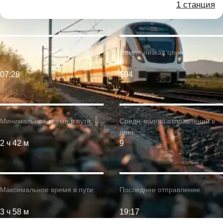
1 станция
Первое отправление:
Самая низкая цена:
07:28
$94
Минимальное время в пути:
Средн. кол-во отправлений в
день:
2 ч 42 м
9
Максимальное время в пути:
Последнее отправление:
3 ч 58 м
19:17