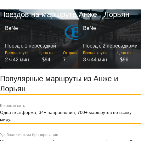
Поездов на маршруте Анже - Лорьян
BeNe
BeNe
Поезд с 1 пересадкой
Поезд с 2 пересадками
Время в пути
Цена от
Отправлений
Время в пути
Цена от
2 ч 42 мин
$94
7
3 ч 44 мин
$96
Популярные маршруты из Анже и
Лорьян
Широкая сеть
Одна платформа, 34+ направления, 700+ маршрутов по всему
миру.
Удобная система бронирования