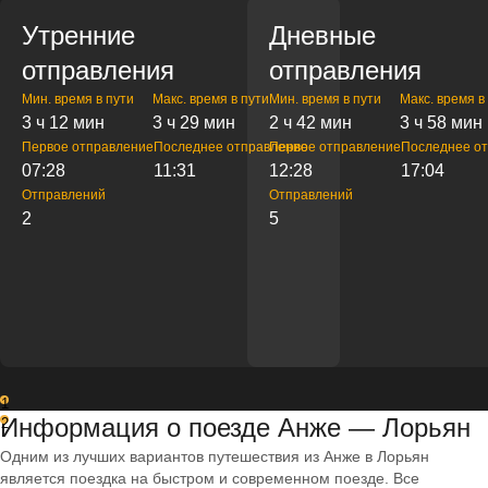
Утренние
Дневные
отправления
отправления
Мин. время в пути
Макс. время в пути
Мин. время в пути
Макс. время в
3 ч 12 мин
3 ч 29 мин
2 ч 42 мин
3 ч 58 мин
Первое отправление
Последнее отправление
Первое отправление
Последнее о
07:28
11:31
12:28
17:04
Отправлений
Отправлений
2
5
1
Информация о поезде Анже — Лорьян
2
Одним из лучших вариантов путешествия из Анже в Лорьян
является поездка на быстром и современном поезде. Все