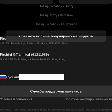
Поезд Лиссабон - Порту
Поезд Порту - Лиссабон
Поезд Лиссабон - Албуфейра
Поезд Албуфейра - Лиссабон
Показать больше популярных маршрутов
Firebird GT Limited (OC 1451)
Поезд Лиссабон - Лагос
432, Triq Fleur de Lys, Suite 1, Birkirkara, BKR 9061, Malta
Поезд Лагос - Лиссабон
Firebird GT Limited (61211989)
Unit G 15/F Tal Building 49 Austin Road, KL, Hong Kong
Поезд Лиссабон - Мадрид
Поезд Мадрид - Лиссабон
Pусский
Поезд Лиссабон - Фару
Поезд Фару - Лиссабон
Служба поддержки клиентов
Поезд Лиссабон - Коимбра
Условия и положения
Политика конфиденциальности
Поезд Коимбра - Лиссабон
Rail Ninja — это сервис для бронирования билетов на поезда онлайн. Rail Ninja не является