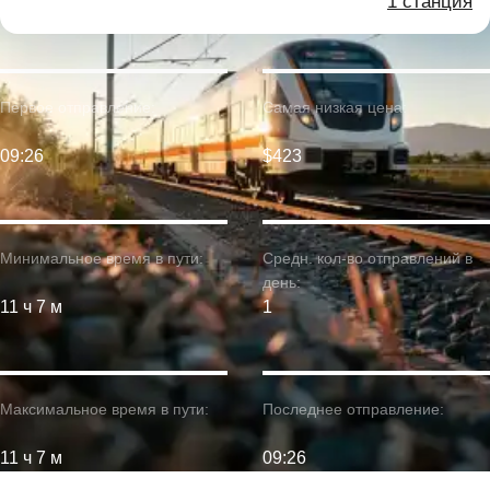
1 станция
Первое отправление:
Самая низкая цена:
09:26
$423
Минимальное время в пути:
Средн. кол-во отправлений в
день:
11 ч 7 м
1
Максимальное время в пути:
Последнее отправление:
11 ч 7 м
09:26