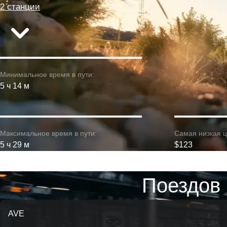
2 станции
Минимальное время в пути:
5 ч 14 м
Максимальное время в пути:
Самая низкая ц
5 ч 29 м
$123
Поездов 
AVE