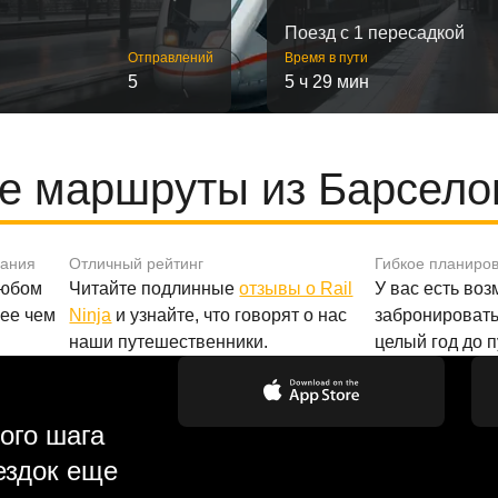
Поезд с 1 пересадкой
Отправлений
Время в пути
5
5 ч 29 мин
е маршруты из Барселон
вания
Отличный рейтинг
Гибкое планиро
любом
Читайте подлинные
отзывы о Rail
У вас есть во
лее чем
Ninja
и узнайте, что говорят о нас
забронировать
наши путешественники.
целый год до 
ого шага
ездок еще