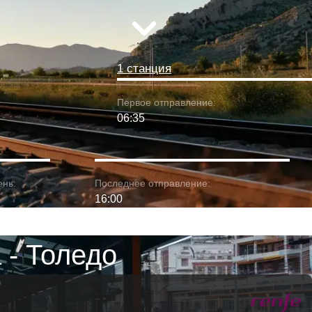
1 станция
Первое отправление:
06:35
ень:
Последнее отправление:
16:00
 - Толедо