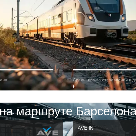
ена:
Средн. кол-во отправлений в д
6
на маршруте Барселона
AVE INT