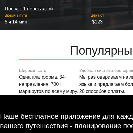
Поезд с 1 пересадкой
Время в пути
Цена от
5 ч 14 мин
$123
Популярны
Широкая сеть
Удобная система брониро
Одна платформа, 34+
Мы разговариваем на 
направления, 700+
языке и предлагаем бо
маршрутов по всему миру.
20 способов оплаты.
Наше бесплатное приложение для кажд
вашего путешествия - планирование по