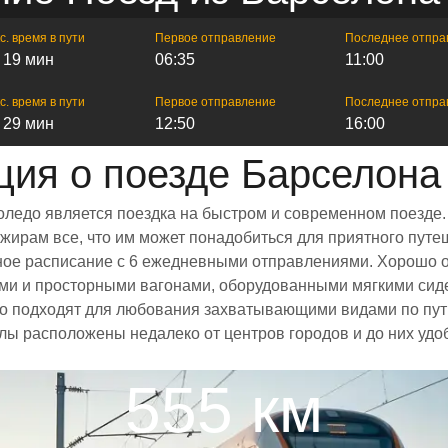
с. время в пути
Первое отправление
Последнее отпра
ч 19 мин
06:35
11:00
с. время в пути
Первое отправление
Последнее отпра
ч 29 мин
12:50
16:00
ия о поезде Барселона
оледо является поездка на быстром и современном поезде.
ирам все, что им может понадобиться для приятного путеш
енное расписание с 6 ежедневными отправлениями. Хорошо 
ыми и просторными вагонами, оборудованными мягкими сид
 подходят для любования захватывающими видами по пути
алы расположены недалеко от центров городов и до них удо
555 км