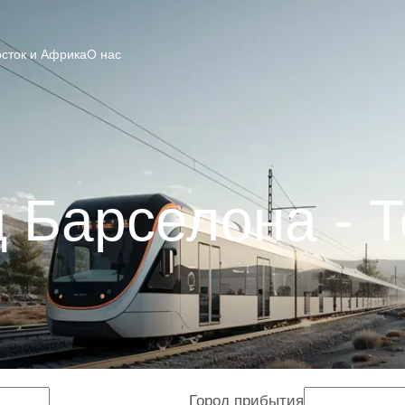
сток и Африка
О нас
 Барселона - 
Город прибытия