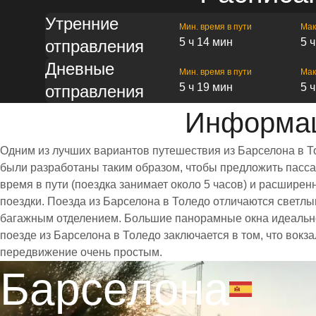
Утренние
Мин. время в пути
Мак
5 ч 14 мин
5 
отправления
Дневные
Мин. время в пути
Мак
5 ч 19 мин
5 
отправления
Информац
Одним из лучших вариантов путешествия из Барселона в Т
были разработаны таким образом, чтобы предложить пассаж
время в пути (поездка занимает около 5 часов) и расшир
поездки. Поезда из Барселона в Толедо отличаются светл
багажным отделением. Большие панорамные окна идеально
поезде из Барселона в Толедо заключается в том, что вокз
передвижение очень простым.
Барселона