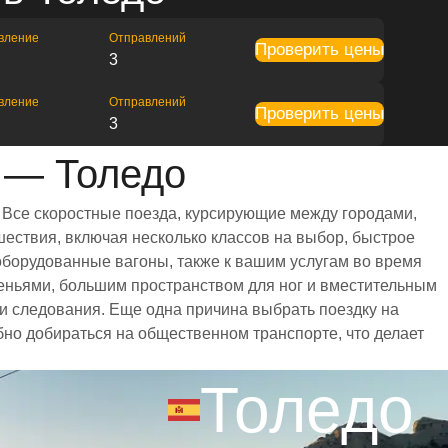
вление
Отправлений
Проверить цены
3
вление
Отправлений
Проверить цены
3
 — Толедо
 Все скоростные поезда, курсирующие между городами,
ествия, включая несколько классов на выбор, быстрое
оборудованные вагоны, также к вашим услугам во время
еньями, большим пространством для ног и вместительным
 следования. Еще одна причина выбрать поездку на
бно добираться на общественном транспорте, что делает
Толедо