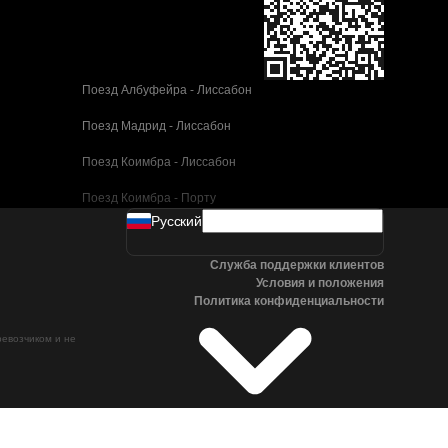
Поезд Албуфейра - Лиссабон
Поезд Мадрид - Лиссабон
Поезд Коимбра - Лиссабон
Поезд Коимбра - Порту
Pусский
Поезд Валенсия - Барселона
Служба поддержки клиентов
Поезд Севилья - Барселона
Условия и положения
Политика конфиденциальности
Поезд Малага - Барселона
ревозчиком и не
Поезд Малага - Мадрид
Поезд Кордова - Мадрид
Поезд Сан-Себастьян - Мадрид