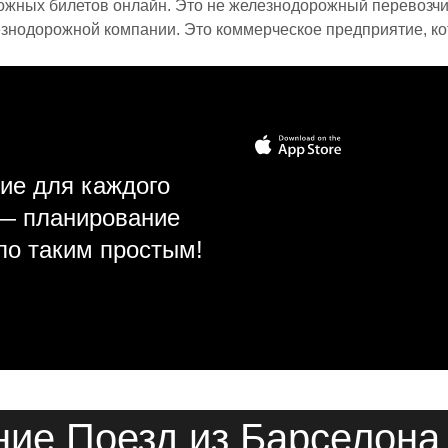
ожных билетов онлайн. Это не железнодорожный перевозчик,
знодорожной компании. Это коммерческое предприятие, ко
ие для каждого
 — планирование
ло таким простым!
ие Поезд из Барселона