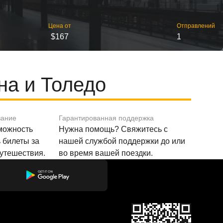
Цена от
Отправлений
$167
1
а и Толедо
вание
Гарантированная поддержка
зможность
Нужна помощь? Свяжитесь с
 билеты за
нашей службой поддержки до или
путешествия.
во время вашей поездки.