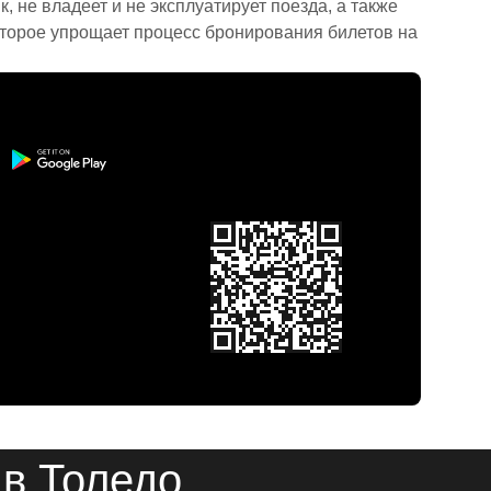
 не владеет и не эксплуатирует поезда, а также
торое упрощает процесс бронирования билетов на
 в Толедо