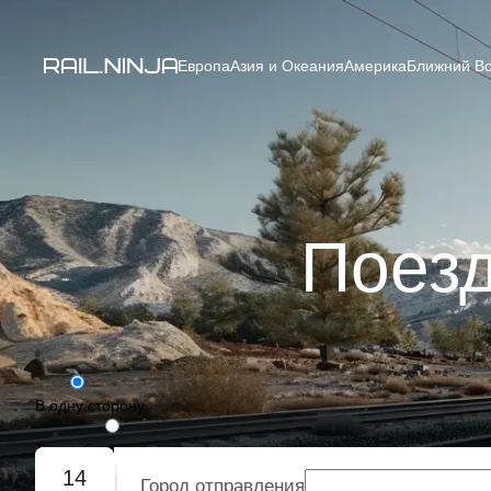
Европа
Азия и Океания
Америка
Ближний Во
Поезд
В одну сторону
Туда-обратно
14
Город отправления