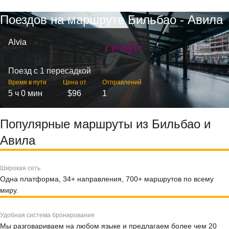
Поездов на маршруте Бильбао - Авила
Alvia
Поезд с 1 пересадкой
Время в пути
Цена от
Отправлений
5 ч 0 мин
$96
1
Популярные маршруты из Бильбао и
Авила
Широкая сеть
Одна платформа, 34+ направления, 700+ маршрутов по всему
миру.
Удобная система бронирования
Мы разговариваем на любом языке и предлагаем более чем 20