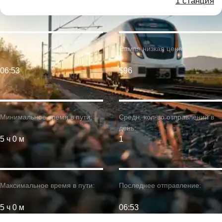
1 станция
Первое отправление:
Самая низкая цена:
06:53
$96
Минимальное время в пути:
Средн. кол-во отправлений в
день:
5 ч 0 м
1
Максимальное время в пути:
Последнее отправление:
5 ч 0 м
06:53