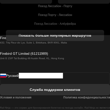
Поезд Лиссабон - Порту
Поезд Порту - Лиссабон
Поезд Лиссабон - Албуфейра
Поезд Албуфейра - Лиссабон
Показать больше популярных маршрутов
Firebird GT Limited (OC 1451)
Поезд Лиссабон - Лагос
432, Triq Fleur de Lys, Suite 1, Birkirkara, BKR 9061, Malta
Поезд Лагос - Лиссабон
Firebird GT Limited (61211989)
Unit G 15/F Tal Building 49 Austin Road, KL, Hong Kong
Поезд Лиссабон - Мадрид
Поезд Мадрид - Лиссабон
Pусский
Поезд Лиссабон - Фару
Поезд Фару - Лиссабон
Служба поддержки клиентов
Поезд Лиссабон - Коимбра
Условия и положения
Политика конфиденциальности
Поезд Коимбра - Лиссабон
Rail Ninja — это сервис для бронирования билетов на поезда онлайн. Rail Ninja не является