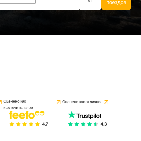
×
1
поездов
Оценено как
Оценено как отличное
исключительное