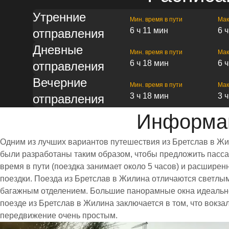
Утренние
Мин. время в пути
Мак
6 ч 11 мин
6 
отправления
Дневные
Мин. время в пути
Мак
6 ч 18 мин
6 
отправления
Вечерние
Мин. время в пути
Мак
3 ч 18 мин
3 
отправления
Информац
Одним из лучших вариантов путешествия из Бретслав в Жи
были разработаны таким образом, чтобы предложить пассаж
время в пути (поездка занимает около 5 часов) и расшир
поездки. Поезда из Бретслав в Жилина отличаются светл
багажным отделением. Большие панорамные окна идеально
поезде из Бретслав в Жилина заключается в том, что вокз
передвижение очень простым.