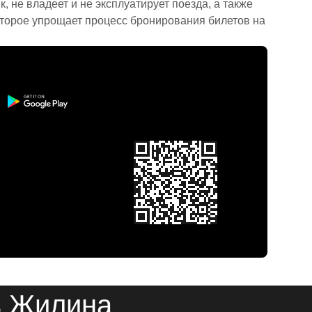
 не владеет и не эксплуатирует поезда, а также
торое упрощает процесс бронирования билетов на
в Жилина