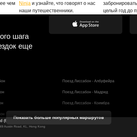
лее чем
Ninja
и узнайте, что говорят о нас
забронировать
наши путешественники.
целый год до 
ого шага
ездок еще
бон
Поезд Лиссабон - Албуфейра
бон
Поезд Лиссабон - Мадрид
он
Поезд Лиссабон - Коимбра
бон
Поезд Порту - Коимбра
Показать больше популярных маршрутов
ed (61211989)
селона
Поезд Барселона - Валенсия
g 49 Austin Road, KL, Hong Kong
елона
Поезд Барселона - Севилья