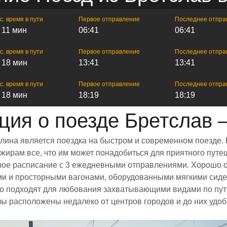
с. время в пути
Первое отправление
Последнее отпра
ч 11 мин
06:41
06:41
с. время в пути
Первое отправление
Последнее отпра
ч 18 мин
13:41
13:41
с. время в пути
Первое отправление
Последнее отпра
ч 18 мин
18:19
18:19
ия о поезде Бретслав
лина является поездка на быстром и современном поезде.
ирам все, что им может понадобиться для приятного путеш
енное расписание с 3 ежедневными отправлениями. Хорошо 
ыми и просторными вагонами, оборудованными мягкими сид
 подходят для любования захватывающими видами по пути
алы расположены недалеко от центров городов и до них удо