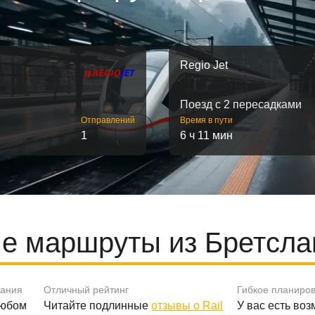
Regio Jet
Поезд с 2 пересадками
Отправлений
Время в пути
1
6 ч 11 мин
е маршруты из Бретсла
вания
Отличный рейтинг
Гибкое планиро
любом
Читайте подлинные
отзывы о Rail
У вас есть во