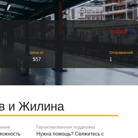
Цена от
Отправлений
$57
1
в и Жилина
вание
Гарантированная поддержка
зможность
Нужна помощь? Свяжитесь с