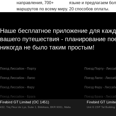
направления, 700+
языке и предлагаем бо
маршрутов по всему миру.
20 способов оплаты.
Наше бесплатное приложение для кажд
вашего путешествия - планирование по
никогда не было таким простым!
Поезд Лиссабон - Порту
Поезд Порту - Лисса
Поезд Лиссабон - Лагос
Поезд Лагос - Лисса
Поезд Лиссабон - Фару
Поезд Фару - Лиссаб
Поезд Лиссабон - Брага
Поезд Брага - Лисса
Firebird GT Limited (OC 1451)
Firebird GT Limit
Поезд Барселона - Мадрид
Поезд Мадрид - Бар
432, Triq Fleur de Lys, Suite 1, Birkirkara, BKR 9061, Malta
Unit G 15/F Tal Buildin
Поезд Барселона - Париж
Поезд Париж - Барс