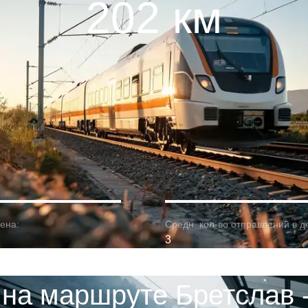
202 км
ена:
Средн. кол-во отправлений в д
3
 на маршруте Бретслав 