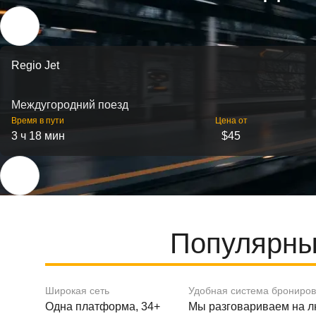
Regio Jet
Междугородний поезд
Время в пути
Цена от
3 ч 18 мин
$45
Популярны
Широкая сеть
Удобная система брониро
Одна платформа, 34+
Мы разговариваем на 