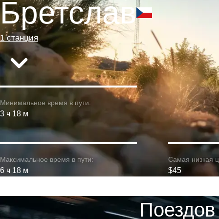
Бретслав
1 станция
Минимальное время в пути:
3 ч 18 м
Максимальное время в пути:
Самая низкая ц
6 ч 18 м
$45
Поездов