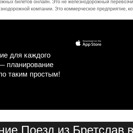
ожных билетов онлайн. Это не железнодорожный перевозчик,
знодорожной компании. Это коммерческое предприятие, ко
ие для каждого
 — планирование
ло таким простым!
ние Поезд из Бретслав 