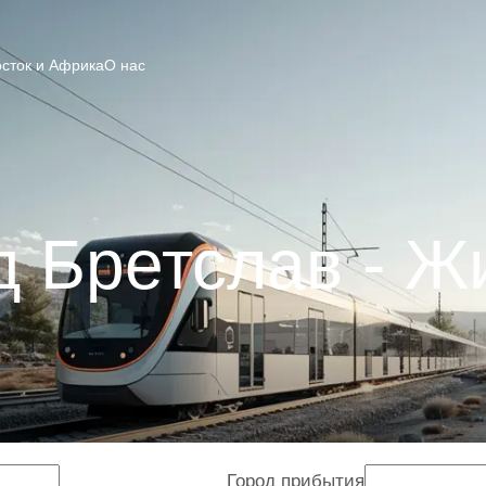
сток и Африка
О нас
д Бретслав - Ж
Город прибытия