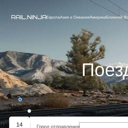
Европа
Азия и Океания
Америка
Ближний Во
Поез
В одну сторону
Туда-обратно
14
Город отправления