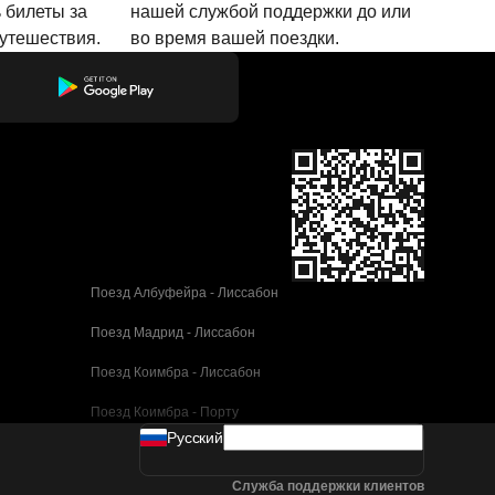
 билеты за
нашей службой поддержки до или
путешествия.
во время вашей поездки.
Поезд Албуфейра - Лиссабон
Поезд Мадрид - Лиссабон
Поезд Коимбра - Лиссабон
Поезд Коимбра - Порту
Pусский
Поезд Валенсия - Барселона
Служба поддержки клиентов
Поезд Севилья - Барселона