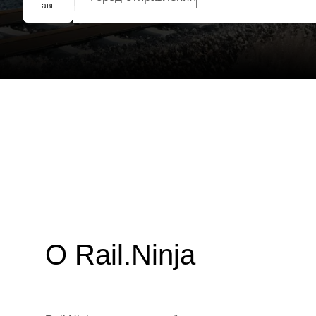
Групповое бронирование
авг.
О Rail.Ninja