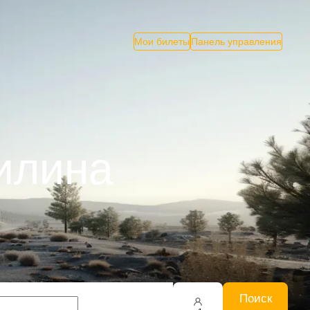
Мои билеты
Панель управления
илина
Поиск