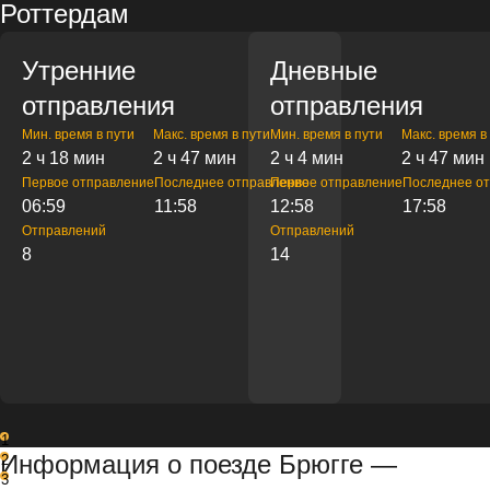
Роттердам
Утренние
Дневные
отправления
отправления
Мин. время в пути
Макс. время в пути
Мин. время в пути
Макс. время в
2 ч 18 мин
2 ч 47 мин
2 ч 4 мин
2 ч 47 мин
Первое отправление
Последнее отправление
Первое отправление
Последнее о
06:59
11:58
12:58
17:58
Отправлений
Отправлений
8
14
1
Информация о поезде Брюгге —
2
3