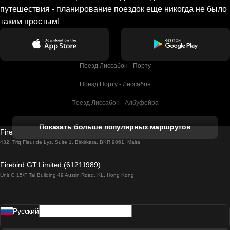
путешествия - планирование поездок еще никогда не было
таким простым!
Поезд Лиссабон - Порту
Поезд Порту - Лиссабон
Поезд Лиссабон - Албуфейра
Поезд Албуфейра - Лиссабон
Показать больше популярных маршрутов
Firebird GT Limited (OC 1451)
Поезд Лиссабон - Лагос
432, Triq Fleur de Lys, Suite 1, Birkirkara, BKR 9061, Malta
Поезд Лагос - Лиссабон
Firebird GT Limited (61211989)
Unit G 15/F Tal Building 49 Austin Road, KL, Hong Kong
Поезд Лиссабон - Мадрид
Поезд Мадрид - Лиссабон
Pусский
Поезд Лиссабон - Фару