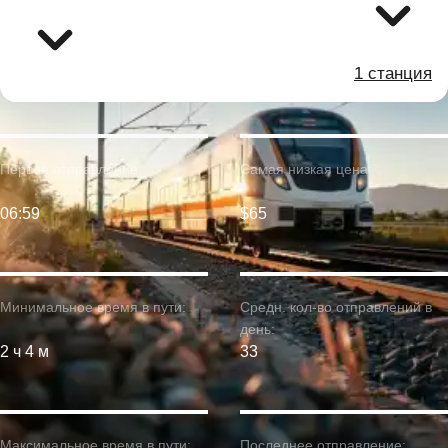
1 станция
Первое отправление:
Самая низкая цена:
06:59
$65
Минимальное время в пути:
Средн. кол-во отправлений в
день:
2 ч 4 м
33
Максимальное время в пути:
Последнее отправление: