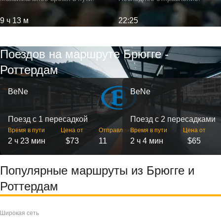
9 ч 13 м
22:25
Поездов на маршруте Брюгге -
Роттердам
BeNe
BeNe
Поезд с 1 пересадкой
Поезд с 2 пересадками
Время в пути
Цена от
Отправлений
Время в пути
Цена от
2 ч 23 мин
$73
11
2 ч 4 мин
$65
Популярные маршруты из Брюгге и
Роттердам
Широкая сеть