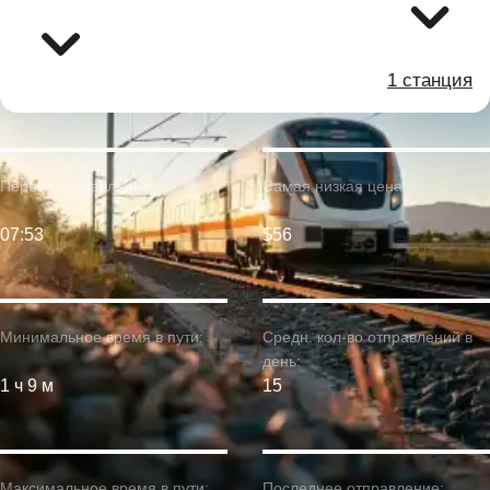
1 станция
Первое отправление:
Самая низкая цена:
07:53
$56
Минимальное время в пути:
Средн. кол-во отправлений в
день:
1 ч 9 м
15
Максимальное время в пути:
Последнее отправление: