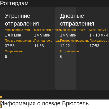
Роттердам
Утренние
Дневные
отправления
отправления
Мин. время в пути
Макс. время в пути
Мин. время в пути
Макс. время в
1 ч 9 мин
1 ч 9 мин
1 ч 9 мин
1 ч 10 мин
Первое отправление
Последнее отправление
Первое отправление
Последнее о
07:53
11:53
12:22
17:53
Отправлений
Отправлений
6
6
1
Информация о поезде Брюссель —
2
3