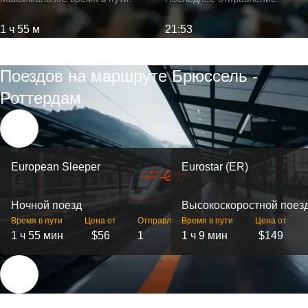
1 ч 55 м
21:53
Поездов на маршруте Брюссель -
Роттердам
European Sleeper
Eurostar (ER)
Ночной поезд
Высокоскоростной поез
Время в пути
Цена от
Отправлений
Время в пути
Цена от
1 ч 55 мин
$56
1
1 ч 9 мин
$149