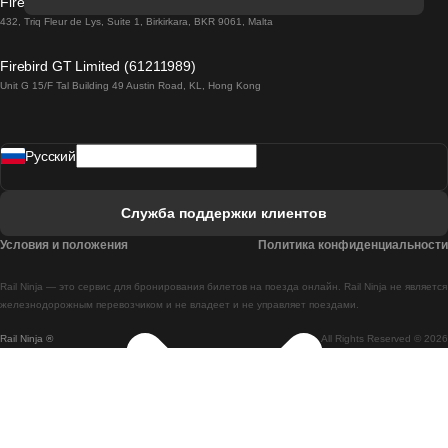
Firebird GT Limited (OC 1451)
Поезд Лиссабон - Лагос
432, Triq Fleur de Lys, Suite 1, Birkirkara, BKR 9061, Malta
Поезд Лагос - Лиссабон
Firebird GT Limited (61211989)
Unit G 15/F Tal Building 49 Austin Road, KL, Hong Kong
Поезд Лиссабон - Мадрид
Поезд Мадрид - Лиссабон
Pусский
Поезд Лиссабон - Фару
Поезд Фару - Лиссабон
Служба поддержки клиентов
Поезд Лиссабон - Коимбра
Условия и положения
Политика конфиденциальности
Поезд Коимбра - Лиссабон
Rail Ninja — это сервис для бронирования билетов на поезда онлайн. Rail Ninja не является
Поезд Лиссабон - Брага
железнодорожным перевозчиком и не владеет и не управляет поездами.
Rail Ninja ®
All Rights Reserved © 2026
Поезд Брага - Лиссабон
Поезд Порту - Коимбра
Поезд Коимбра - Порту