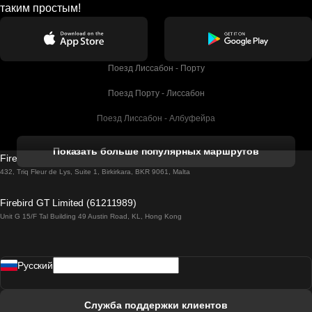
таким простым!
Поезд Лиссабон - Порту
Поезд Порту - Лиссабон
Поезд Лиссабон - Албуфейра
Поезд Албуфейра - Лиссабон
Показать больше популярных маршрутов
Firebird GT Limited (OC 1451)
Поезд Лиссабон - Лагос
432, Triq Fleur de Lys, Suite 1, Birkirkara, BKR 9061, Malta
Поезд Лагос - Лиссабон
Firebird GT Limited (61211989)
Unit G 15/F Tal Building 49 Austin Road, KL, Hong Kong
Поезд Лиссабон - Мадрид
Поезд Мадрид - Лиссабон
Pусский
Поезд Лиссабон - Фару
Поезд Фару - Лиссабон
Служба поддержки клиентов