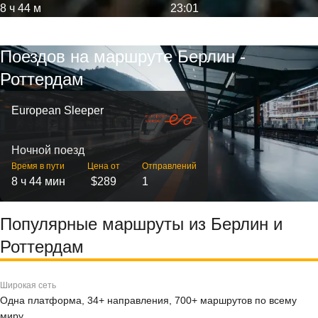
8 ч 44 м
23:01
Поездов на маршруте Берлин -
Роттердам
European Sleeper
Ночной поезд
Время в пути
Цена от
Отправлений
8 ч 44 мин
$289
1
Популярные маршруты из Берлин и
Роттердам
Широкая сеть
Одна платформа, 34+ направления, 700+ маршрутов по всему
миру.