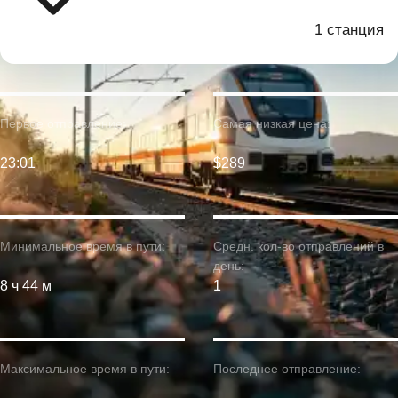
1 станция
Первое отправление:
Самая низкая цена:
23:01
$289
Минимальное время в пути:
Средн. кол-во отправлений в
день:
8 ч 44 м
1
Максимальное время в пути:
Последнее отправление: