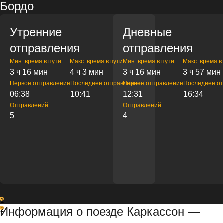
Бордо
Утренние
Дневные
отправления
отправления
Мин. время в пути
Макс. время в пути
Мин. время в пути
Макс. время в
3 ч 16 мин
4 ч 3 мин
3 ч 16 мин
3 ч 57 мин
Первое отправление
Последнее отправление
Первое отправление
Последнее о
06:38
10:41
12:31
16:34
Отправлений
Отправлений
5
4
1
Информация о поезде Каркассон —
2