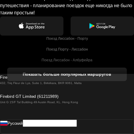
путешествия - планирование поездок еще никогда не было
таким простым!
Поезд Лиссабон - Порту
Поезд Порту - Лиссабон
Поезд Лиссабон - Албуфейра
Поезд Албуфейра - Лиссабон
Показать больше популярных маршрутов
Firebird GT Limited (OC 1451)
Поезд Лиссабон - Лагос
432, Triq Fleur de Lys, Suite 1, Birkirkara, BKR 9061, Malta
Поезд Лагос - Лиссабон
Firebird GT Limited (61211989)
Unit G 15/F Tal Building 49 Austin Road, KL, Hong Kong
Поезд Лиссабон - Мадрид
Поезд Мадрид - Лиссабон
Pусский
Поезд Лиссабон - Фару