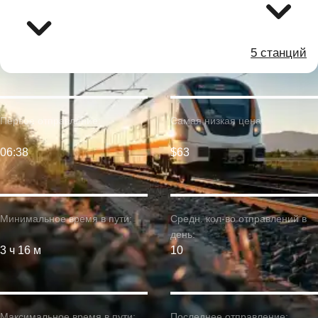
5 станций
Первое отправление:
Самая низкая цена:
06:38
$63
Минимальное время в пути:
Средн. кол-во отправлений в
день:
3 ч 16 м
10
Максимальное время в пути:
Последнее отправление: