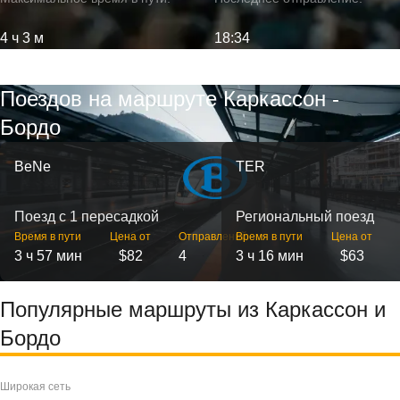
4 ч 3 м
18:34
Поездов на маршруте Каркассон -
Бордо
BeNe
TER
Поезд с 1 пересадкой
Региональный поезд
Время в пути
Цена от
Отправлений
Время в пути
Цена от
3 ч 57 мин
$82
4
3 ч 16 мин
$63
Популярные маршруты из Каркассон и
Бордо
Широкая сеть