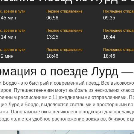
с. время в пути
Первое отправление
Последнее отпра
ч 45 мин
06:56
09:35
с. время в пути
Первое отправление
Последнее отпра
ч 14 мин
13:25
16:44
с. время в пути
Первое отправление
Последнее отпра
ч 2 мин
18:46
18:46
мация о поезде Лурд —
 Бордо - это быстрый и современный поезд. Все высокоск
иров. Путешественники могут выбрать из нескольких клас
сширенным расписанием с 11 ежедневными отправлениями. 
ющие Лурд и Бордо, выделяются светлыми и просторными 
агажа. Панорамные окна великолепно подходят для наслаж
рдо является удобное расположение вокзалов, близкое к ц