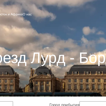
сток и Африка
О нас
езд Лурд - Бо
Город прибытия