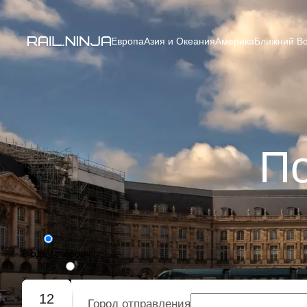
Европа
Азия и Океания
Америка
Ближний Во
По
В одну сторону
Туда-обратно
12
Город отправления