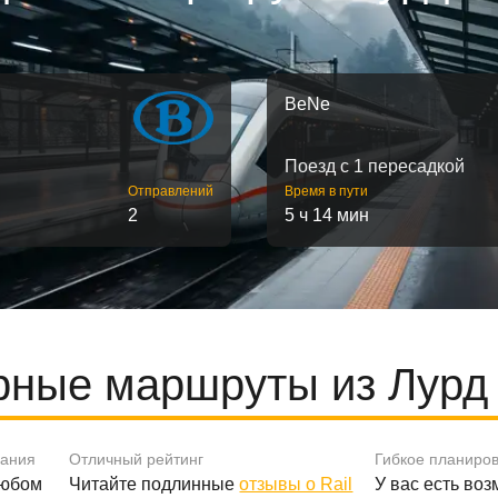
BeNe
Поезд с 1 пересадкой
Отправлений
Время в пути
2
5 ч 14 мин
рные маршруты из Лурд 
вания
Отличный рейтинг
Гибкое планиро
любом
Читайте подлинные
отзывы о Rail
У вас есть во