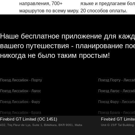
направления, 700+
языке и предлагаем бо
маршрутов по всему миру.
20 способов оплаты.
Наше бесплатное приложение для кажд
вашего путешествия - планирование по
никогда не было таким простым!
Поезд Лиссабон - Порту
Поезд Порту - Лисса
Поезд Лиссабон - Лагос
Поезд Лагос - Лисса
Поезд Лиссабон - Фару
Поезд Фару - Лиссаб
Поезд Лиссабон - Брага
Поезд Брага - Лисса
Firebird GT Limited (OC 1451)
Firebird GT Limit
Поезд Барселона - Мадрид
Поезд Мадрид - Бар
432, Triq Fleur de Lys, Suite 1, Birkirkara, BKR 9061, Malta
Unit G 15/F Tal Buildin
Поезд Барселона - Париж
Поезд Париж - Барс