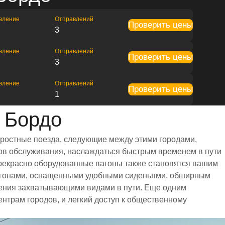
вление
Отправлений
Проверить цены
3
вление
Отправлений
Проверить цены
3
вление
Отправлений
Проверить цены
1
 Бордо
оростные поезда, следующие между этими городами,
сов обслуживания, наслаждаться быстрым временем в пути
Прекрасно оборудованные вагоны также становятся вашим
вагонами, оснащенными удобными сиденьями, обширным
дения захватывающими видами в пути. Еще одним
ентрам городов, и легкий доступ к общественному