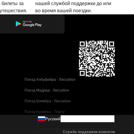
 билеты за
нашей службой поддержки до или
путешествия.
во время вашей поездки.
Поезд Албуфейра - Лиссабон
Поезд Мадрид - Лиссабон
Поезд Коимбра - Лиссабон
Поезд Коимбра - Порту
Pусский
Поезд Валенсия - Барселона
Служба поддержки клиентов
Поезд Севилья - Барселона