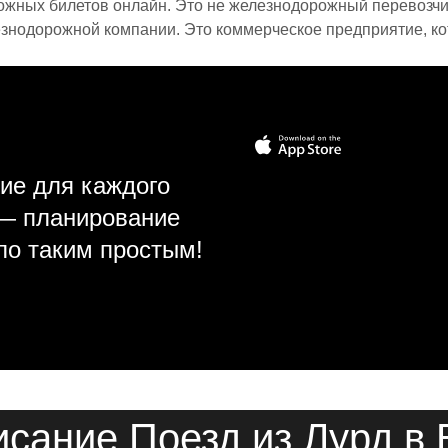
ожных билетов онлайн. Это не железнодорожный перевозчик,
знодорожной компании. Это коммерческое предприятие, ко
ие для каждого
 — планирование
ло таким простым!
сание Поезд из Лурд в