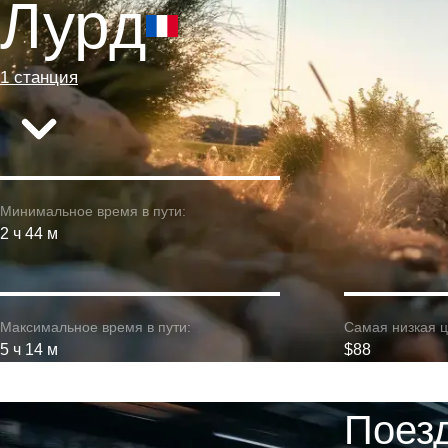
Лурд
1 станция
Минимальное время в пути:
2 ч 44 м
Максимальное время в пути:
Самая низкая ц
5 ч 14 м
$88
Поезд