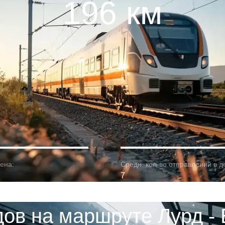
196 км
ена:
Средн. кол-во отправлений в д
7
ов на маршруте Лурд -