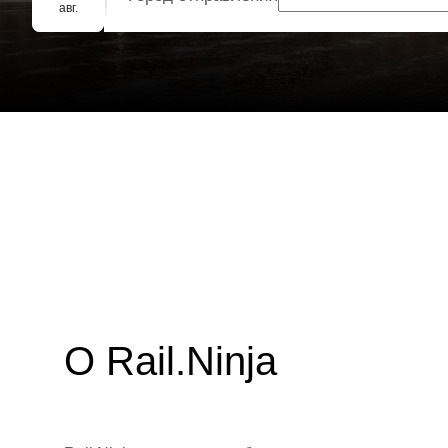
Групповое бронирование
авг.
О Rail.Ninja