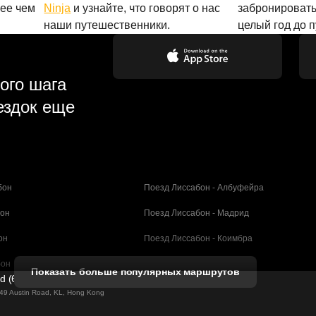
лее чем
Ninja
и узнайте, что говорят о нас
забронировать
наши путешественники.
целый год до 
ого шага
ездок еще
бон
Поезд Лиссабон - Албуфейра
бон
Поезд Лиссабон - Мадрид
он
Поезд Лиссабон - Коимбра
бон
Поезд Порту - Коимбра
Показать больше популярных маршрутов
ed (61211989)
селона
Поезд Барселона - Валенсия
g 49 Austin Road, KL, Hong Kong
елона
Поезд Барселона - Севилья