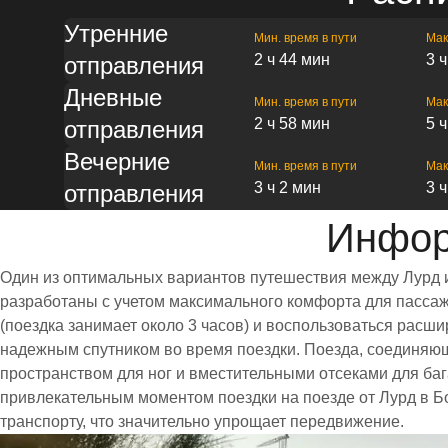
Утренние
Мин. время в пути
Мак
2 ч 44 мин
3 
отправления
Дневные
Мин. время в пути
Мак
2 ч 58 мин
5 
отправления
Вечерние
Мин. время в пути
Мак
3 ч 2 мин
3 
отправления
Инфор
Один из оптимальных вариантов путешествия между Лурд и
разработаны с учетом максимального комфорта для пассаж
(поездка занимает около 3 часов) и воспользоваться ра
надежным спутником во время поездки. Поезда, соединя
пространством для ног и вместительными отсеками для б
привлекательным моментом поездки на поезде от Лурд в Бо
транспорту, что значительно упрощает передвижение.