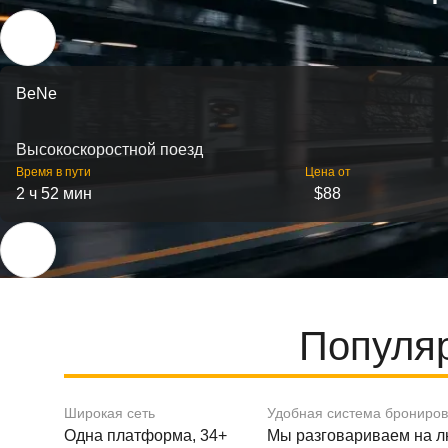
BeNe
Высокоскоростной поезд
Время в пути
Цена от
2 ч 52 мин
$88
Популя
Широкая сеть
Удобная система брониро
Одна платформа, 34+
Мы разговариваем на 