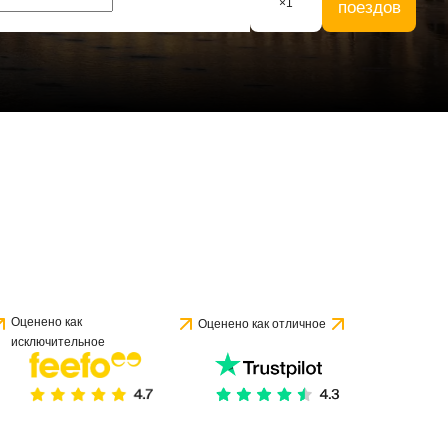
×
1
поездов
Оценено как
Оценено как отличное
исключительное