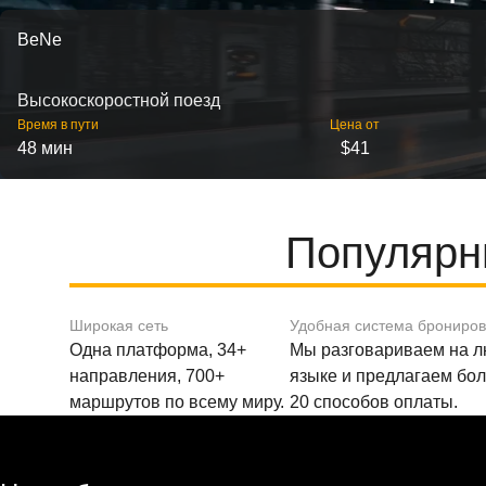
BeNe
Высокоскоростной поезд
Время в пути
Цена от
48 мин
$41
Популярн
Широкая сеть
Удобная система брониро
Одна платформа, 34+
Мы разговариваем на 
направления, 700+
языке и предлагаем бо
маршрутов по всему миру.
20 способов оплаты.