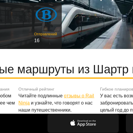
Отправлений
16
ые маршруты из Шартр 
вания
Отличный рейтинг
Гибкое планиро
любом
Читайте подлинные
отзывы о Rail
У вас есть во
лее чем
Ninja
и узнайте, что говорят о нас
забронировать
наши путешественники.
целый год до 