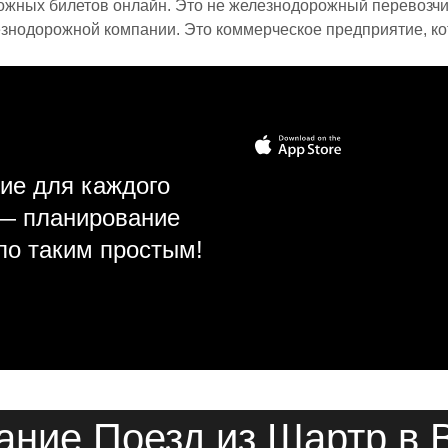
ожных билетов онлайн. Это не железнодорожный перевозчик,
знодорожной компании. Это коммерческое предприятие, ко
ие для каждого
 — планирование
ло таким простым!
ание Поезд из Шартр в 