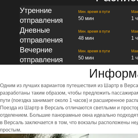
Утренние
Мин. время в пути
Мак
50 мин
1 
отправления
Дневные
Мин. время в пути
Мак
48 мин
1 
отправления
Вечерние
Мин. время в пути
Мак
50 мин
1 
отправления
Информа
Одним из лучших вариантов путешествия из Шартр в Верса
разработаны таким образом, чтобы предложить пассажирам 
пути (поездка занимает около 1 часов) и расширенное ра
Поезда из Шартр в Версаль отличаются светлыми и прост
отделением. Большие панорамные окна идеально подходят
в Версаль заключается в том, что вокзалы расположены не
простым.