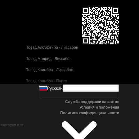
Поезд Албуфейра - Лиссабон
Поезд Мадрид - Лиссабон
Поезд Коимбра - Лиссабон
Поезд Коимбра - Порту
Pусский
Поезд Валенсия - Барселона
Служба поддержки клиентов
Поезд Севилья - Барселона
Условия и положения
Политика конфиденциальности
Поезд Малага - Барселона
ревозчиком и не
Поезд Малага - Мадрид
Поезд Кордова - Мадрид