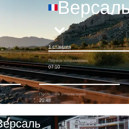
Версал
1 станция
Первое отправление:
07:10
ень:
Последнее отправление:
20:48
Версаль