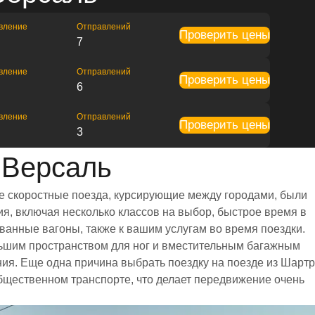
вление
Отправлений
Проверить цены
7
вление
Отправлений
Проверить цены
6
вление
Отправлений
Проверить цены
3
 Версаль
се скоростные поезда, курсирующие между городами, были
я, включая несколько классов на выбор, быстрое время в
ванные вагоны, также к вашим услугам во время поездки.
ьшим пространством для ног и вместительным багажным
я. Еще одна причина выбрать поездку на поезде из Шартр
общественном транспорте, что делает передвижение очень