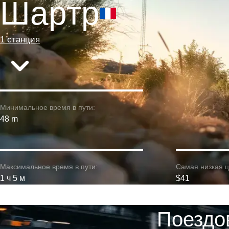
Шартр
1 станция
Минимальное время в пути:
48 m
Максимальное время в пути:
Самая низкая ц
1 ч 5 м
$41
Поездо