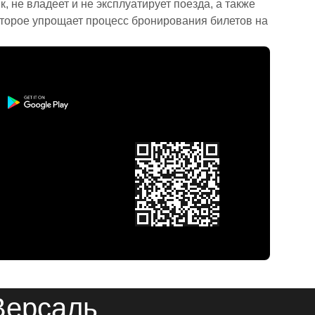
 не владеет и не эксплуатирует поезда, а также
торое упрощает процесс бронирования билетов на
Версаль