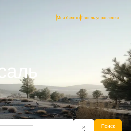
Мои билеты
Панель управления
саль
Поиск