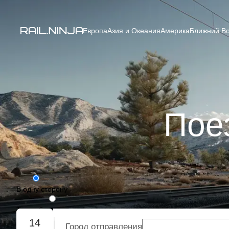
Европа
Азия и Океания
Америка
Ближний Во
Пое
В одну сторону
Туда-обратно
14
Город отправления