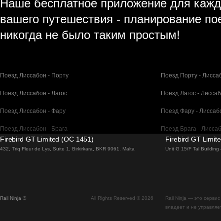
Наше бесплатное приложение для кажд
вашего путешествия - планирование по
никогда не было таким простым!
Поезд Лиссабон - Порту
Поезд Порту - Лисса
Поезд Лиссабон - Лагос
Поезд Лагос - Лисса
Поезд Лиссабон - Фару
Поезд Фару - Лиссаб
Поезд Лиссабон - Брага
Поезд Брага - Лисса
Firebird GT Limited (OC 1451)
Firebird GT Limit
Поезд Барселона - Мадрид
Поезд Мадрид - Бар
432, Triq Fleur de Lys, Suite 1, Birkirkara, BKR 9061, Malta
Unit G 15/F Tal Buildin
Поезд Барселона - Париж
Поезд Париж - Барс
Поезд Барселона - Сан-Себастьян
Поезд Сан-Себастья
Rail Ninja ®
All Rights Reserved © 2026
Rail Ninja — это серв
Поезд Мадрид - Севилья
Поезд Севилья - Ма
владеет и не управляе
Поезд Мадрид - Валенсия
Поезд Валенсия - М