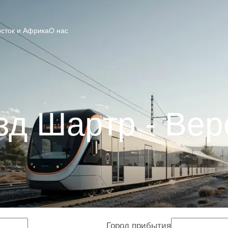
сток и Африка
О нас
зд Шартр - Вер
Город прибытия