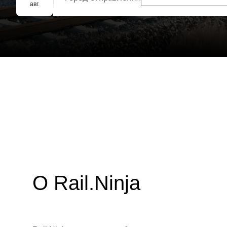
Групповое бронирование
авг.
О Rail.Ninja