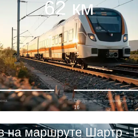
62 км
ена:
Средн. кол-во отправлений в д
16
в на маршруте Шартр - 