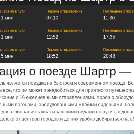
с. время в пути
Первое отправление
Последнее отпра
ч 1 мин
07:10
11:36
с. время в пути
Первое отправление
Последнее отпра
ч 1 мин
12:52
17:35
с. время в пути
Первое отправление
Последнее отпра
ч 5 мин
18:52
20:48
ция о поезде Шартр —
ль является поездка на быстром и современном поезде. В
все, что им может понадобиться для приятного путешестви
списание с 16 ежедневными отправлениями. Хорошо оборудо
орными вагонами, оборудованными мягкими сиденьями, бол
 для любования захватывающими видами по пути следовани
далеко от центров городов и до них удобно добираться на 