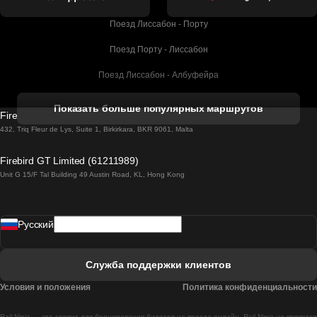
Поезд Лиссабон - Порту
Поезд Порту - Лиссабон
Поезд Лиссабон - Албуфейра
Поезд Албуфейра - Лиссабон
Показать больше популярных маршрутов
Firebird GT Limited (OC 1451)
Поезд Лиссабон - Лагос
432, Triq Fleur de Lys, Suite 1, Birkirkara, BKR 9061, Malta
Поезд Лагос - Лиссабон
Firebird GT Limited (61211989)
Unit G 15/F Tal Building 49 Austin Road, KL, Hong Kong
Поезд Лиссабон - Мадрид
Поезд Мадрид - Лиссабон
Pусский
Поезд Лиссабон - Фару
Поезд Фару - Лиссабон
Служба поддержки клиентов
Поезд Лиссабон - Коимбра
Условия и положения
Политика конфиденциальности
Поезд Коимбра - Лиссабон
Rail Ninja — это сервис для бронирования билетов на поезда онлайн. Rail Ninja не является