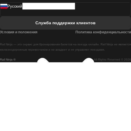
Pусский
Поезд Лиссабон - Фару
Поезд Фару - Лиссабон
Служба поддержки клиентов
Поезд Лиссабон - Коимбра
Условия и положения
Политика конфиденциальности
Поезд Коимбра - Лиссабон
Rail Ninja — это сервис для бронирования билетов на поезда онлайн. Rail Ninja не является
Поезд Лиссабон - Брага
железнодорожным перевозчиком и не владеет и не управляет поездами.
Rail Ninja ®
All Rights Reserved © 2026
Поезд Брага - Лиссабон
Поезд Порту - Коимбра
Поезд Коимбра - Порту
Поезд Барселона - Мадрид
Поезд Мадрид - Барселона
Поезд Барселона - Валенсия
Поезд Валенсия - Барселона