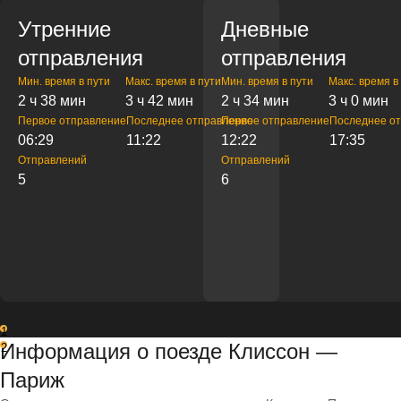
Утренние
Дневные
отправления
отправления
Мин. время в пути
Макс. время в пути
Мин. время в пути
Макс. время в
2 ч 38 мин
3 ч 42 мин
2 ч 34 мин
3 ч 0 мин
Первое отправление
Последнее отправление
Первое отправление
Последнее о
06:29
11:22
12:22
17:35
Отправлений
Отправлений
5
6
1
Информация о поезде Клиссон —
2
Париж