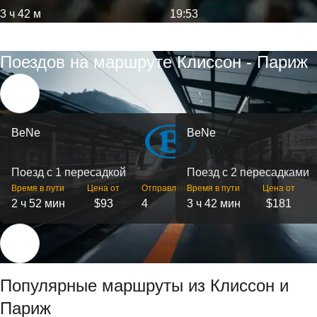
3 ч 42 м
19:53
Поездов на маршруте Клиссон - Париж
BeNe
BeNe
Поезд с 1 пересадкой
Поезд с 2 пересадками
Время в пути
Цена от
Отправлений
Время в пути
Цена от
2 ч 52 мин
$93
4
3 ч 42 мин
$181
Популярные маршруты из Клиссон и
Париж