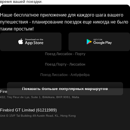
время вашей поездки.
Наше бесплатное приложение для каждого шага вашего
путешествия - планирование поездок еще никогда не было
таким простым!
Поезд Лиссабон - Порту
Поезд Порту - Лиссабон
Поезд Лиссабон - Албуфейра
Поезд Албуфейра - Лиссабон
Показать больше популярных маршрутов
Firebird GT Limited (OC 1451)
Поезд Лиссабон - Лагос
432, Triq Fleur de Lys, Suite 1, Birkirkara, BKR 9061, Malta
Поезд Лагос - Лиссабон
Firebird GT Limited (61211989)
Unit G 15/F Tal Building 49 Austin Road, KL, Hong Kong
Поезд Лиссабон - Мадрид
Поезд Мадрид - Лиссабон