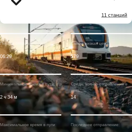
11 станций
Первое отправление:
Самая низкая цена:
06:29
$79
Минимальное время в пути:
Средн. кол-во отправлений в
день:
2 ч 34 м
14
Максимальное время в пути:
Последнее отправление: