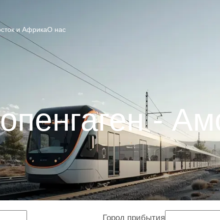
сток и Африка
О нас
опенгаген - А
Город прибытия