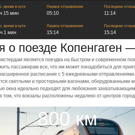
с. время в пути
Первое отправление
Последнее отпра
 ч 15 мин
05:10
11:14
с. время в пути
Первое отправление
Последнее отпра
 ч 1 мин
15:14
15:14
 о поезде Копенгаген 
Амстердам является поездка на быстром и современном по
ить пассажирам все, что им может понадобиться для прият
 и расширенное расписание с 5 ежедневными отправлениями
ются светлыми и просторными вагонами, оборудованными м
е окна идеально подходят для любования захватывающими
 в том, что вокзалы расположены недалеко от центров горо
800 км