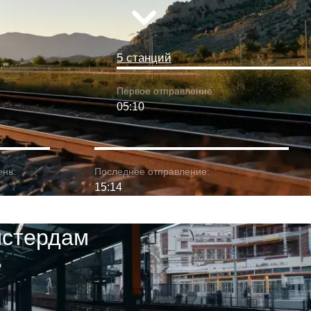
5 станций
Первое отправление:
05:10
ень:
Последнее отправление:
15:14
мстердам