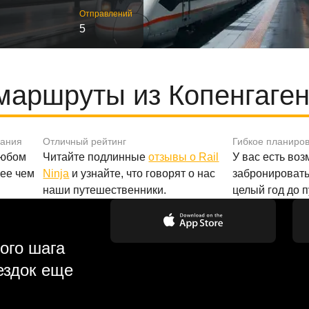
Отправлений
5
маршруты из Копенгаген
вания
Отличный рейтинг
Гибкое планиро
любом
Читайте подлинные
отзывы о Rail
У вас есть во
лее чем
Ninja
и узнайте, что говорят о нас
забронировать
наши путешественники.
целый год до 
ого шага
ездок еще