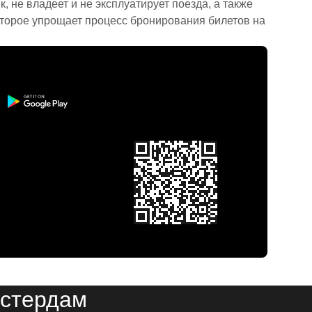
 не владеет и не эксплуатирует поезда, а также
торое упрощает процесс бронирования билетов на
мстердам