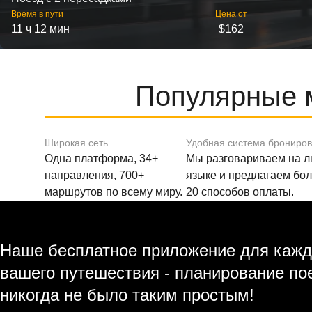
Время в пути
Цена от
11 ч 12 мин
$162
Популярные 
Широкая сеть
Удобная система брониро
Одна платформа, 34+
Мы разговариваем на 
направления, 700+
языке и предлагаем бо
маршрутов по всему миру.
20 способов оплаты.
Наше бесплатное приложение для кажд
вашего путешествия - планирование по
никогда не было таким простым!