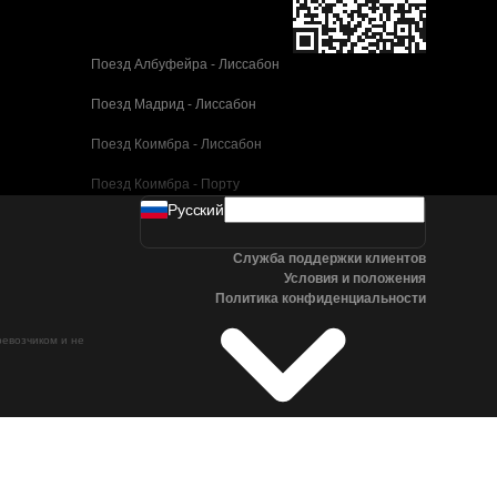
Поезд Албуфейра - Лиссабон
Поезд Мадрид - Лиссабон
Поезд Коимбра - Лиссабон
Поезд Коимбра - Порту
Pусский
Поезд Валенсия - Барселона
Служба поддержки клиентов
Поезд Севилья - Барселона
Условия и положения
Политика конфиденциальности
Поезд Малага - Барселона
ревозчиком и не
Поезд Малага - Мадрид
Поезд Кордова - Мадрид
Поезд Сан-Себастьян - Мадрид
Поезд Севилья - Малага