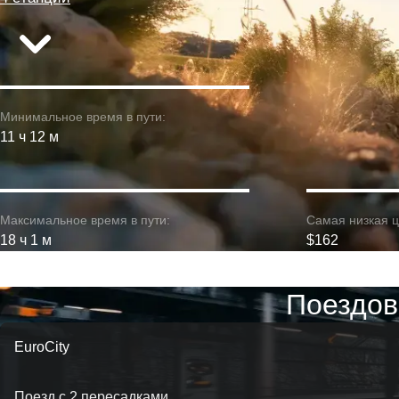
Минимальное время в пути:
11 ч 12 м
Максимальное время в пути:
Самая низкая ц
18 ч 1 м
$162
Поездов
EuroCity
Поезд с 2 пересадками