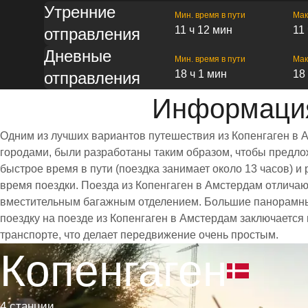
Утренние
Мин. время в пути
Мак
11 ч 12 мин
11
отправления
Дневные
Мин. время в пути
Мак
18 ч 1 мин
18
отправления
Информация
Одним из лучших вариантов путешествия из Копенгаген в 
городами, были разработаны таким образом, чтобы предлож
быстрое время в пути (поездка занимает около 13 часов)
время поездки. Поезда из Копенгаген в Амстердам отлича
вместительным багажным отделением. Большие панорамны
поездку на поезде из Копенгаген в Амстердам заключается
транспорте, что делает передвижение очень простым.
Копенгаген
4 станции