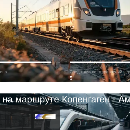
ена:
Средн. кол-во отправлений в д
5
 на маршруте Копенгаген - А