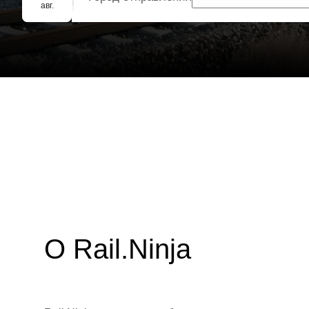
Групповое бронирование
авг.
О Rail.Ninja