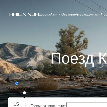
Европа
Азия и Океания
Америка
Ближний Во
Поезд К
В одну сторону
Туда-обратно
15
Город отправления