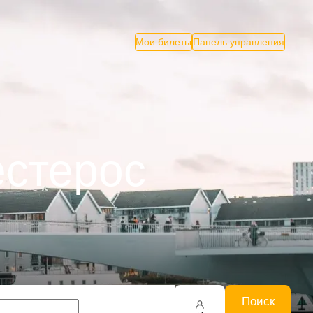
Мои билеты
Панель управления
естерос
Поиск