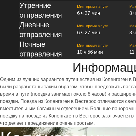
Утренние
Мин. время в пути
Мак
6 ч 27 мин
8 
отправления
Дневные
Мин. время в пути
Мак
6 ч 27 мин
8 
отправления
Ночные
Мин. время в пути
Мак
10 ч 56 мин
11
отправления
Информаци
Одним из лучших вариантов путешествия из Копенгаген в 
были разработаны таким образом, чтобы предложить пассаж
время в пути (поездка занимает около 8 часов) и расшир
поездки. Поезда из Копенгаген в Вестерос отличаются св
вместительным багажным отделением. Большие панорамны
поездку на поезде из Копенгаген в Вестерос заключается в
что делает передвижение очень простым.