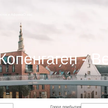
сток и Африка
О нас
Копенгаген - В
Город прибытия