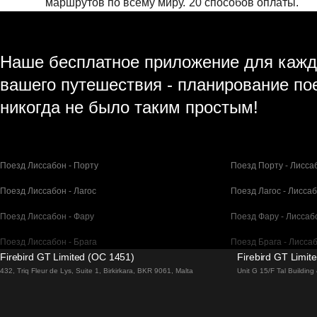
маршрутов по всему миру.
20 способов оплаты.
Наше бесплатное приложение для кажд
вашего путешествия - планирование по
никогда не было таким простым!
Поезд Лиссабон - Порту
Поезд Порту - Лисса
Поезд Лиссабон - Лагос
Поезд Лагос - Лисса
Поезд Лиссабон - Фару
Поезд Фару - Лиссаб
Поезд Лиссабон - Брага
Поезд Брага - Лисса
Firebird GT Limited (OC 1451)
Firebird GT Limit
Поезд Барселона - Мадрид
Поезд Мадрид - Бар
432, Triq Fleur de Lys, Suite 1, Birkirkara, BKR 9061, Malta
Unit G 15/F Tal Buildin
Поезд Барселона - Париж
Поезд Париж - Барс