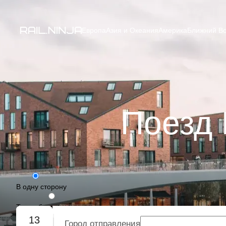
Европа
Азия и Океания
Америка
Ближний Во
Поезд 
В одну сторону
Туда-обратно
13
Город отправления