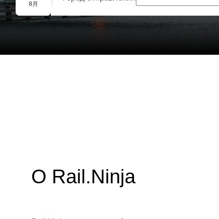
Групповое бронирование
8月
О Rail.Ninja