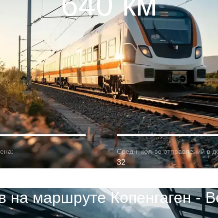
640 км
ена:
Средн. кол-во отправлений в д
32
в на маршруте Копенгаген - В