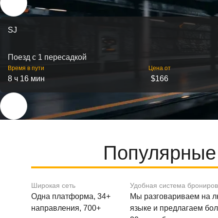
SJ
Поезд с 1 пересадкой
Время в пути
Цена от
8 ч 16 мин
$166
Популярные 
Широкая сеть
Удобная система брониро
Одна платформа, 34+
Мы разговариваем на 
направления, 700+
языке и предлагаем бо