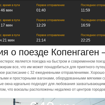
с. время в пути
Первое отправление
Последнее отпра
ч 46 мин
01:40
11:59
с. время в пути
Первое отправление
Последнее отпра
ч 17 мин
12:29
16:59
с. время в пути
Первое отправление
Последнее отпра
 ч 21 мин
21:14
22:25
я о поезде Копенгаген 
Вестерос является поездка на быстром и современном поез
ирам все, что им может понадобиться для приятного путеш
енное расписание с 32 ежедневными отправлениями. Хорошо
етлыми и просторными вагонами, оборудованными мягкими с
е окна идеально подходят для любования захватывающими
 том, что вокзалы расположены недалеко от центров городо