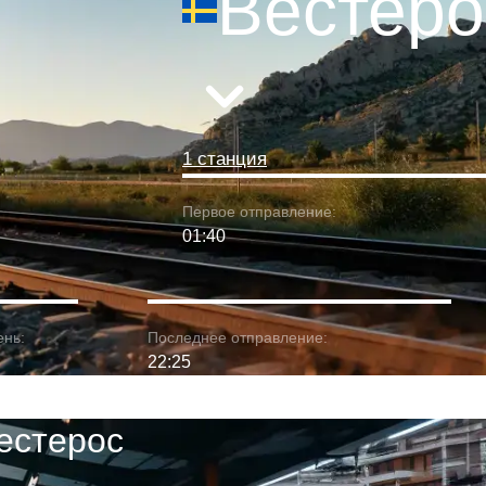
Вестеро
1 станция
Первое отправление:
01:40
ень:
Последнее отправление:
22:25
естерос