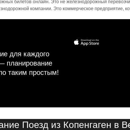
ожных билетов онлайн. Это не железнодорожный перевозчик,
знодорожной компании. Это коммерческое предприятие, ко
ие для каждого
 — планирование
ло таким простым!
ание Поезд из Копенгаген в В