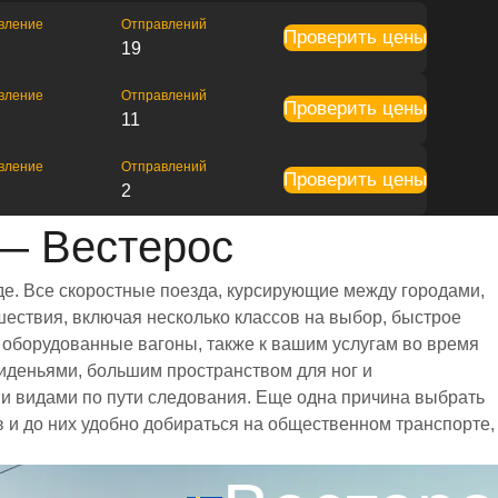
вление
Отправлений
Проверить цены
19
вление
Отправлений
Проверить цены
11
вление
Отправлений
Проверить цены
2
— Вестерос
де. Все скоростные поезда, курсирующие между городами,
ествия, включая несколько классов на выбор, быстрое
 оборудованные вагоны, также к вашим услугам во время
иденьями, большим пространством для ног и
 видами по пути следования. Еще одна причина выбрать
в и до них удобно добираться на общественном транспорте,