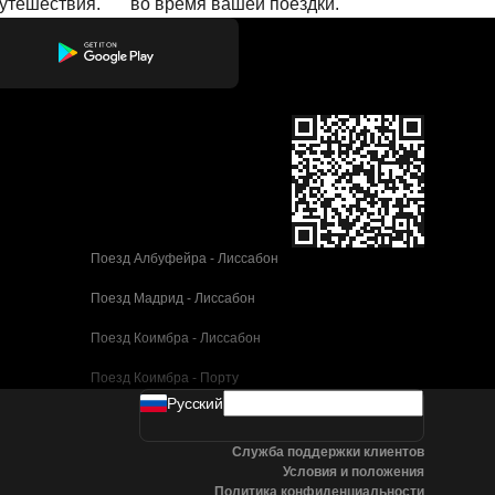
путешествия.
во время вашей поездки.
Поезд Албуфейра - Лиссабон
Поезд Мадрид - Лиссабон
Поезд Коимбра - Лиссабон
Поезд Коимбра - Порту
Pусский
Поезд Валенсия - Барселона
Служба поддержки клиентов
Поезд Севилья - Барселона
Условия и положения
Политика конфиденциальности