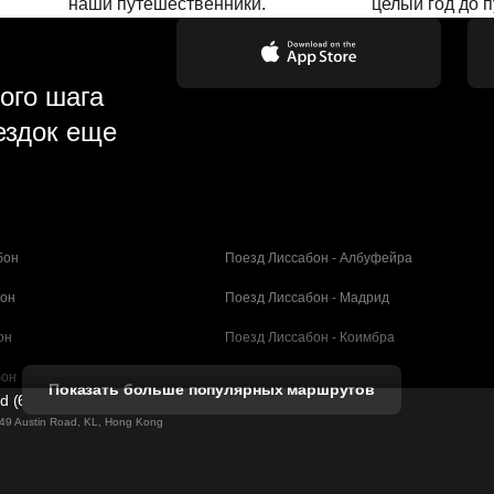
наши путешественники.
целый год до 
ого шага
ездок еще
бон
Поезд Лиссабон - Албуфейра
бон
Поезд Лиссабон - Мадрид
он
Поезд Лиссабон - Коимбра
бон
Поезд Порту - Коимбра
Показать больше популярных маршрутов
ed (61211989)
селона
Поезд Барселона - Валенсия
g 49 Austin Road, KL, Hong Kong
елона
Поезд Барселона - Севилья