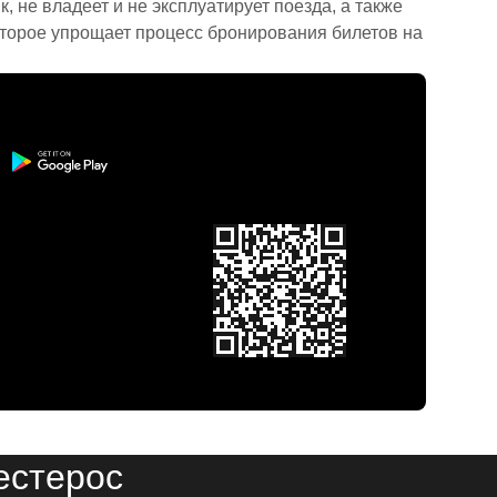
 не владеет и не эксплуатирует поезда, а также
торое упрощает процесс бронирования билетов на
естерос