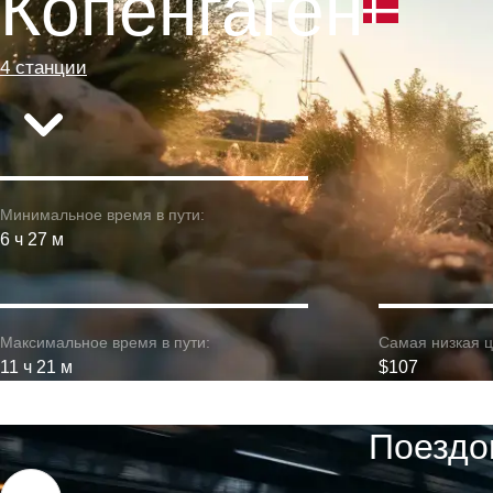
Копенгаген
4 станции
Минимальное время в пути:
6 ч 27 м
Максимальное время в пути:
Самая низкая ц
11 ч 21 м
$107
Поездо