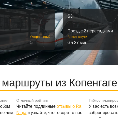
SJ
Поезд с 2 пересадками
Отправлений
Время в пути
5
6 ч 27 мин
маршруты из Копенгаге
вания
Отличный рейтинг
Гибкое планиро
любом
Читайте подлинные
отзывы о Rail
У вас есть во
лее чем
Ninja
и узнайте, что говорят о нас
забронировать