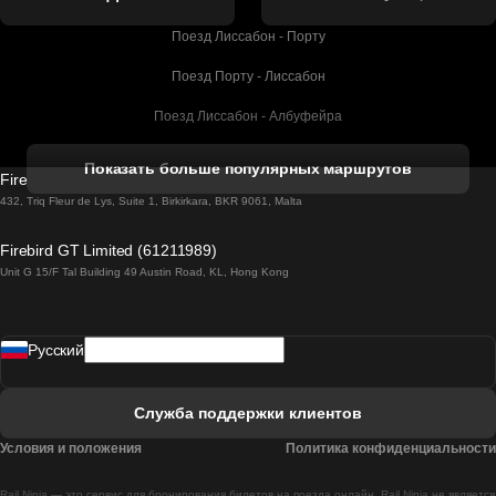
Поезд Лиссабон - Порту
Поезд Порту - Лиссабон
Поезд Лиссабон - Албуфейра
Поезд Албуфейра - Лиссабон
Показать больше популярных маршрутов
Firebird GT Limited (OC 1451)
Поезд Лиссабон - Лагос
432, Triq Fleur de Lys, Suite 1, Birkirkara, BKR 9061, Malta
Поезд Лагос - Лиссабон
Firebird GT Limited (61211989)
Unit G 15/F Tal Building 49 Austin Road, KL, Hong Kong
Поезд Лиссабон - Мадрид
Поезд Мадрид - Лиссабон
Pусский
Поезд Лиссабон - Фару
Поезд Фару - Лиссабон
Служба поддержки клиентов
Поезд Лиссабон - Коимбра
Условия и положения
Политика конфиденциальности
Поезд Коимбра - Лиссабон
Rail Ninja — это сервис для бронирования билетов на поезда онлайн. Rail Ninja не является