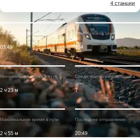
4 станции
Первое отправление:
Самая низкая цена:
03:49
$54
Минимальное время в пути:
Средн. кол-во отправлений в
день:
2 ч 23 м
7
Максимальное время в пути:
Последнее отправление:
2 ч 55 м
20:49