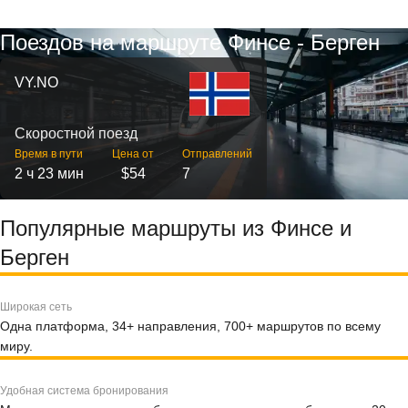
Поездов на маршруте Финсе - Берген
VY.NO
Скоростной поезд
Время в пути
Цена от
Отправлений
2 ч 23 мин
$54
7
Популярные маршруты из Финсе и
Берген
Широкая сеть
Одна платформа, 34+ направления, 700+ маршрутов по всему
миру.
Удобная система бронирования