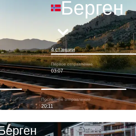
Берген
4 станции
Первое отправление:
03:07
ень:
Последнее отправление:
20:11
Берген