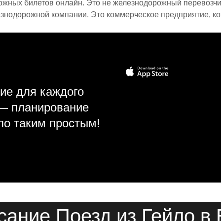
ожных билетов онлайн. Это не железнодорожный перевозчик,
знодорожной компании. Это коммерческое предприятие, ко
ие для каждого
 — планирование
ло таким простым!
сание Поезд из Гейло в 