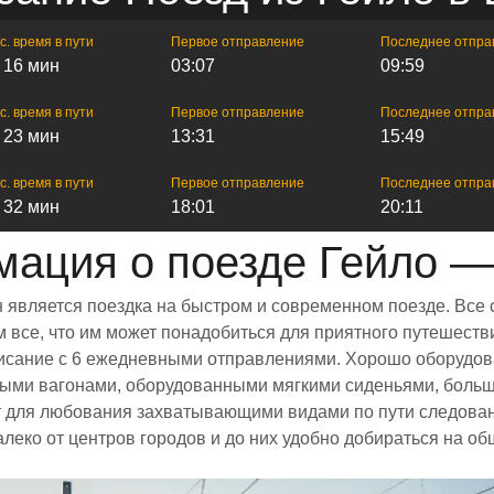
с. время в пути
Первое отправление
Последнее отпра
ч 16 мин
03:07
09:59
с. время в пути
Первое отправление
Последнее отпра
ч 23 мин
13:31
15:49
с. время в пути
Первое отправление
Последнее отпра
ч 32 мин
18:01
20:11
ация о поезде Гейло —
н является поездка на быстром и современном поезде. Все
все, что им может понадобиться для приятного путешестви
списание с 6 ежедневными отправлениями. Хорошо оборудов
рными вагонами, оборудованными мягкими сиденьями, боль
 для любования захватывающими видами по пути следовани
алеко от центров городов и до них удобно добираться на о