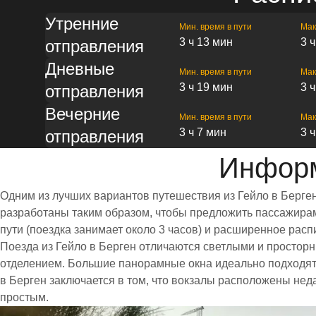
Утренние
Мин. время в пути
Мак
3 ч 13 мин
3 
отправления
Дневные
Мин. время в пути
Мак
3 ч 19 мин
3 
отправления
Вечерние
Мин. время в пути
Мак
3 ч 7 мин
3 
отправления
Информ
Одним из лучших вариантов путешествия из Гейло в Берге
разработаны таким образом, чтобы предложить пассажирам 
пути (поездка занимает около 3 часов) и расширенное ра
Поезда из Гейло в Берген отличаются светлыми и просто
отделением. Большие панорамные окна идеально подходят
в Берген заключается в том, что вокзалы расположены нед
простым.