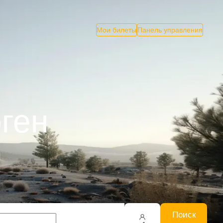
Мои билеты
Панель управления
рген
Поиск