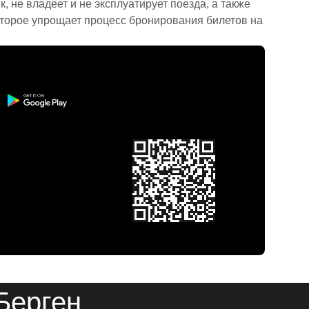
 не владеет и не эксплуатирует поезда, а также
торое упрощает процесс бронирования билетов на
Берген