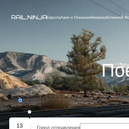
Европа
Азия и Океания
Америка
Ближний Во
Пое
В одну сторону
Туда-обратно
13
Город отправления