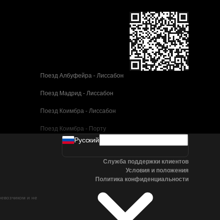
Поезд Албуфейра - Лиссабон
Поезд Мадрид - Лиссабон
Поезд Коимбра - Лиссабон
Поезд Коимбра - Порту
Pусский
Поезд Валенсия - Барселона
Служба поддержки клиентов
Поезд Севилья - Барселона
Условия и положения
Политика конфиденциальности
Поезд Малага - Барселона
ревозчиком и не
Поезд Малага - Мадрид
Поезд Кордова - Мадрид