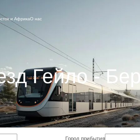
сток и Африка
О нас
зд Гейло - Бе
Город прибытия