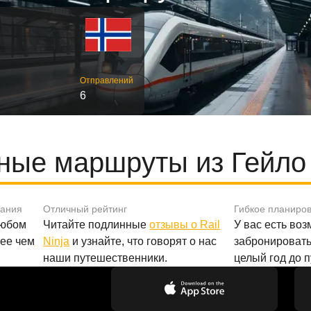
Отправлений
6
ные маршруты из Гейло 
вания
Отличный рейтинг
Гибкое планиро
любом
Читайте подлинные
отзывы о Rail
У вас есть во
лее чем
Ninja
и узнайте, что говорят о нас
забронировать
наши путешественники.
целый год до 