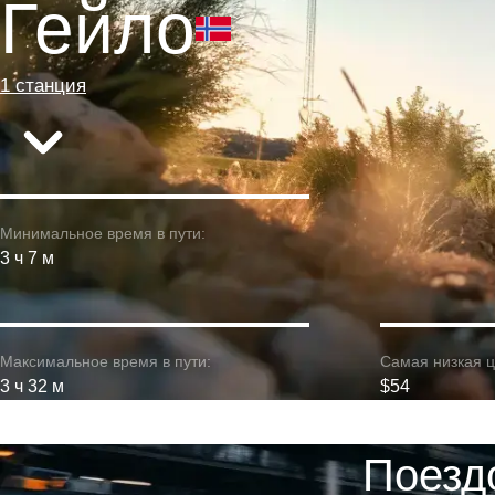
Гейло
1 станция
Минимальное время в пути:
3 ч 7 м
Максимальное время в пути:
Самая низкая ц
3 ч 32 м
$54
Поезд