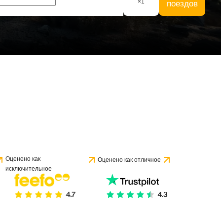
×
1
поездов
е 1 отзыва
Оценено как
Оценено как отличное
исключительное