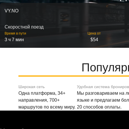
VY.NO
Скоростной поезд
Время в пути
Цена от
3 ч 7 мин
$54
Популяр
Широкая сеть
Удобная система брониро
Одна платформа, 34+
Мы разговариваем на 
направления, 700+
языке и предлагаем бо
маршрутов по всему миру.
20 способов оплаты.