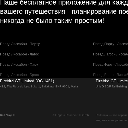
Наше бесплатное приложение для кажд
вашего путешествия - планирование по
никогда не было таким простым!
Поезд Лиссабон - Порту
Поезд Порту - Лисса
Поезд Лиссабон - Лагос
Поезд Лагос - Лисса
Поезд Лиссабон - Фару
Поезд Фару - Лиссаб
Поезд Лиссабон - Брага
Поезд Брага - Лисса
Firebird GT Limited (OC 1451)
Firebird GT Limit
Поезд Барселона - Мадрид
Поезд Мадрид - Бар
432, Triq Fleur de Lys, Suite 1, Birkirkara, BKR 9061, Malta
Unit G 15/F Tal Buildin
Поезд Барселона - Париж
Поезд Париж - Барс
Поезд Барселона - Сан-Себастьян
Поезд Сан-Себастья
Rail Ninja ®
All Rights Reserved © 2026
Rail Ninja — это серв
Поезд Мадрид - Севилья
Поезд Севилья - Ма
владеет и не управляе
Поезд Мадрид - Валенсия
Поезд Валенсия - М