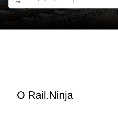
Групповое бронирование
авг.
О Rail.Ninja