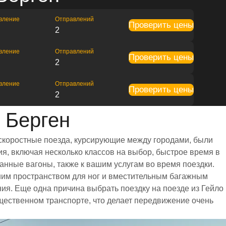
вление
Отправлений
Проверить цены
2
вление
Отправлений
Проверить цены
2
вление
Отправлений
Проверить цены
2
 Берген
 скоростные поезда, курсирующие между городами, были
я, включая несколько классов на выбор, быстрое время в
анные вагоны, также к вашим услугам во время поездки.
шим пространством для ног и вместительным багажным
я. Еще одна причина выбрать поездку на поезде из Гейло
бщественном транспорте, что делает передвижение очень