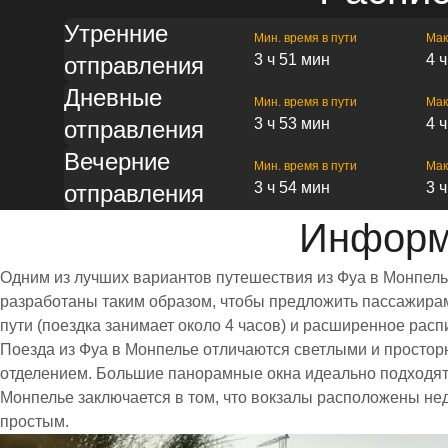
Утренние
Мин. время в пути
Мак
3 ч 51 мин
4 
отправления
Дневные
Мин. время в пути
Мак
3 ч 53 мин
4 
отправления
Вечерние
Мин. время в пути
Мак
3 ч 54 мин
3 
отправления
Информ
Одним из лучших вариантов путешествия из Фуа в Монпель
разработаны таким образом, чтобы предложить пассажирам 
пути (поездка занимает около 4 часов) и расширенное ра
Поезда из Фуа в Монпелье отличаются светлыми и просто
отделением. Большие панорамные окна идеально подходят
Монпелье заключается в том, что вокзалы расположены нед
простым.