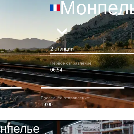
Монпел
2 станции
Первое отправление:
06:54
ень:
Последнее отправление:
19:00
онпелье