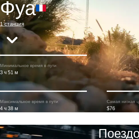
Фуа
1 станция
Минимальное время в пути:
3 ч 51 м
Максимальное время в пути:
Самая низкая ц
4 ч 38 м
$76
Поездо