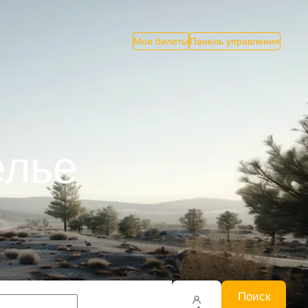
Мои билеты
Панель управления
елье
Поиск