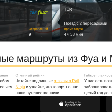
TER
Поезд с 2 пересадками
Отправлений
Время в пути
9
4 ч 38 мин
ые маршруты из Фуа и
вания
Отличный рейтинг
Гибкое планиро
любом
Читайте подлинные
отзывы о Rail
У вас есть во
лее чем
Ninja
и узнайте, что говорят о нас
забронировать
наши путешественники.
целый год до 