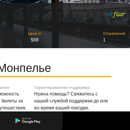
Цена от
Отправлений
$98
1
 Монпелье
вание
Гарантированная поддержка
зможность
Нужна помощь? Свяжитесь с
 билеты за
нашей службой поддержки до или
путешествия.
во время вашей поездки.