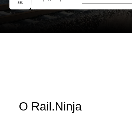
Групповое бронирование
авг.
О Rail.Ninja