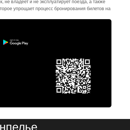
 не владеет и не эксплуатирует поезда, а также
торое упрощает процесс бронирования билетов на
онпелье