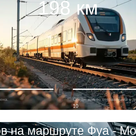
198 км
ена:
Средн. кол-во отправлений в д
10
в на маршруте Фуа - М