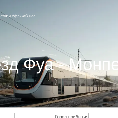
сток и Африка
О нас
зд Фуа - Монп
Город прибытия