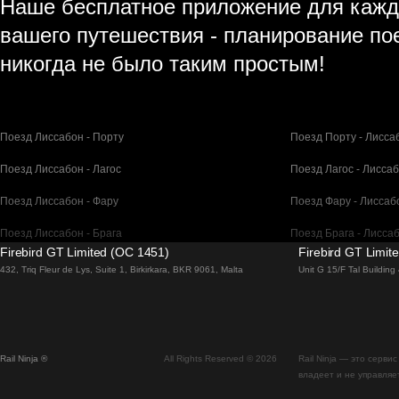
Наше бесплатное приложение для кажд
вашего путешествия - планирование по
никогда не было таким простым!
Поезд Лиссабон - Порту
Поезд Порту - Лисса
Поезд Лиссабон - Лагос
Поезд Лагос - Лисса
Поезд Лиссабон - Фару
Поезд Фару - Лиссаб
Поезд Лиссабон - Брага
Поезд Брага - Лисса
Firebird GT Limited (OC 1451)
Firebird GT Limit
Поезд Барселона - Мадрид
Поезд Мадрид - Бар
432, Triq Fleur de Lys, Suite 1, Birkirkara, BKR 9061, Malta
Unit G 15/F Tal Buildin
Поезд Барселона - Париж
Поезд Париж - Барс
Поезд Барселона - Сан-Себастьян
Поезд Сан-Себастья
Rail Ninja ®
All Rights Reserved © 2026
Rail Ninja — это серв
Поезд Мадрид - Севилья
Поезд Севилья - Ма
владеет и не управляе
Поезд Мадрид - Валенсия
Поезд Валенсия - М