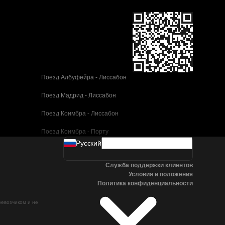
Поезд Албуфейра - Лиссабон
Поезд Мадрид - Лиссабон
Поезд Коимбра - Лиссабон
Поезд Коимбра - Порту
Pусский
Поезд Валенсия - Барселона
Служба поддержки клиентов
Поезд Севилья - Барселона
Условия и положения
Политика конфиденциальности
Поезд Малага - Барселона
ревозчиком и не
Поезд Малага - Мадрид
Поезд Кордова - Мадрид