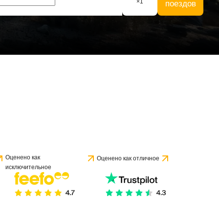
×
1
поездов
Оценено как
Оценено как отличное
исключительное