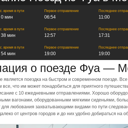
с. время в пути
Первое отправление
Последнее отпра
ч 0 мин
06:54
11:00
с. время в пути
Первое отправление
Последнее отпра
ч 38 мин
12:57
17:31
с. время в пути
Первое отправление
Последнее отпра
ч 54 мин
19:00
19:00
ация о поезде Фуа — М
е является поездка на быстром и современном поезде. Вс
все, что им может понадобиться для приятного путешестви
списание с 10 ежедневными отправлениями. Хорошо оборудо
рными вагонами, оборудованными мягкими сиденьями, боль
 для любования захватывающими видами по пути следовани
алеко от центров городов и до них удобно добираться на 