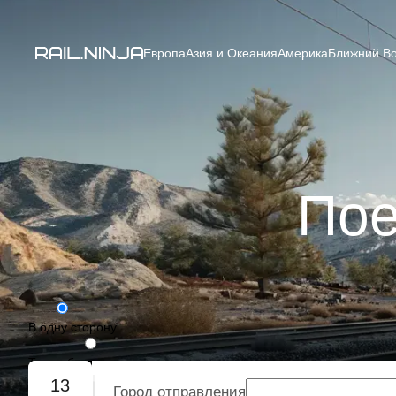
Европа
Азия и Океания
Америка
Ближний Во
Пое
В одну сторону
Туда-обратно
13
Город отправления