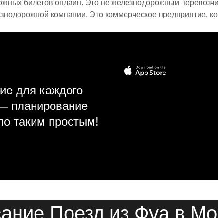
ожных билетов онлайн. Это не железнодорожный перевозчик,
знодорожной компании. Это коммерческое предприятие, ко
ие для каждого
 — планирование
ло таким простым!
ание Поезд из Фуа в М