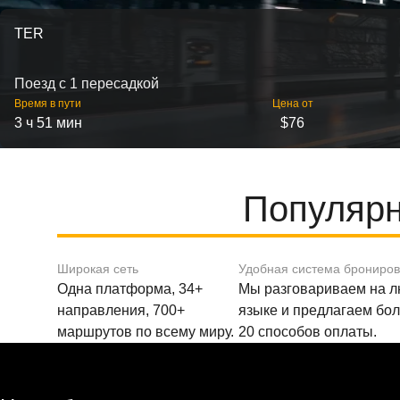
TER
Поезд с 1 пересадкой
Время в пути
Цена от
3 ч 51 мин
$76
Популярн
Широкая сеть
Удобная система брониро
Одна платформа, 34+
Мы разговариваем на 
направления, 700+
языке и предлагаем бо
маршрутов по всему миру.
20 способов оплаты.