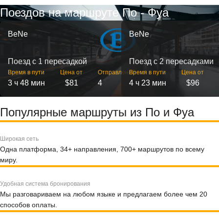
Поездов на маршруте По - Фуа
BeNe
BeNe
Поезд с 1 пересадкой
Поезд с 2 пересадками
Время в пути
Цена от
Отправлений
Время в пути
Цена от
3 ч 48 мин
$81
4
4 ч 23 мин
$96
Популярные маршруты из По и Фуа
Широкая сеть
Одна платформа, 34+ направления, 700+ маршрутов по всему
миру.
Удобная система бронирования
Мы разговариваем на любом языке и предлагаем более чем 20
способов оплаты.