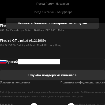
Поезд Порту - Лиссабон
Поезд Лиссабон - Албуфейра
Поезд Албуфейра - Лиссабон
Показать больше популярных маршрутов
Firebird GT Limited (OC 1451)
Поезд Лиссабон - Лагос
432, Triq Fleur de Lys, Suite 1, Birkirkara, BKR 9061, Malta
Поезд Лагос - Лиссабон
Firebird GT Limited (61211989)
Unit G 15/F Tal Building 49 Austin Road, KL, Hong Kong
Поезд Лиссабон - Мадрид
Поезд Мадрид - Лиссабон
Pусский
Поезд Лиссабон - Фару
Поезд Фару - Лиссабон
Служба поддержки клиентов
Поезд Лиссабон - Коимбра
Условия и положения
Политика конфиденциальности
Поезд Коимбра - Лиссабон
Rail Ninja — это сервис для бронирования билетов на поезда онлайн. Rail Ninja не является
Поезд Лиссабон - Брага
железнодорожным перевозчиком и не владеет и не управляет поездами.
Rail Ninja ®
All Rights Reserved © 2026