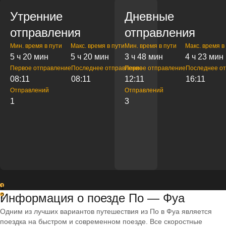
Утренние
Дневные
отправления
отправления
Мин. время в пути
Макс. время в пути
Мин. время в пути
Макс. время в
5 ч 20 мин
5 ч 20 мин
3 ч 48 мин
4 ч 23 мин
Первое отправление
Последнее отправление
Первое отправление
Последнее о
08:11
08:11
12:11
16:11
Отправлений
Отправлений
1
3
1
Информация о поезде По — Фуа
2
Одним из лучших вариантов путешествия из По в Фуа является
поездка на быстром и современном поезде. Все скоростные