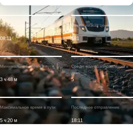
Первое отправление:
Самая низкая цена:
08:11
$81
Минимальное время в пути:
Средн. кол-во отправлений в
день:
3 ч 48 м
5
Максимальное время в пути:
Последнее отправление:
5 ч 20 м
18:11