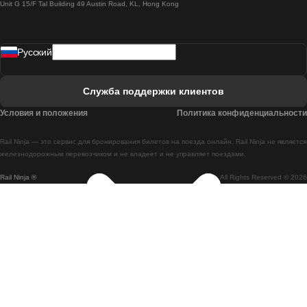
Unit G 15/F Tal Building 49 Austin Road, KL, Hong Kong
Поезд Лиссабон - Мадрид
Поезд Мадрид - Лиссабон
Pусский
Поезд Лиссабон - Фару
Поезд Фару - Лиссабон
Служба поддержки клиентов
Поезд Лиссабон - Коимбра
Условия и положения
Политика конфиденциальности
Поезд Коимбра - Лиссабон
Rail Ninja — это сервис для бронирования билетов на поезда онлайн. Rail Ninja не является
Поезд Лиссабон - Брага
железнодорожным перевозчиком и не владеет и не управляет поездами.
Rail Ninja ®
All Rights Reserved © 2026
Поезд Брага - Лиссабон
Поезд Порту - Коимбра
Поезд Коимбра - Порту
Поезд Барселона - Мадрид
Поезд Мадрид - Барселона
Поезд Барселона - Валенсия