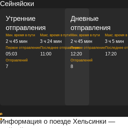
Сейняйоки
Утренние
Дневные
отправления
отправления
Мин. время в пути
Макс. время в пути
Мин. время в пути
Макс. время в
2 ч 45 мин
3 ч 24 мин
2 ч 45 мин
3 ч 5 мин
Первое отправление
Последнее отправление
Первое отправление
Последнее о
05:03
11:00
12:20
17:20
Отправлений
Отправлений
7
8
1
Информация о поезде Хельсинки —
2