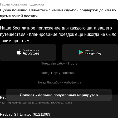
Гарантированная поддержка
Нужна помощь? Свяжитесь с нашей службой поддержки до или во
время вашей поездки.
Наше бесплатное приложение для каждого шага вашего
путешествия - планирование поездок еще никогда не было
таким простым!
Поезд Лиссабон - Порту
Поезд Порту - Лиссабон
Поезд Лиссабон - Албуфейра
Поезд Албуфейра - Лиссабон
Показать больше популярных маршрутов
Firebird GT Limited (OC 1451)
Поезд Лиссабон - Лагос
432, Triq Fleur de Lys, Suite 1, Birkirkara, BKR 9061, Malta
Поезд Лагос - Лиссабон
Firebird GT Limited (61211989)