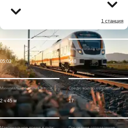
1 станция
Первое отправление:
Самая низкая цена:
05:03
$48
Минимальное время в пути:
Средн. кол-во отправлений в
день:
2 ч 45 м
17
Максимальное время в пути:
Последнее отправление: