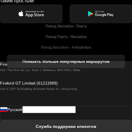
таким простым!
Поезд Лиссабон - Порту
Поезд Порту - Лиссабон
Поезд Лиссабон - Албуфейра
Поезд Албуфейра - Лиссабон
Показать больше популярных маршрутов
Firebird GT Limited (OC 1451)
Поезд Лиссабон - Лагос
432, Triq Fleur de Lys, Suite 1, Birkirkara, BKR 9061, Malta
Поезд Лагос - Лиссабон
Firebird GT Limited (61211989)
Unit G 15/F Tal Building 49 Austin Road, KL, Hong Kong
Поезд Лиссабон - Мадрид
Поезд Мадрид - Лиссабон
Pусский
Поезд Лиссабон - Фару
Поезд Фару - Лиссабон
Служба поддержки клиентов