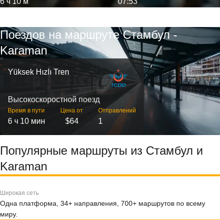
6 ч 10 м
07:53
Поездов на маршруте Стамбул -
Karaman
Yüksek Hızlı Tren
Высокоскоростной поезд
Время в пути
Цена от
Отправлений
6 ч 10 мин
$64
1
Популярные маршруты из Стамбул и
Karaman
Широкая сеть
Одна платформа, 34+ направления, 700+ маршрутов по всему
миру.