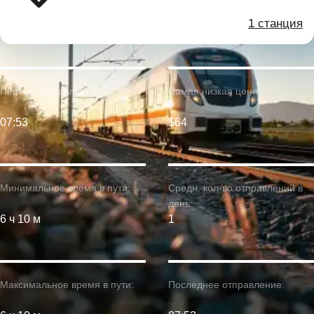
1 станция
Первое отправление:
Самая низкая цена:
07:53
$64
Минимальное время в пути:
Средн. кол-во отправлений в
день:
6 ч 10 м
1
Максимальное время в пути:
Последнее отправление: