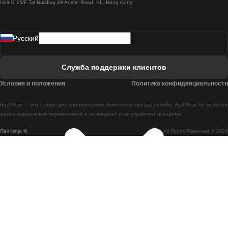
Unit G 15/F Tal Building 49 Austin Road, KL, Hong Kong
Поезд Лиссабон - Мадрид
Поезд Мадрид - Лиссабон
Pусский
Поезд Лиссабон - Фару
Поезд Фару - Лиссабон
Служба поддержки клиентов
Поезд Лиссабон - Коимбра
Условия и положения
Политика конфиденциальности
Поезд Коимбра - Лиссабон
Rail Ninja — это сервис для бронирования билетов на поезда онлайн. Rail Ninja не является
Поезд Лиссабон - Брага
железнодорожным перевозчиком и не владеет и не управляет поездами.
Rail Ninja ®
All Rights Reserved © 2026
Поезд Брага - Лиссабон
Поезд Порту - Коимбра
Поезд Коимбра - Порту
Поезд Барселона - Мадрид
Поезд Мадрид - Барселона
Поезд Барселона - Валенсия