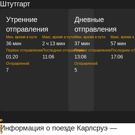
Штутгарт
Утренние
Дневные
отправления
отправления
Мин. время в пути
Макс. время в пути
Мин. время в пути
Макс. время в
36 мин
2 ч 13 мин
37 мин
57 мин
Первое отправление
Последнее отправление
Первое отправление
Последнее о
01:20
11:06
13:06
17:06
Отправлений
Отправлений
7
5
1
Информация о поезде Карлсруэ —
2
3