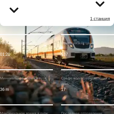
1 станция
Первое отправление:
Самая низкая цена:
01:20
$37
Минимальное время в пути:
Средн. кол-во отправлений в
день:
36 m
17
Максимальное время в пути:
Последнее отправление: