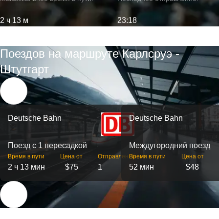
2 ч 13 м
23:18
Поездов на маршруте Карлсруэ -
Штутгарт
Deutsche Bahn
Deutsche Bahn
Поезд с 1 пересадкой
Междугородний поезд
Время в пути
Цена от
Отправлений
Время в пути
Цена от
2 ч 13 мин
$75
1
52 мин
$48