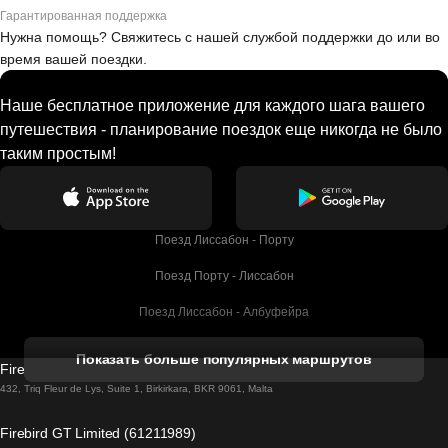
Гарантированная поддержка
Нужна помощь? Свяжитесь с нашей службой поддержки до или во
время вашей поездки.
Наше бесплатное приложение для каждого шага вашего
путешествия - планирование поездок еще никогда не было
таким простым!
Поезд Лиссабон - Порту
Поезд Порту - Лиссабон
Поезд Лиссабон - Албуфейра
Поезд Албуфейра - Лиссабон
Показать больше популярных маршрутов
Firebird GT Limited (OC 1451)
Поезд Лиссабон - Лагос
432, Triq Fleur de Lys, Suite 1, Birkirkara, BKR 9061, Malta
Поезд Лагос - Лиссабон
Firebird GT Limited (61211989)