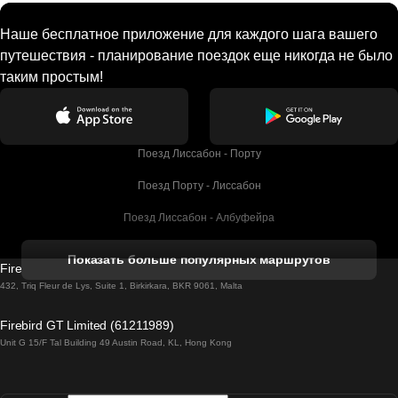
Наше бесплатное приложение для каждого шага вашего
путешествия - планирование поездок еще никогда не было
таким простым!
Поезд Лиссабон - Порту
Поезд Порту - Лиссабон
Поезд Лиссабон - Албуфейра
Поезд Албуфейра - Лиссабон
Показать больше популярных маршрутов
Firebird GT Limited (OC 1451)
Поезд Лиссабон - Лагос
432, Triq Fleur de Lys, Suite 1, Birkirkara, BKR 9061, Malta
Поезд Лагос - Лиссабон
Firebird GT Limited (61211989)
Unit G 15/F Tal Building 49 Austin Road, KL, Hong Kong
Поезд Лиссабон - Мадрид
Поезд Мадрид - Лиссабон