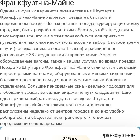
Франкфурт-на-Майне
Одним из лучших вариантов путешествия из Штутгарт в
Франкфурт-на-Майне является поездка на быстром и
современном поезде. Все скоростные поезда, курсирующие между
городами, были разработаны таким образом, чтобы предложить
пассажирам все, что им может понадобиться для приятного
путешествия, включая несколько классов на выбор, быстрое время
в пути (поездка занимает около 1 часов) и расширенное
расписание с 36 ежедневными отправлениями. Хорошо
оборудованные вагоны, также к вашим услугам во время поездки.
Поезда из Штутгарт в Франкфурт-на-Майне отличаются светлыми
и просторными вагонами, оборудованными мягкими сиденьями,
большим пространством для ног и вместительным багажным
отделением. Большие панорамные окна идеально подходят для
любования захватывающими видами по пути следования. Еще
одна причина выбрать поездку на поезде из Штутгарт в
Франкфурт-на-Майне заключается в том, что вокзалы
расположены недалеко от центров городов и до них удобно
добираться на общественном транспорте, что делает
передвижение очень простым.
Франкфурт-на-
Штутгарт
215 км