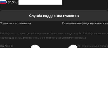
Pусский
Поезд Лиссабон - Фару
Поезд Фару - Лиссабон
Служба поддержки клиентов
Поезд Лиссабон - Коимбра
Условия и положения
Политика конфиденциальности
Поезд Коимбра - Лиссабон
Rail Ninja — это сервис для бронирования билетов на поезда онлайн. Rail Ninja не является
Поезд Лиссабон - Брага
железнодорожным перевозчиком и не владеет и не управляет поездами.
Rail Ninja ®
All Rights Reserved © 2026
Поезд Брага - Лиссабон
Поезд Порту - Коимбра
Поезд Коимбра - Порту
Поезд Барселона - Мадрид
Поезд Мадрид - Барселона
Поезд Барселона - Валенсия
Поезд Валенсия - Барселона
Поезд Барселона - Париж