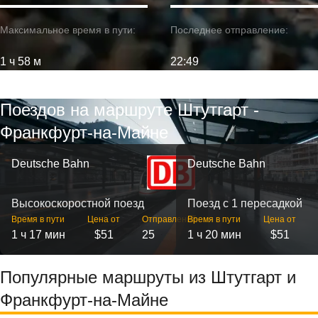
Максимальное время в пути:
Последнее отправление:
1 ч 58 м
22:49
Поездов на маршруте Штутгарт -
Франкфурт-на-Майне
Deutsche Bahn
Deutsche Bahn
Высокоскоростной поезд
Поезд с 1 пересадкой
Время в пути
Цена от
Отправлений
Время в пути
Цена от
1 ч 17 мин
$51
25
1 ч 20 мин
$51
Популярные маршруты из Штутгарт и
Франкфурт-на-Майне