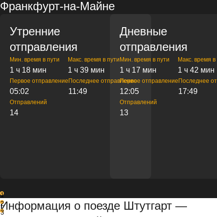
Франкфурт-на-Майне
Утренние
Дневные
отправления
отправления
Мин. время в пути
Макс. время в пути
Мин. время в пути
Макс. время в
1 ч 18 мин
1 ч 39 мин
1 ч 17 мин
1 ч 42 мин
Первое отправление
Последнее отправление
Первое отправление
Последнее о
05:02
11:49
12:05
17:49
Отправлений
Отправлений
14
13
1
Информация о поезде Штутгарт —
2
3