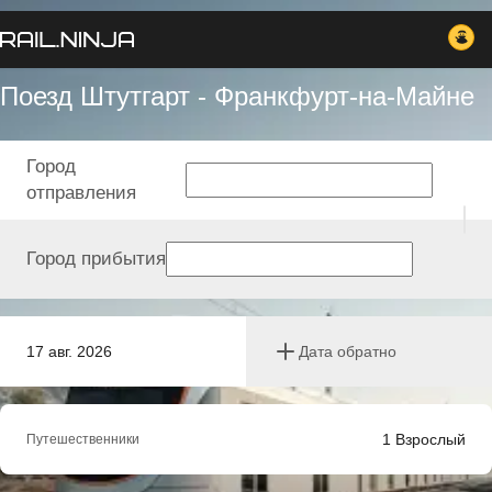
Поезд Штутгарт - Франкфурт-на-Майне
Город
отправления
Город прибытия
17 авг. 2026
Дата обратно
1
Взрослый
Путешественники