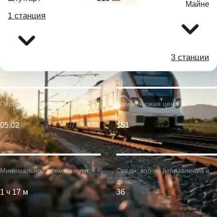
Майне
1 станция
3 станции
Первое отправление:
Самая низкая цена:
05:02
$51
Минимальное время в пути:
Средн. кол-во отправлений в
день:
1 ч 17 м
36