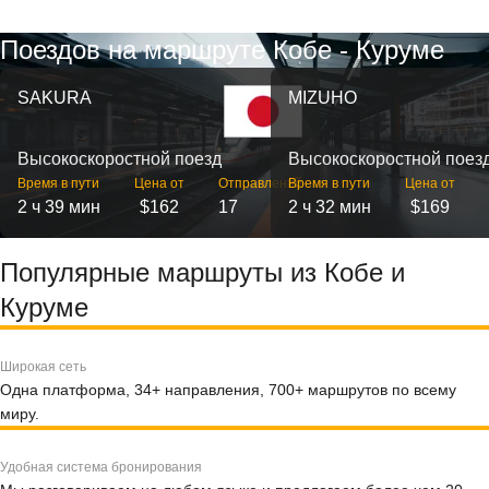
Поездов на маршруте Кобе - Куруме
SAKURA
MIZUHO
Высокоскоростной поезд
Высокоскоростной поез
Время в пути
Цена от
Отправлений
Время в пути
Цена от
2 ч 39 мин
$162
17
2 ч 32 мин
$169
Популярные маршруты из Кобе и
Куруме
Широкая сеть
Одна платформа, 34+ направления, 700+ маршрутов по всему
миру.
Удобная система бронирования