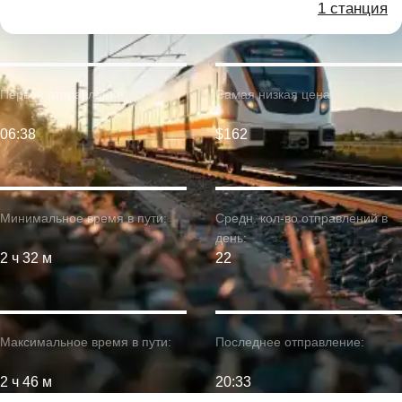
1 станция
Первое отправление:
Самая низкая цена:
06:38
$162
Минимальное время в пути:
Средн. кол-во отправлений в
день:
2 ч 32 м
22
Максимальное время в пути:
Последнее отправление:
2 ч 46 м
20:33