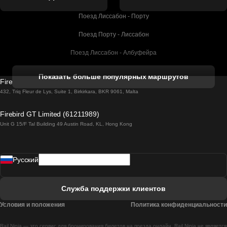
Поезд Лиссабон - Порту
Поезд Порту - Лиссабон
Поезд Лиссабон - Албуфейра
Поезд Албуфейра - Лиссабон
Показать больше популярных маршрутов
Firebird GT Limited (OC 1451)
Поезд Лиссабон - Лагос
432, Triq Fleur de Lys, Suite 1, Birkirkara, BKR 9061, Malta
Поезд Лагос - Лиссабон
Firebird GT Limited (61211989)
Unit G 15/F Tal Building 49 Austin Road, KL, Hong Kong
Поезд Лиссабон - Мадрид
Поезд Мадрид - Лиссабон
Pусский
Поезд Лиссабон - Фару
Поезд Фару - Лиссабон
Служба поддержки клиентов
Поезд Лиссабон - Коимбра
Условия и положения
Политика конфиденциальности
Поезд Коимбра - Лиссабон
Rail Ninja — это сервис для бронирования билетов на поезда онлайн. Rail Ninja не является