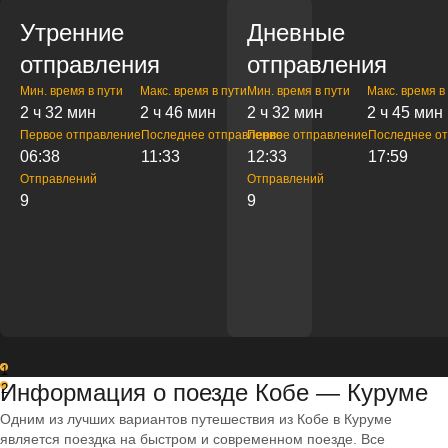
Утренние
Дневные
отправления
отправления
Мин. время в пути
Макс. время в пути
Мин. время в пути
Макс. время в
2 ч 32 мин
2 ч 46 мин
2 ч 32 мин
2 ч 45 мин
Первое отправление
Последнее отправление
Первое отправление
Последнее о
06:38
11:33
12:33
17:59
Отправлений
Отправлений
9
9
1
Информация о поезде Кобе — Куруме
2
Одним из лучших вариантов путешествия из Кобе в Куруме
является поездка на быстром и современном поезде. Все