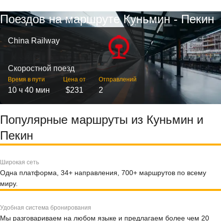
Поездов на маршруте Куньмин - Пекин
China Railway
Скоростной поезд
Время в пути
Цена от
Отправлений
10 ч 40 мин
$231
2
Популярные маршруты из Куньмин и
Пекин
Широкая сеть
Одна платформа, 34+ направления, 700+ маршрутов по всему
миру.
Удобная система бронирования
Мы разговариваем на любом языке и предлагаем более чем 20