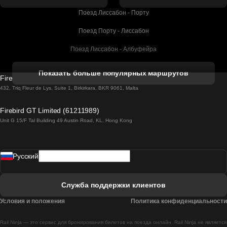
Поезд Лиссабон - Порту
Поезд Порту - Лиссабон
Поезд Лиссабон - Албуфейра
Поезд Албуфейра - Лиссабон
Показать больше популярных маршрутов
Firebird GT Limited (OC 1451)
Поезд Лиссабон - Лагос
432, Triq Fleur de Lys, Suite 1, Birkirkara, BKR 9061, Malta
Поезд Лагос - Лиссабон
Firebird GT Limited (61211989)
Unit G 15/F Tal Building 49 Austin Road, KL, Hong Kong
Поезд Лиссабон - Мадрид
Поезд Мадрид - Лиссабон
Pусский
Поезд Лиссабон - Фару
Поезд Фару - Лиссабон
Служба поддержки клиентов
Поезд Лиссабон - Коимбра
Условия и положения
Политика конфиденциальности
Поезд Коимбра - Лиссабон
Rail Ninja — это сервис для бронирования билетов на поезда онлайн. Rail Ninja не является