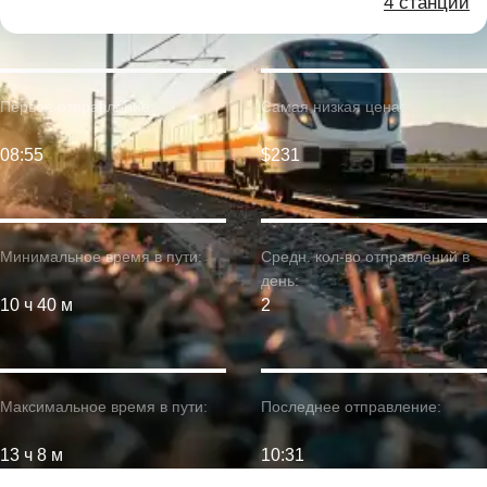
4 станции
Первое отправление:
Самая низкая цена:
08:55
$231
Минимальное время в пути:
Средн. кол-во отправлений в
день:
10 ч 40 м
2
Максимальное время в пути:
Последнее отправление:
13 ч 8 м
10:31