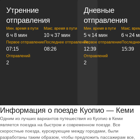
Утренние
Дневные
отправления
отправления
Мин. время в пути
Макс. время в пути
Мин. время в пути
Макс. врем
6 ч 8 мин
10 ч 37 мин
5 ч 14 мин
6 ч 24 
Первое отправление
Последнее отправление
Первое отправление
Последне
07:15
08:26
12:39
15:39
Отправлений
Отправлений
2
2
Информация о поезде Куопио — Кеми
Одним из лучших вариантов путешествия из Куопио в Кеми
является поездка на быстром и современном поезде. Все
скоростные поезда, курсирующие между городами, были
разработаны таким образом, чтобы предложить пассажирам все,