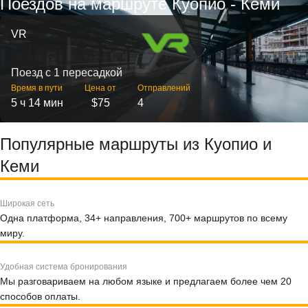
Поездов на маршруте Куопио - Кеми
VR
Поезд с 1 пересадкой
Время в пути
Цена от
Отправлений
5 ч 14 мин
$75
4
Популярные маршруты из Куопио и
Кеми
Широкая сеть
Одна платформа, 34+ направления, 700+ маршрутов по всему
миру.
Удобная система бронирования
Мы разговариваем на любом языке и предлагаем более чем 20
способов оплаты.