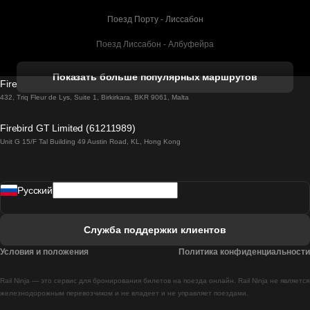
Поезд Порту - Лиссабон
Поезд Лиссабон - Албуфейра
Поезд Албуфейра - Лиссабон
Показать больше популярных маршрутов
Firebird GT Limited (OC 1451)
Поезд Лиссабон - Лагос
432, Triq Fleur de Lys, Suite 1, Birkirkara, BKR 9061, Malta
Поезд Лагос - Лиссабон
Firebird GT Limited (61211989)
Unit G 15/F Tal Building 49 Austin Road, KL, Hong Kong
Поезд Лиссабон - Мадрид
Поезд Мадрид - Лиссабон
Pусский
Поезд Лиссабон - Фару
Поезд Фару - Лиссабон
Служба поддержки клиентов
Поезд Лиссабон - Коимбра
Условия и положения
Политика конфиденциальности
Поезд Коимбра - Лиссабон
Rail Ninja — это сервис для бронирования билетов на поезда онлайн. Rail Ninja не является
Поезд Лиссабон - Брага
железнодорожным перевозчиком и не владеет и не управляет поездами.