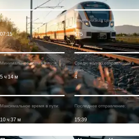
Первое отправление:
Самая низкая цена:
07:15
$75
Минимальное время в пути:
Средн. кол-во отправлений в
день:
5 ч 14 м
4
Максимальное время в пути:
Последнее отправление:
10 ч 37 м
15:39