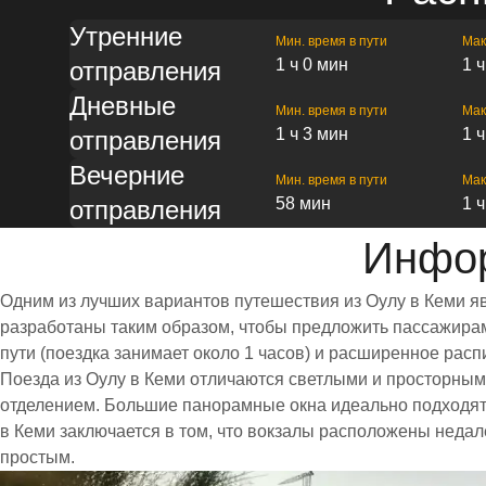
Утренние
Мин. время в пути
Мак
1 ч 0 мин
1 
отправления
Дневные
Мин. время в пути
Мак
1 ч 3 мин
1 
отправления
Вечерние
Мин. время в пути
Мак
58 мин
1 
отправления
Инфор
Одним из лучших вариантов путешествия из Оулу в Кеми я
разработаны таким образом, чтобы предложить пассажирам 
пути (поездка занимает около 1 часов) и расширенное ра
Поезда из Оулу в Кеми отличаются светлыми и просторны
отделением. Большие панорамные окна идеально подходят
в Кеми заключается в том, что вокзалы расположены недал
простым.