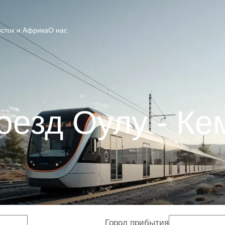
сток и Африка
О нас
оезд Оулу - Ке
Город прибытия