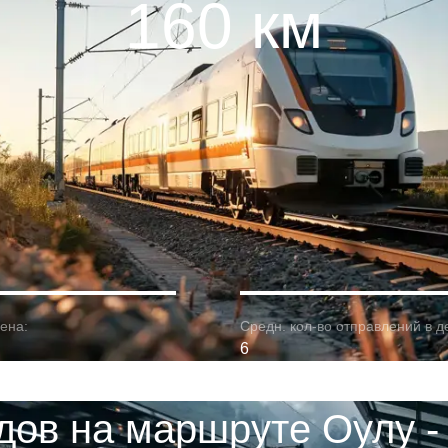
160 км
ена:
Средн. кол-во отправлений в д
6
дов на маршруте Оулу -