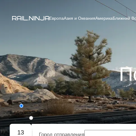
Европа
Азия и Океания
Америка
Ближний Во
П
В одну сторону
Туда-обратно
13
Город отправления