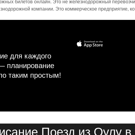
ожных билетов онлайн. Это не железнодорожный перевозчик,
знодорожной компании. Это коммерческое предприятие, ко
ие для каждого
 — планирование
ло таким простым!
исание Поезд из Оулу в