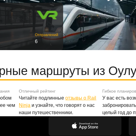
Отправлений
6
рные маршруты из Оулу
вания
Отличный рейтинг
Гибкое планиро
любом
Читайте подлинные
отзывы о Rail
У вас есть во
лее чем
Ninja
и узнайте, что говорят о нас
забронировать
наши путешественники.
целый год до 