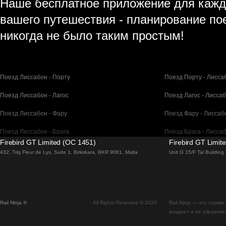
Наше бесплатное приложение для кажд
вашего путешествия - планирование по
никогда не было таким простым!
Поезд Лиссабон - Порту
Поезд Порту - Лисса
Поезд Лиссабон - Лагос
Поезд Лагос - Лисса
Поезд Лиссабон - Фару
Поезд Фару - Лиссаб
Поезд Лиссабон - Брага
Поезд Брага - Лисса
Firebird GT Limited (OC 1451)
Firebird GT Limit
Поезд Барселона - Мадрид
Поезд Мадрид - Бар
432, Triq Fleur de Lys, Suite 1, Birkirkara, BKR 9061, Malta
Unit G 15/F Tal Buildin
Поезд Барселона - Париж
Поезд Париж - Барс
Поезд Барселона - Сан-Себастьян
Поезд Сан-Себастья
Rail Ninja ®
All Rights Reserved © 2026
Rail Ninja — это серв
Поезд Мадрид - Севилья
Поезд Севилья - Ма
владеет и не управляе
Поезд Мадрид - Валенсия
Поезд Валенсия - М