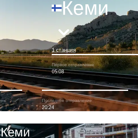
Кеми
1 станция
Первое отправление:
05:08
ень:
Последнее отправление:
20:24
 Кеми