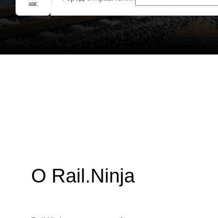
Групповое бронирование
авг.
О Rail.Ninja