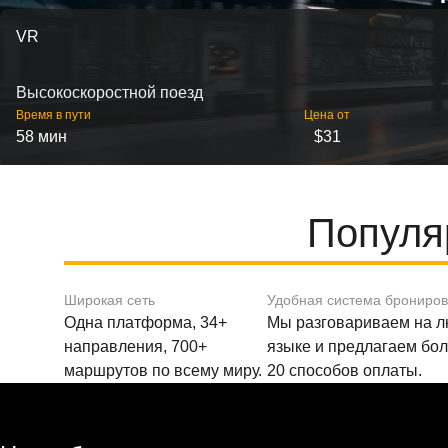
VR
Высокоскоростной поезд
Время в пути
Цена от
58 мин
$31
Популя
Широкая сеть
Удобная система брониро
Одна платформа, 34+
Мы разговариваем на 
направления, 700+
языке и предлагаем бо
маршрутов по всему миру.
20 способов оплаты.