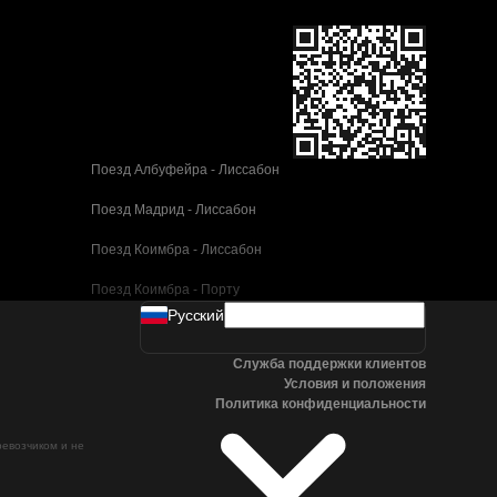
Поезд Албуфейра - Лиссабон
Поезд Мадрид - Лиссабон
Поезд Коимбра - Лиссабон
Поезд Коимбра - Порту
Pусский
Поезд Валенсия - Барселона
Служба поддержки клиентов
Поезд Севилья - Барселона
Условия и положения
Политика конфиденциальности
Поезд Малага - Барселона
ревозчиком и не
Поезд Малага - Мадрид
Поезд Кордова - Мадрид