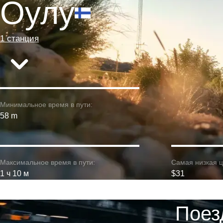
Оулу
1 станция
Минимальное время в пути:
58 m
Максимальное время в пути:
Самая низкая ц
1 ч 10 м
$31
Поез