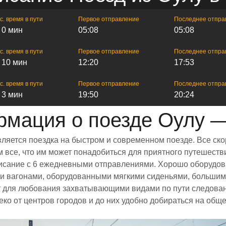
с. время в пути
Первое отправление
Последнее отпра
ч 0 мин
05:08
05:08
с. время в пути
Первое отправление
Последнее отпра
ч 10 мин
12:20
17:53
с. время в пути
Первое отправление
Последнее отпра
ч 3 мин
19:50
20:24
мация о поезде Оулу 
вляется поездка на быстром и современном поезде. Все ск
все, что им может понадобиться для приятного путешестви
списание с 6 ежедневными отправлениями. Хорошо оборудов
ми вагонами, оборудованными мягкими сиденьями, большим
 для любования захватывающими видами по пути следовани
еко от центров городов и до них удобно добираться на общ