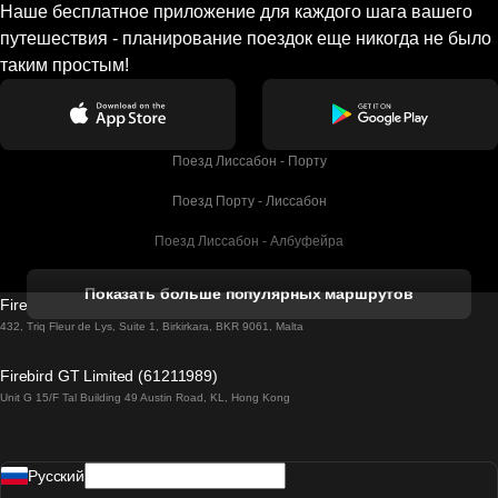
Наше бесплатное приложение для каждого шага вашего
путешествия - планирование поездок еще никогда не было
таким простым!
Поезд Лиссабон - Порту
Поезд Порту - Лиссабон
Поезд Лиссабон - Албуфейра
Поезд Албуфейра - Лиссабон
Показать больше популярных маршрутов
Firebird GT Limited (OC 1451)
Поезд Лиссабон - Лагос
432, Triq Fleur de Lys, Suite 1, Birkirkara, BKR 9061, Malta
Поезд Лагос - Лиссабон
Firebird GT Limited (61211989)
Unit G 15/F Tal Building 49 Austin Road, KL, Hong Kong
Поезд Лиссабон - Мадрид
Поезд Мадрид - Лиссабон
Pусский
Поезд Лиссабон - Фару