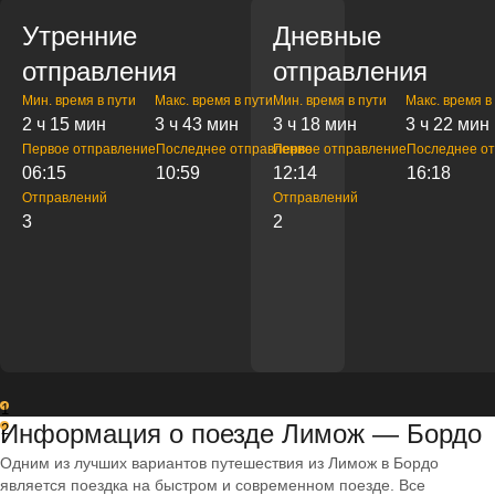
Утренние
Дневные
отправления
отправления
Мин. время в пути
Макс. время в пути
Мин. время в пути
Макс. время в
2 ч 15 мин
3 ч 43 мин
3 ч 18 мин
3 ч 22 мин
Первое отправление
Последнее отправление
Первое отправление
Последнее о
06:15
10:59
12:14
16:18
Отправлений
Отправлений
3
2
1
Информация о поезде Лимож — Бордо
2
Одним из лучших вариантов путешествия из Лимож в Бордо
является поездка на быстром и современном поезде. Все