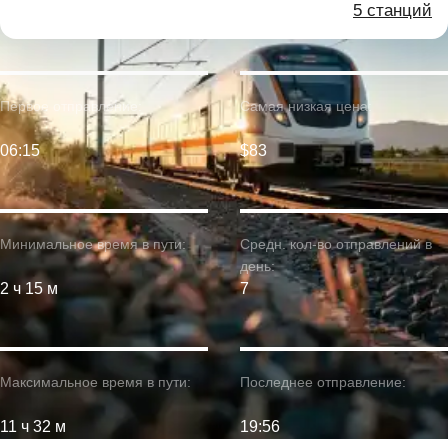
5 станций
Первое отправление:
Самая низкая цена:
06:15
$83
Минимальное время в пути:
Средн. кол-во отправлений в
день:
2 ч 15 м
7
Максимальное время в пути:
Последнее отправление:
11 ч 32 м
19:56