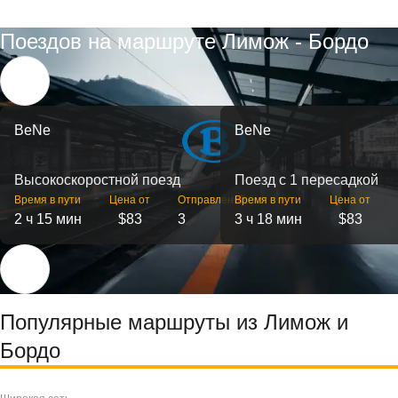
Поездов на маршруте Лимож - Бордо
BeNe
BeNe
Высокоскоростной поезд
Поезд с 1 пересадкой
Время в пути
Цена от
Отправлений
Время в пути
Цена от
2 ч 15 мин
$83
3
3 ч 18 мин
$83
Популярные маршруты из Лимож и
Бордо