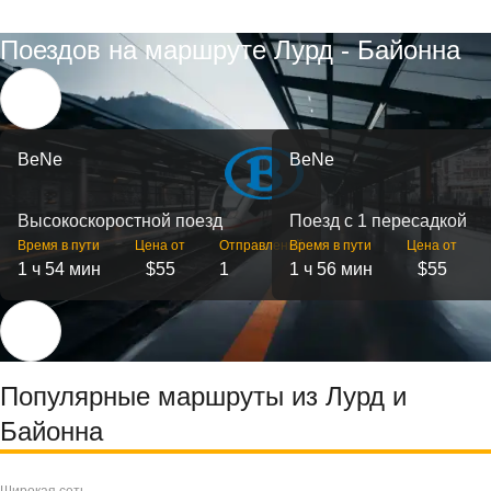
Поездов на маршруте Лурд - Байонна
BeNe
BeNe
Высокоскоростной поезд
Поезд с 1 пересадкой
Время в пути
Цена от
Отправлений
Время в пути
Цена от
1 ч 54 мин
$55
1
1 ч 56 мин
$55
Популярные маршруты из Лурд и
Байонна