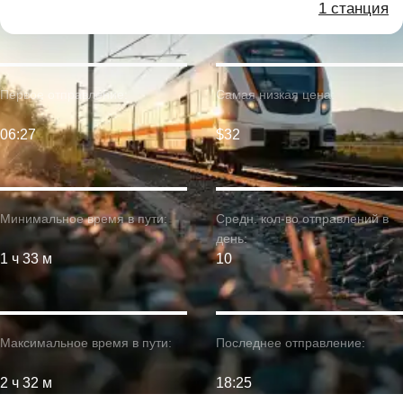
1 станция
Первое отправление:
Самая низкая цена:
06:27
$32
Минимальное время в пути:
Средн. кол-во отправлений в
день:
1 ч 33 м
10
Максимальное время в пути:
Последнее отправление:
2 ч 32 м
18:25