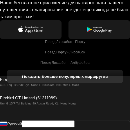
Наше бесплатное приложение для каждого шага вашего
путешествия - планирование поездок еще никогда не было
таким простым!
Поезд Лиссабон - Порту
Поезд Порту - Лиссабон
Поезд Лиссабон - Албуфейра
Поезд Албуфейра - Лиссабон
Показать больше популярных маршрутов
Firebird GT Limited (OC 1451)
Поезд Лиссабон - Лагос
432, Triq Fleur de Lys, Suite 1, Birkirkara, BKR 9061, Malta
Поезд Лагос - Лиссабон
Firebird GT Limited (61211989)
Unit G 15/F Tal Building 49 Austin Road, KL, Hong Kong
Поезд Лиссабон - Мадрид
Поезд Мадрид - Лиссабон
Pусский
Поезд Лиссабон - Фару