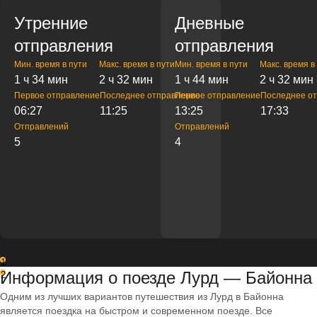
Утренние
Дневные
отправления
отправления
Мин. время в пути
Макс. время в пути
Мин. время в пути
Макс. время в
1 ч 34 мин
2 ч 32 мин
1 ч 44 мин
2 ч 32 мин
Первое отправление
Последнее отправление
Первое отправление
Последнее о
06:27
11:25
13:25
17:33
Отправлений
Отправлений
5
4
1
Информация о поезде Лурд — Байонна
2
Одним из лучших вариантов путешествия из Лурд в Байонна
является поездка на быстром и современном поезде. Все