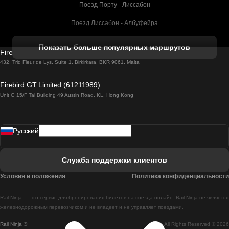
Поезд Порту - Лиссабон
Поезд Лиссабон - Албуфейра
Поезд Албуфейра - Лиссабон
Показать больше популярных маршрутов
Firebird GT Limited (OC 1451)
Поезд Лиссабон - Лагос
432, Triq Fleur de Lys, Suite 1, Birkirkara, BKR 9061, Malta
Поезд Лагос - Лиссабон
Firebird GT Limited (61211989)
Unit G 15/F Tal Building 49 Austin Road, KL, Hong Kong
Поезд Лиссабон - Мадрид
Поезд Мадрид - Лиссабон
Pусский
Поезд Лиссабон - Фару
Поезд Фару - Лиссабон
Служба поддержки клиентов
Поезд Лиссабон - Коимбра
Условия и положения
Политика конфиденциальности
Поезд Коимбра - Лиссабон
Rail Ninja — это сервис для бронирования билетов на поезда онлайн. Rail Ninja не является
Поезд Лиссабон - Брага
железнодорожным перевозчиком и не владеет и не управляет поездами.
Rail Ninja ®
All Rights Reserved © 2026
Поезд Брага - Лиссабон