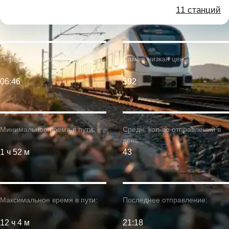
11 станций
Первое отправление:
Самая низкая цена:
06:46
$92
Минимальное время в пути:
Средн. кол-во отправлений в
день:
1 ч 52 м
43
Максимальное время в пути:
Последнее отправление:
12 ч 4 м
21:18