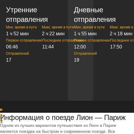
Утренние
Дневные
отправления
отправления
Мин. время в пути
Макс. время в пути
Мин. время в пути
Макс. время в
1 ч 52 мин
2 ч 22 мин
1 ч 55 мин
2 ч 18 мин
Первое отправление
Последнее отправление
Первое отправление
Последнее о
06:46
11:44
12:00
17:50
Отправлений
Отправлений
17
19
1
Информация о поезде Лион — Париж
2
3
Одним из лучших вариантов путешествия из Лион в Париж
является поездка на быстром и современном поезде. Все