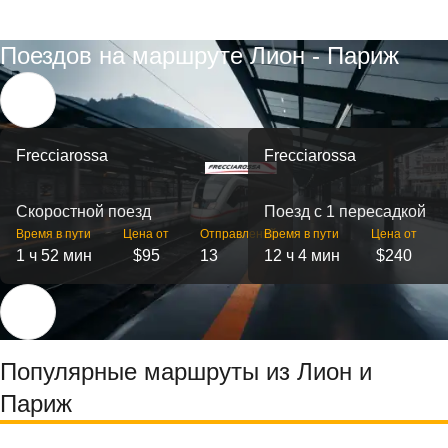
Поездов на маршруте Лион - Париж
Frecciarossa
Frecciarossa
Скоростной поезд
Поезд с 1 пересадкой
Время в пути
Цена от
Отправлений
Время в пути
Цена от
1 ч 52 мин
$95
13
12 ч 4 мин
$240
Популярные маршруты из Лион и
Париж