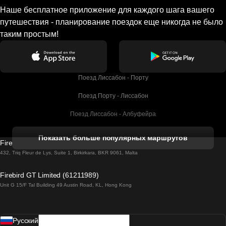
Наше бесплатное приложение для каждого шага вашего
путешествия - планирование поездок еще никогда не было
таким простым!
Поезд Лиссабон - Порту
Поезд Порту - Лиссабон
Поезд Лиссабон - Албуфейра
Поезд Албуфейра - Лиссабон
Показать больше популярных маршрутов
Firebird GT Limited (OC 1451)
Поезд Лиссабон - Лагос
432, Triq Fleur de Lys, Suite 1, Birkirkara, BKR 9061, Malta
Поезд Лагос - Лиссабон
Firebird GT Limited (61211989)
Unit G 15/F Tal Building 49 Austin Road, KL, Hong Kong
Поезд Лиссабон - Мадрид
Поезд Мадрид - Лиссабон
Pусский
Поезд Лиссабон - Фару