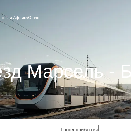
сток и Африка
О нас
зд Марсель - 
Город прибытия