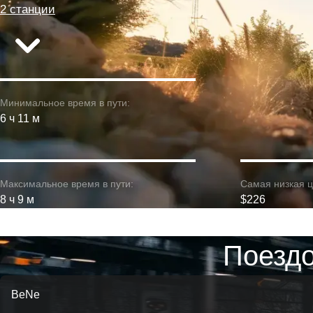
2 станции
Минимальное время в пути:
6 ч 11 м
Максимальное время в пути:
Самая низкая ц
8 ч 9 м
$226
Поездо
BeNe