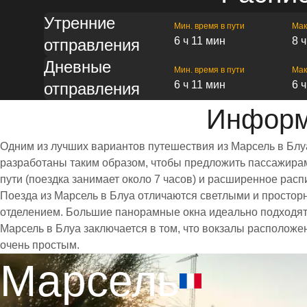
Утренние
Мин. время в пути
Мак
6 ч 11 мин
8 
отправления
Дневные
Мин. время в пути
Мак
6 ч 11 мин
6 
отправления
Информ
Одним из лучших вариантов путешествия из Марсель в Блу
разработаны таким образом, чтобы предложить пассажирам 
пути (поездка занимает около 7 часов) и расширенное ра
Поезда из Марсель в Блуа отличаются светлыми и просто
отделением. Большие панорамные окна идеально подходят
Марсель в Блуа заключается в том, что вокзалы расположе
очень простым.
Марсель