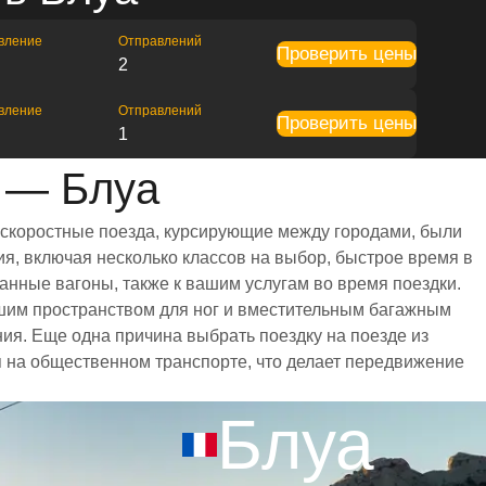
вление
Отправлений
Проверить цены
2
вление
Отправлений
Проверить цены
1
 — Блуа
 скоростные поезда, курсирующие между городами, были
я, включая несколько классов на выбор, быстрое время в
анные вагоны, также к вашим услугам во время поездки.
шим пространством для ног и вместительным багажным
я. Еще одна причина выбрать поездку на поезде из
ся на общественном транспорте, что делает передвижение
Блуа