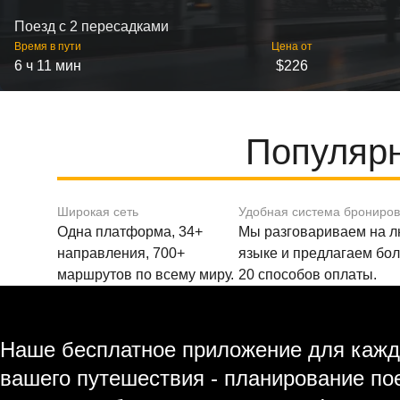
Поезд с 2 пересадками
Время в пути
Цена от
6 ч 11 мин
$226
Популярн
Широкая сеть
Удобная система брониро
Одна платформа, 34+
Мы разговариваем на 
направления, 700+
языке и предлагаем бо
маршрутов по всему миру.
20 способов оплаты.
Наше бесплатное приложение для кажд
вашего путешествия - планирование по