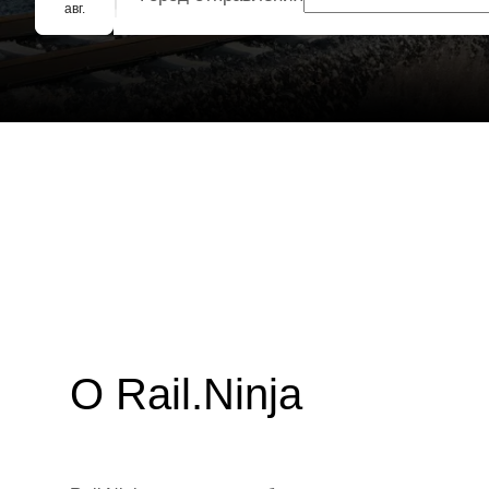
Групповое бронирование
авг.
О Rail.Ninja