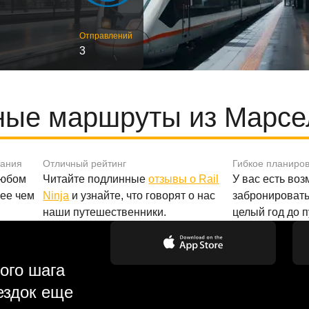
Отправлений
3
ые маршруты из Марсе
вания
Отличный рейтинг
Гибкое планиро
любом
Читайте подлинные
отзывы о Rail
У вас есть во
лее чем
Ninja
и узнайте, что говорят о нас
забронировать
наши путешественники.
целый год до 
ого шага
ездок еще