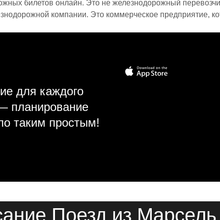
ожных билетов онлайн. Это не железнодорожный перевозчик,
знодорожной компании. Это коммерческое предприятие, ко
ие для каждого
 — планирование
ло таким простым!
ание Поезд из Марсель