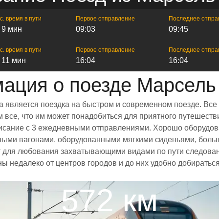
с. время в пути
Первое отправление
Последнее отпра
ч 9 мин
09:03
09:45
с. время в пути
Первое отправление
Последнее отпра
ч 11 мин
16:04
16:04
ация о поезде Марсель
а является поездка на быстром и современном поезде. Все
все, что им может понадобиться для приятного путешестви
списание с 3 ежедневными отправлениями. Хорошо оборудов
рными вагонами, оборудованными мягкими сиденьями, боль
 для любования захватывающими видами по пути следовани
ны недалеко от центров городов и до них удобно добирать
572 км