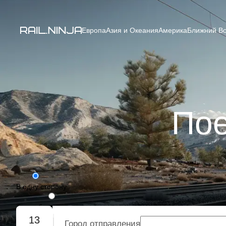
Европа
Азия и Океания
Америка
Ближний Во
Пое
В одну сторону
Туда-обратно
13
Город отправления