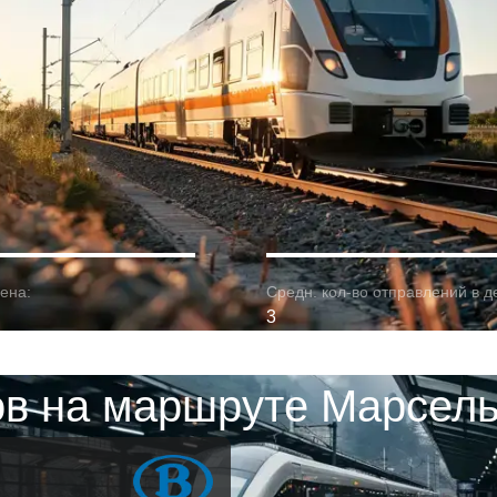
ена:
Средн. кол-во отправлений в д
3
в на маршруте Марсель