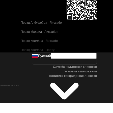
Поезд Албуфейра - Лиссабон
Поезд Мадрид - Лиссабон
Поезд Коимбра - Лиссабон
Поезд Коимбра - Порту
Pусский
Поезд Валенсия - Барселона
Служба поддержки клиентов
Поезд Севилья - Барселона
Условия и положения
Политика конфиденциальности
Поезд Малага - Барселона
ревозчиком и не
Поезд Малага - Мадрид
Поезд Кордова - Мадрид
Поезд Сан-Себастьян - Мадрид