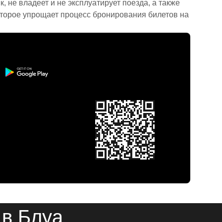
 не владеет и не эксплуатирует поезда, а также
торое упрощает процесс бронирования билетов на
 в Блуа