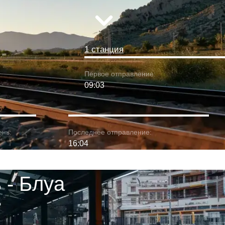
1 станция
Первое отправление:
09:03
ень:
Последнее отправление:
16:04
 - Блуа