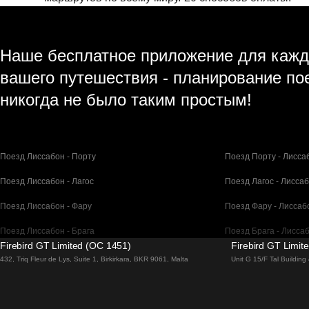
Наше бесплатное приложение для кажд
вашего путешествия - планирование по
никогда не было таким простым!
Поезд Лиссабон - Порту
Поезд Порту - Лисса
Поезд Лиссабон - Лагос
Поезд Лагос - Лисса
Поезд Лиссабон - Фару
Поезд Фару - Лиссаб
Поезд Лиссабон - Брага
Поезд Брага - Лисса
Firebird GT Limited (OC 1451)
Firebird GT Limit
Поезд Барселона - Мадрид
Поезд Мадрид - Бар
432, Triq Fleur de Lys, Suite 1, Birkirkara, BKR 9061, Malta
Unit G 15/F Tal Buildin
Поезд Барселона - Париж
Поезд Париж - Барс
Поезд Барселона - Сан-Себастьян
Поезд Сан-Себастья