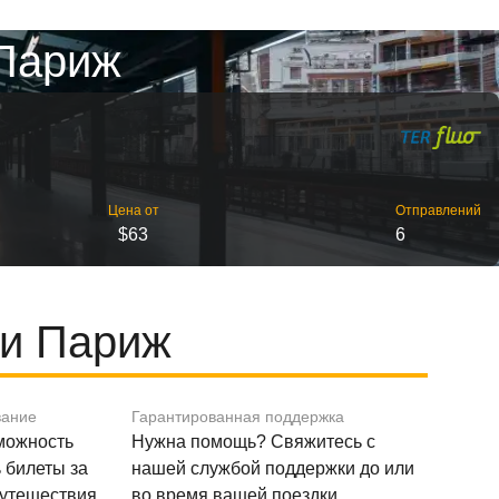
 Париж
Цена от
Отправлений
$63
6
 и Париж
вание
Гарантированная поддержка
зможность
Нужна помощь? Свяжитесь с
 билеты за
нашей службой поддержки до или
путешествия.
во время вашей поездки.