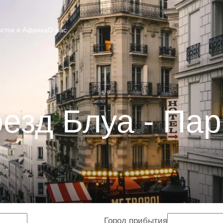
сток и Африка
О нас
езд Блуа - Па
Город прибытия