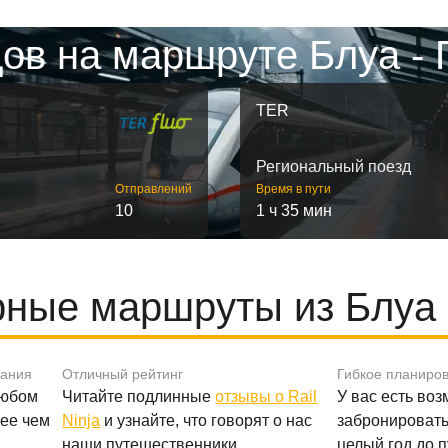
ов на маршруте Блуа -
TER
Региональный поезд
Отправлений
Время в пути
10
1 ч 35 мин
ные маршруты из Блуа
вания
Отличный рейтинг
Гибкое планиро
любом
Читайте подлинные
отзывы о Rail
У вас есть во
лее чем
Ninja
и узнайте, что говорят о нас
забронировать
наши путешественники.
целый год до 