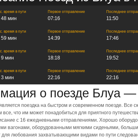
с. время в пути
Первое отправление
Последнее отпра
ч 48 мин
07:16
11:50
с. время в пути
Первое отправление
Последнее отпра
ч 59 мин
14:39
17:46
с. время в пути
Первое отправление
Последнее отпра
ч 9 мин
18:18
19:52
с. время в пути
Первое отправление
Последнее отпра
ч 3 мин
22:16
22:16
мация о поезде Блуа —
является поездка на быстром и современном поезде. Все 
все, что им может понадобиться для приятного путешестви
списание с 16 ежедневными отправлениями. Хорошо оборудо
ыми вагонами, оборудованными мягкими сиденьями, больш
 для любования захватывающими видами по пути следовани