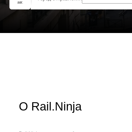
Групповое бронирование
авг.
О Rail.Ninja