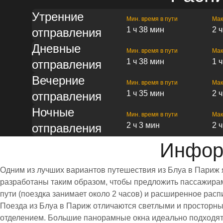
Утренние
Мин. время в пути
Мак
1 ч 38 мин
2 
отправления
Дневные
Мин. время в пути
Мак
1 ч 38 мин
1 
отправления
Вечерние
Мин. время в пути
Мак
1 ч 35 мин
2 
отправления
Ночные
Мин. время в пути
Мак
2 ч 3 мин
2 
отправления
Инфор
Одним из лучших вариантов путешествия из Блуа в Париж 
разработаны таким образом, чтобы предложить пассажирам 
пути (поездка занимает около 2 часов) и расширенное ра
Поезда из Блуа в Париж отличаются светлыми и просторн
отделением. Большие панорамные окна идеально подходят