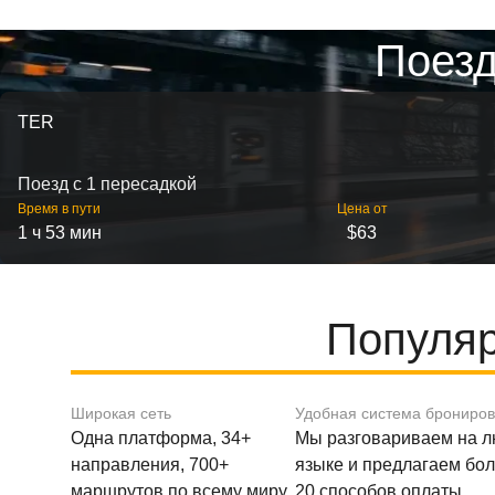
Поезд
TER
Поезд с 1 пересадкой
Время в пути
Цена от
1 ч 53 мин
$63
Популяр
Широкая сеть
Удобная система брониро
Одна платформа, 34+
Мы разговариваем на 
направления, 700+
языке и предлагаем бо
маршрутов по всему миру.
20 способов оплаты.