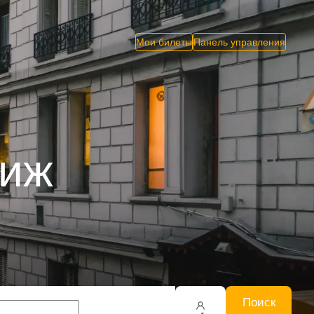
Мои билеты
Панель управления
риж
Поиск