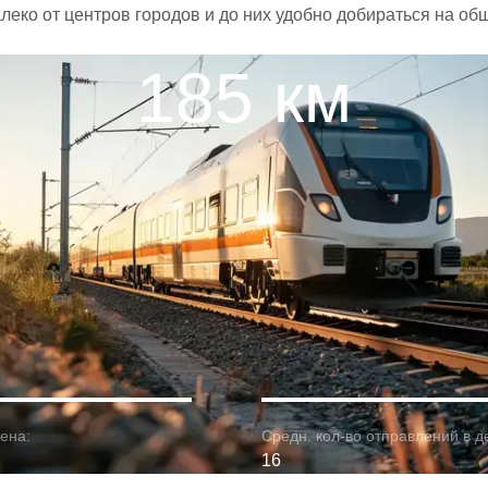
леко от центров городов и до них удобно добираться на о
185 км
ена:
Средн. кол-во отправлений в д
16