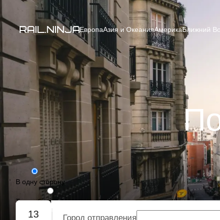
Европа
Азия и Океания
Америка
Ближний Во
По
В одну сторону
Туда-обратно
13
Город отправления