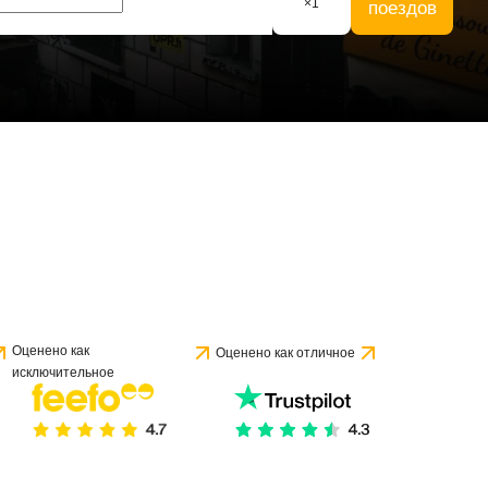
×
1
поездов
е 1 отзыва
Оценено как
Оценено как отличное
исключительное