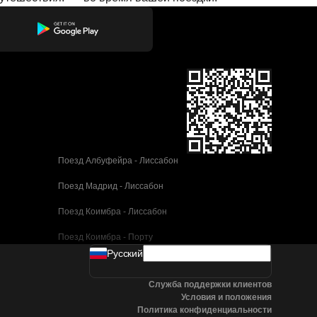
Поезд Албуфейра - Лиссабон
Поезд Мадрид - Лиссабон
Поезд Коимбра - Лиссабон
Поезд Коимбра - Порту
Pусский
Поезд Валенсия - Барселона
Служба поддержки клиентов
Поезд Севилья - Барселона
Условия и положения
Политика конфиденциальности
Поезд Малага - Барселона