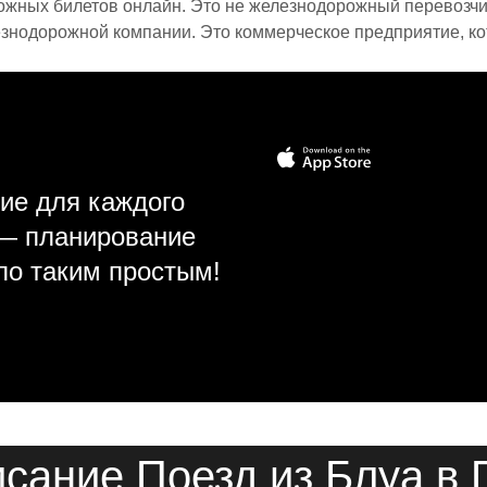
ожных билетов онлайн. Это не железнодорожный перевозчик,
знодорожной компании. Это коммерческое предприятие, ко
ие для каждого
 — планирование
ло таким простым!
сание Поезд из Блуа в