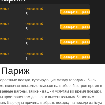
вление
Отправлений
Проверить цены
5
вление
Отправлений
Проверить цены
5
вление
Отправлений
Проверить цены
5
вление
Отправлений
Проверить цены
1
 Париж
скоростные поезда, курсирующие между городами, были
я, включая несколько классов на выбор, быстрое время в
ванные вагоны, также к вашим услугам во время поездки.
им пространством для ног и вместительным багажным
я. Еще одна причина выбрать поездку на поезде из Блуа