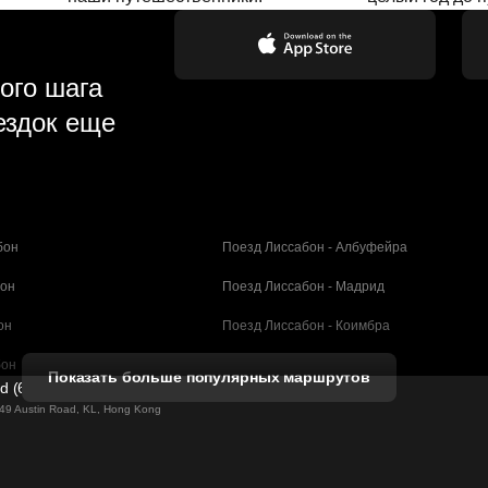
ого шага
ездок еще
бон
Поезд Лиссабон - Албуфейра
бон
Поезд Лиссабон - Мадрид
он
Поезд Лиссабон - Коимбра
бон
Поезд Порту - Коимбра
Показать больше популярных маршрутов
ed (61211989)
селона
Поезд Барселона - Валенсия
g 49 Austin Road, KL, Hong Kong
елона
Поезд Барселона - Севилья
н - Барселона
Поезд Барселона - Малага