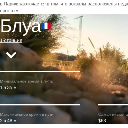
в Париж заключается в том, что вокзалы расположены неда
простым.
Блуа
1 станция
Минимальное время в пути:
1 ч 35 м
Максимальное время в пути:
Самая низкая ц
2 ч 48 м
$63