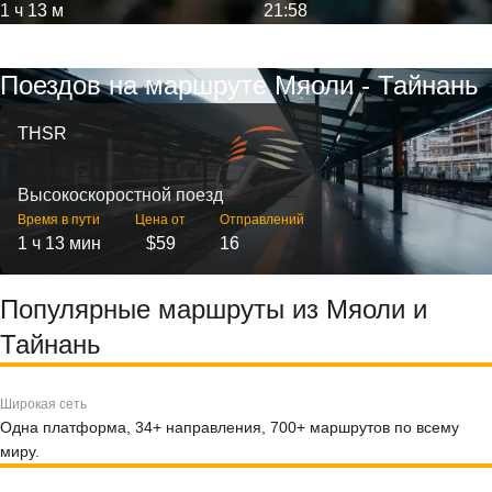
1 ч 13 м
21:58
Поездов на маршруте Мяоли - Тайнань
THSR
Высокоскоростной поезд
Время в пути
Цена от
Отправлений
1 ч 13 мин
$59
16
Популярные маршруты из Мяоли и
Тайнань
Широкая сеть
Одна платформа, 34+ направления, 700+ маршрутов по всему
миру.