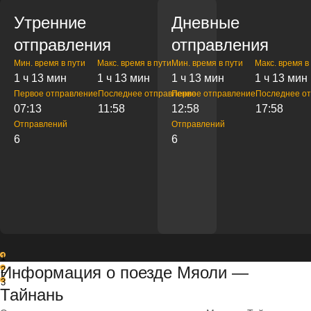
Утренние
Дневные
отправления
отправления
Мин. время в пути
Макс. время в пути
Мин. время в пути
Макс. время в
1 ч 13 мин
1 ч 13 мин
1 ч 13 мин
1 ч 13 мин
Первое отправление
Последнее отправление
Первое отправление
Последнее о
07:13
11:58
12:58
17:58
Отправлений
Отправлений
6
6
1
Информация о поезде Мяоли —
2
3
Тайнань