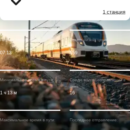
1 станция
Первое отправление:
Самая низкая цена:
07:13
$59
Минимальное время в пути:
Средн. кол-во отправлений в
день:
1 ч 13 м
16
Максимальное время в пути:
Последнее отправление: