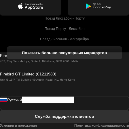
Поезд Лиссабон - Порту
Поезд Порту - Лиссабон
Поезд Лиссабон - Албуфейра
Поезд Албуфейра - Лиссабон
Показать больше популярных маршрутов
Firebird GT Limited (OC 1451)
Поезд Лиссабон - Лагос
432, Triq Fleur de Lys, Suite 1, Birkirkara, BKR 9061, Malta
Поезд Лагос - Лиссабон
Firebird GT Limited (61211989)
Unit G 15/F Tal Building 49 Austin Road, KL, Hong Kong
Поезд Лиссабон - Мадрид
Поезд Мадрид - Лиссабон
Pусский
Поезд Лиссабон - Фару
Поезд Фару - Лиссабон
Служба поддержки клиентов
Поезд Лиссабон - Коимбра
Условия и положения
Политика конфиденциальности