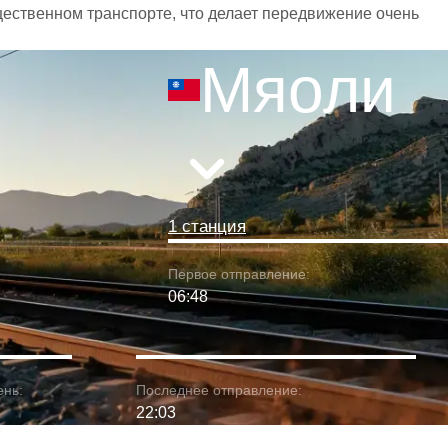
щественном транспорте, что делает передвижение очень
Мяоли
1 станция
Первое отправление:
06:48
ень:
Последнее отправление:
22:03