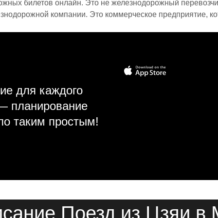
ожных билетов онлайн. Это не железнодорожный перевозчик,
знодорожной компании. Это коммерческое предприятие, ко
ие для каждого
 — планирование
ло таким простым!
сание Поезд из Цзяи в