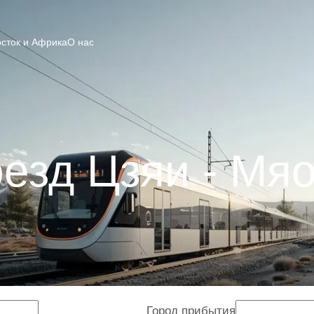
сток и Африка
О нас
езд Цзяи - Мя
Город прибытия