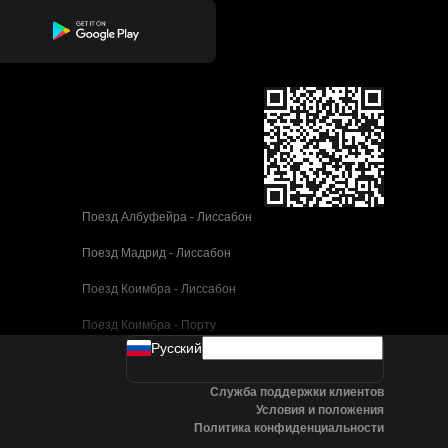
Поезд Албуфейра - Лиссабон
Поезд Мадрид - Лиссабон
Поезд Коимбра - Лиссабон
Поезд Коимбра - Порту
Pусский
Поезд Валенсия - Барселона
Служба поддержки клиентов
Поезд Севилья - Барселона
Условия и положения
Политика конфиденциальности
Поезд Малага - Барселона