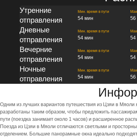
Утренние
Мин. время в пути
Мак
54 мин
56
отправления
Дневные
Мин. время в пути
Мак
54 мин
54
отправления
Вечерние
Мин. время в пути
Мак
54 мин
54
отправления
Ночные
Мин. время в пути
Мак
54 мин
56
отправления
Инфор
Одним из лучших вариантов путешествия из Цзяи в Мяоли 
разработаны таким образом, чтобы предложить пассажирам 
пути (поездка занимает около 1 часов) и расширенное ра
Поезда из Цзяи в Мяоли отличаются светлыми и просторн
отделением. Большие панорамные окна идеально подходят