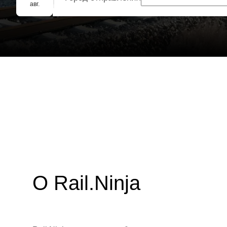
Групповое бронирование
авг.
О Rail.Ninja