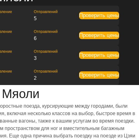
вление
Отправлений
Проверить цены
5
вление
Отправлений
Проверить цены
6
вление
Отправлений
Проверить цены
3
вление
Отправлений
Проверить цены
2
 Мяоли
коростные поезда, курсирующие между городами, были
я, включая несколько классов на выбор, быстрое время в
ванные вагоны, также к вашим услугам во время поездки.
м пространством для ног и вместительным багажным
я. Еще одна причина выбрать поездку на поезде из Цзяи