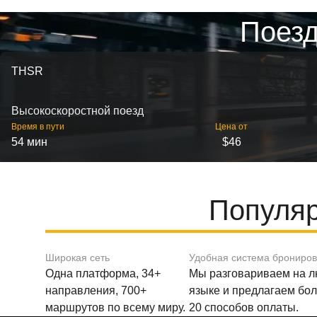
Поезд
THSR
Высокоскоростной поезд
Время в пути
Цена от
54 мин
$46
Популяр
Широкая сеть
Удобная система брониро
Одна платформа, 34+
Мы разговариваем на 
направления, 700+
языке и предлагаем бо
маршрутов по всему миру.
20 способов оплаты.