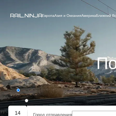
Европа
Азия и Океания
Америка
Ближний Во
По
В одну сторону
Туда-обратно
14
Город отправления