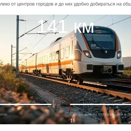
леко от центров городов и до них удобно добираться на об
141 км
ена:
Средн. кол-во отправлений в д
16