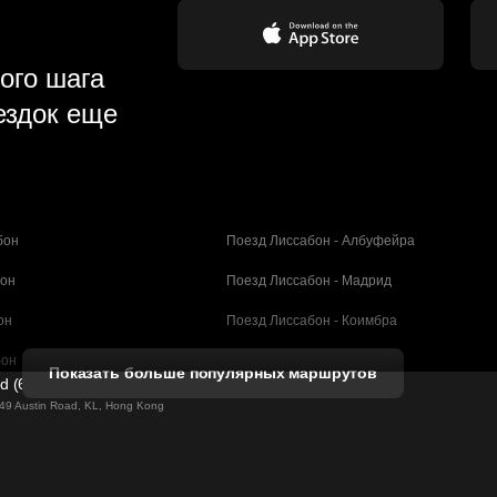
ого шага
ездок еще
бон
Поезд Лиссабон - Албуфейра
бон
Поезд Лиссабон - Мадрид
он
Поезд Лиссабон - Коимбра
бон
Поезд Порту - Коимбра
Показать больше популярных маршрутов
ed (61211989)
селона
Поезд Барселона - Валенсия
g 49 Austin Road, KL, Hong Kong
елона
Поезд Барселона - Севилья
н - Барселона
Поезд Барселона - Малага