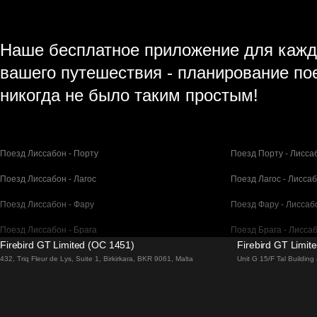
Наше бесплатное приложение для кажд
вашего путешествия - планирование по
никогда не было таким простым!
Поезд Лиссабон - Порту
Поезд Порту - Лисса
Поезд Лиссабон - Лагос
Поезд Лагос - Лисса
Поезд Лиссабон - Фару
Поезд Фару - Лиссаб
Поезд Лиссабон - Брага
Поезд Брага - Лисса
Firebird GT Limited (OC 1451)
Firebird GT Limit
Поезд Барселона - Мадрид
Поезд Мадрид - Бар
432, Triq Fleur de Lys, Suite 1, Birkirkara, BKR 9061, Malta
Unit G 15/F Tal Buildin
Поезд Барселона - Париж
Поезд Париж - Барс
Поезд Барселона - Сан-Себастьян
Поезд Сан-Себастья