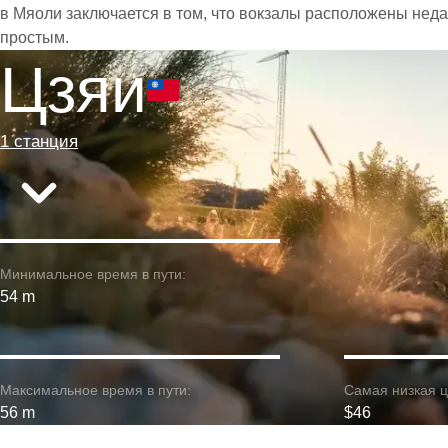
в Мяоли заключается в том, что вокзалы расположены неда
простым.
Цзяи
1 станция
Минимальное время в пути:
54 m
Максимальное время в пути:
Самая низкая ц
56 m
$46