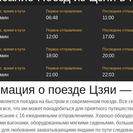
с. время в пути
Первое отправление
Последнее отпра
 мин
06:48
11:00
с. время в пути
Первое отправление
Последнее отпра
 мин
12:00
17:00
с. время в пути
Первое отправление
Последнее отпра
 мин
18:00
20:00
с. время в пути
Первое отправление
Последнее отпра
 мин
21:00
22:03
мация о поезде Цзяи —
является поездка на быстром и современном поезде. Все с
все, что им может понадобиться для приятного путешестви
списание с 16 ежедневными отправлениями. Хорошо оборудо
ыми вагонами, оборудованными мягкими сиденьями, больши
 для любования захватывающими видами по пути следовани