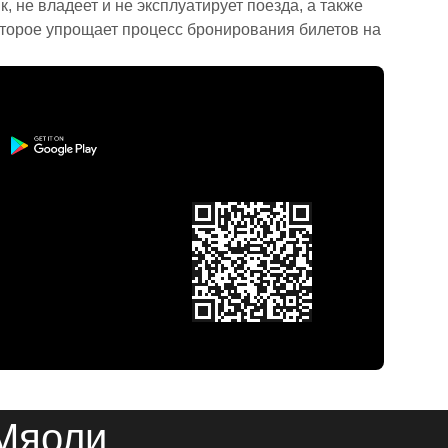
 не владеет и не эксплуатирует поезда, а также
торое упрощает процесс бронирования билетов на
 Мяоли