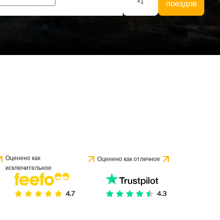
×
1
поездов
Оценено как
Оценено как отличное
исключительное