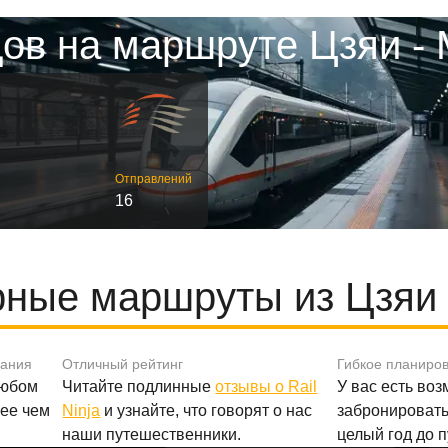
ов на маршруте Цзяи -
Отправлений
16
ные маршруты из Цзяи
вания
Отличный рейтинг
Гибкое планиро
любом
Читайте подлинные
отзывы о Rail
У вас есть во
лее чем
Ninja
и узнайте, что говорят о нас
забронировать
наши путешественники.
целый год до 