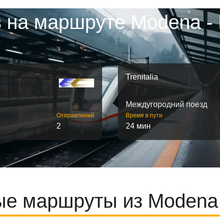
 на маршруте Modena -
Trenitalia
Междугородний поезд
Отправлений
Время в пути
2
24 мин
е маршруты из Modena