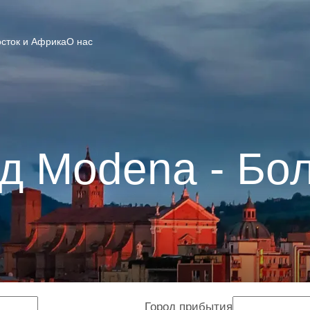
сток и Африка
О нас
д Modena - Бо
Город прибытия