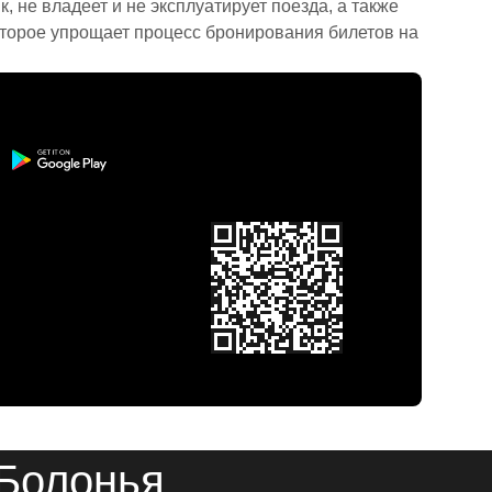
 не владеет и не эксплуатирует поезда, а также
торое упрощает процесс бронирования билетов на
 Болонья