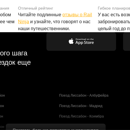
вания
Отличный рейтинг
Гибкое планиро
любом
Читайте подлинные
отзывы о Rail
У вас есть во
лее чем
Ninja
и узнайте, что говорят о нас
забронировать
наши путешественники.
целый год до 
ого шага
ездок еще
бон
Поезд Лиссабон - Албуфейра
бон
Поезд Лиссабон - Мадрид
он
Поезд Лиссабон - Коимбра
бон
Поезд Порту - Коимбра