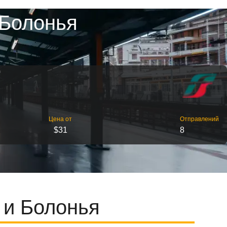
 Болонья
Цена от
Отправлений
$31
8
 и Болонья