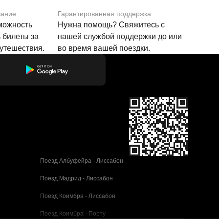
вание
Гарантированная поддержка
зможность
Нужна помощь? Свяжитесь с
 билеты за
нашей службой поддержки до или
путешествия.
во время вашей поездки.
Поезд Албуфейра - Лиссабон
Поезд Мадрид - Лиссабон
Поезд Коимбра - Лиссабон
Поезд Коимбра - Порту