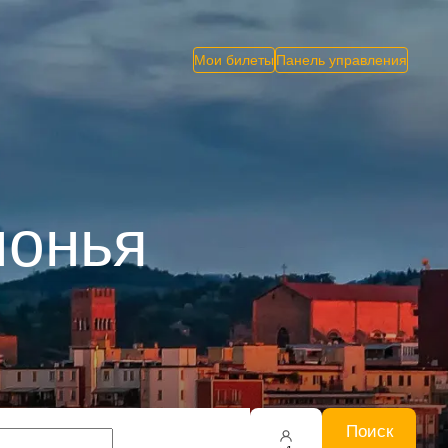
Мои билеты
Панель управления
лонья
Поиск