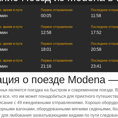
с. время в пути
Первое отправление
Последнее отпра
 мин
00:05
11:58
с. время в пути
Первое отправление
Последнее отпра
 мин
12:58
17:52
с. время в пути
Первое отправление
Последнее отпра
 мин
18:01
20:58
с. время в пути
Первое отправление
Последнее отпра
 мин
21:16
23:41
ция о поезде Modena —
нья является поездка на быстром и современном поезде. 
все, что им может понадобиться для приятного путешестви
списание с 49 ежедневными отправлениями. Хорошо оборудо
торными вагонами, оборудованными мягкими сиденьями, б
 для любования захватывающими видами по пути следовани