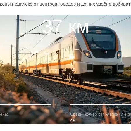
жены недалеко от центров городов и до них удобно добират
37 км
ена:
Средн. кол-во отправлений в д
49