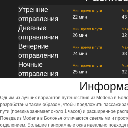
Утренние
Мин. время в пути
Мак
22 мин
43
отправления
Дневные
Мин. время в пути
Мак
26 мин
32
отправления
Вечерние
Мин. время в пути
Мак
24 мин
38
отправления
Ночные
Мин. время в пути
Мак
25 мин
32
отправления
Информа
Одним из лучших вариантов путешествия из Modena в Боло
разработаны таким образом, чтобы предложить пассажирам 
пути (поездка занимает около 1 часов) и расширенное ра
Поезда из Modena в Болонья отличаются светлыми и прос
отделением. Большие панорамные окна идеально подходят