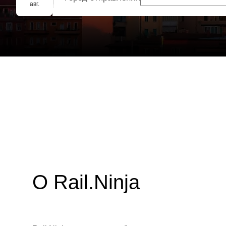
Групповое бронирование
авг.
О Rail.Ninja