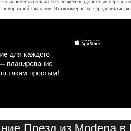
ожных билетов онлайн. Это не железнодорожный перевозчик,
знодорожной компании. Это коммерческое предприятие, ко
ие для каждого
 — планирование
ло таким простым!
ние Поезд из Modena в