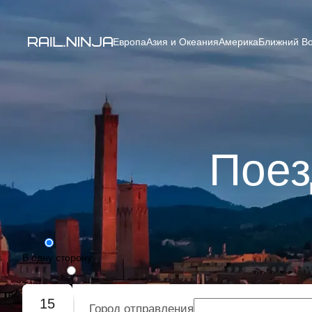
Европа
Азия и Океания
Америка
Ближний Во
Поез
В одну сторону
Туда-обратно
15
Город отправления