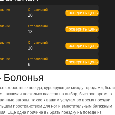
вление
Отправлений
Проверить цены
20
вление
Отправлений
Проверить цены
13
вление
Отправлений
Проверить цены
10
вление
Отправлений
Проверить цены
6
 Болонья
Все скоростные поезда, курсирующие между городами, были
я, включая несколько классов на выбор, быстрое время в
ванные вагоны, также к вашим услугам во время поездки.
ольшим пространством для ног и вместительным багажным
я. Еще одна причина выбрать поездку на поезде из