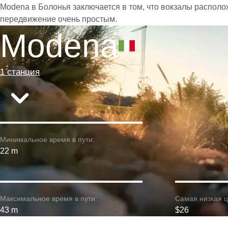
Modena в Болонья заключается в том, что вокзалы располо
передвижение очень простым.
Modena
1 станция
Минимальное время в пути:
22 m
Максимальное время в пути:
Самая низкая ц
43 m
$26