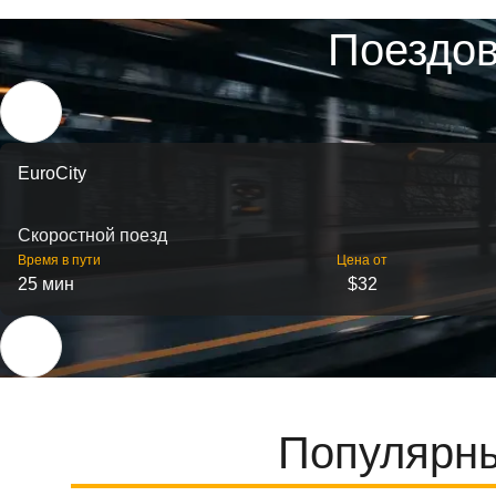
Поездов
EuroCity
Скоростной поезд
Время в пути
Цена от
25 мин
$32
Популярны