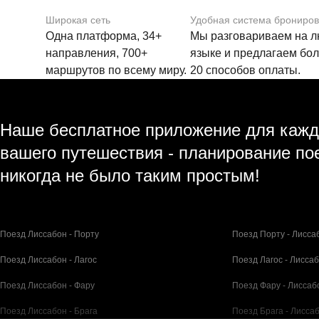
Широкая сеть
Удобная система брониро
Одна платформа, 34+
Мы разговариваем на 
направления, 700+
языке и предлагаем бо
маршрутов по всему миру.
20 способов оплаты.
Наше бесплатное приложение для кажд
вашего путешествия - планирование по
никогда не было таким простым!
Поезд Лиссабон - Порту
Поезд Порту - Лисса
Поезд Лиссабон - Лагос
Поезд Лагос - Лисса
Поезд Лиссабон - Фару
Поезд Фару - Лиссаб
Поезд Лиссабон - Брага
Поезд Брага - Лисса