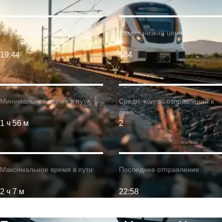
Первое отправление:
Самая низкая цена:
19:44
$84
Минимальное время в пути:
Средн. кол-во отправлений в
день:
1 ч 56 м
2
Максимальное время в пути:
Последнее отправление:
2 ч 7 м
22:58