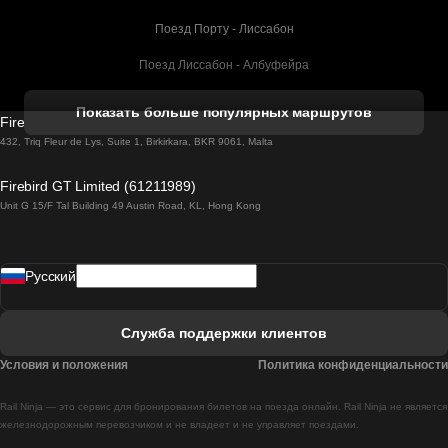
Поезд Порту - Лиссабон
Поезд Лиссабон - Албуфейра
Поезд Албуфейра - Лиссабон
Показать больше популярных маршрутов
Firebird GT Limited (OC 1451)
Поезд Лиссабон - Лагос
432, Triq Fleur de Lys, Suite 1, Birkirkara, BKR 9061, Malta
Поезд Лагос - Лиссабон
Firebird GT Limited (61211989)
Unit G 15/F Tal Building 49 Austin Road, KL, Hong Kong
Поезд Лиссабон - Мадрид
Поезд Мадрид - Лиссабон
Pусский
Поезд Лиссабон - Фару
Поезд Фару - Лиссабон
Служба поддержки клиентов
Поезд Лиссабон - Коимбра
Условия и положения
Политика конфиденциальности
Поезд Коимбра - Лиссабон
Rail Ninja — это сервис для бронирования билетов на поезда онлайн. Rail Ninja не является
Поезд Лиссабон - Брага
железнодорожным перевозчиком и не владеет и не управляет поездами.