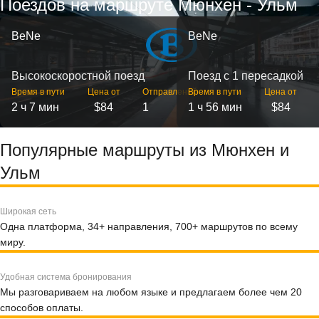
Поездов на маршруте Мюнхен - Ульм
BeNe
BeNe
Высокоскоростной поезд
Поезд с 1 пересадкой
Время в пути
Цена от
Отправлений
Время в пути
Цена от
2 ч 7 мин
$84
1
1 ч 56 мин
$84
Популярные маршруты из Мюнхен и
Ульм
Широкая сеть
Одна платформа, 34+ направления, 700+ маршрутов по всему
миру.
Удобная система бронирования
Мы разговариваем на любом языке и предлагаем более чем 20
способов оплаты.