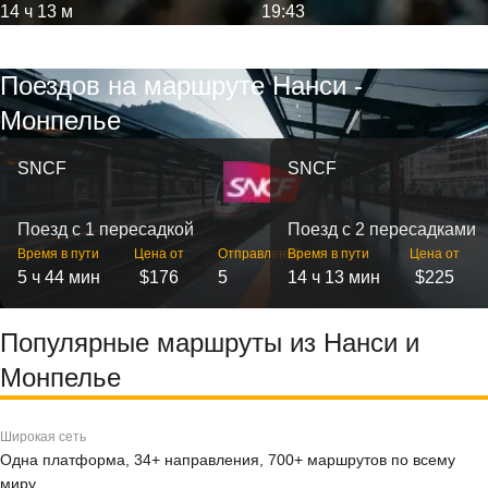
14 ч 13 м
19:43
Поездов на маршруте Нанси -
Монпелье
SNCF
SNCF
Поезд с 1 пересадкой
Поезд с 2 пересадками
Время в пути
Цена от
Отправлений
Время в пути
Цена от
5 ч 44 мин
$176
5
14 ч 13 мин
$225
Популярные маршруты из Нанси и
Монпелье
Широкая сеть
Одна платформа, 34+ направления, 700+ маршрутов по всему
миру.