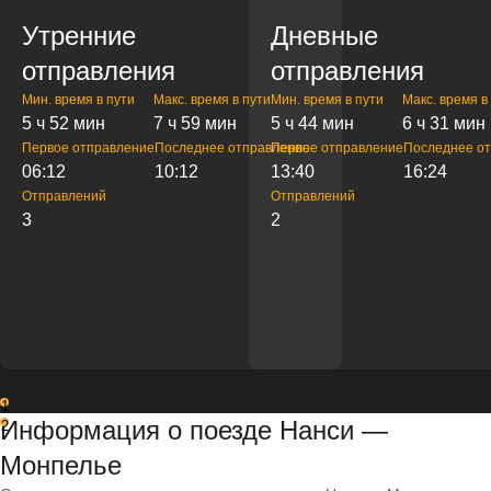
Утренние
Дневные
отправления
отправления
Мин. время в пути
Макс. время в пути
Мин. время в пути
Макс. время в
5 ч 52 мин
7 ч 59 мин
5 ч 44 мин
6 ч 31 мин
Первое отправление
Последнее отправление
Первое отправление
Последнее о
06:12
10:12
13:40
16:24
Отправлений
Отправлений
3
2
1
Информация о поезде Нанси —
2
Монпелье