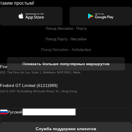
таким простым!
Поезд Лиссабон - Порту
Поезд Порту - Лиссабон
Поезд Лиссабон - Албуфейра
Поезд Албуфейра - Лиссабон
Показать больше популярных маршрутов
Firebird GT Limited (OC 1451)
Поезд Лиссабон - Лагос
432, Triq Fleur de Lys, Suite 1, Birkirkara, BKR 9061, Malta
Поезд Лагос - Лиссабон
Firebird GT Limited (61211989)
Unit G 15/F Tal Building 49 Austin Road, KL, Hong Kong
Поезд Лиссабон - Мадрид
Поезд Мадрид - Лиссабон
Pусский
Поезд Лиссабон - Фару
Поезд Фару - Лиссабон
Служба поддержки клиентов