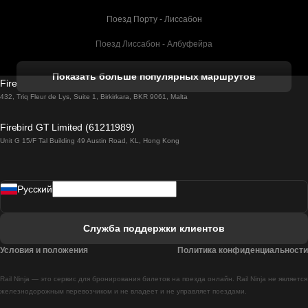
Поезд Порту - Лиссабон
Поезд Лиссабон - Албуфейра
Поезд Албуфейра - Лиссабон
Показать больше популярных маршрутов
Firebird GT Limited (OC 1451)
Поезд Лиссабон - Лагос
432, Triq Fleur de Lys, Suite 1, Birkirkara, BKR 9061, Malta
Поезд Лагос - Лиссабон
Firebird GT Limited (61211989)
Unit G 15/F Tal Building 49 Austin Road, KL, Hong Kong
Поезд Лиссабон - Мадрид
Поезд Мадрид - Лиссабон
Pусский
Поезд Лиссабон - Фару
Поезд Фару - Лиссабон
Служба поддержки клиентов
Поезд Лиссабон - Коимбра
Условия и положения
Политика конфиденциальности
Поезд Коимбра - Лиссабон
Rail Ninja — это сервис для бронирования билетов на поезда онлайн. Rail Ninja не является
Поезд Лиссабон - Брага
железнодорожным перевозчиком и не владеет и не управляет поездами.