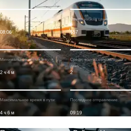
Первое отправление:
Самая низкая цена:
08:06
$57
Минимальное время в пути:
Средн. кол-во отправлений в
день:
2 ч 4 м
2
Максимальное время в пути:
Последнее отправление:
4 ч 6 м
09:19