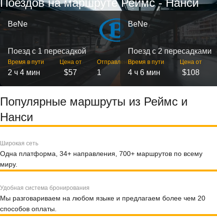
Поездов на маршруте Реймс - Нанси
BeNe
BeNe
Поезд с 1 пересадкой
Поезд с 2 пересадками
Время в пути
Цена от
Отправлений
Время в пути
Цена от
2 ч 4 мин
$57
1
4 ч 6 мин
$108
Популярные маршруты из Реймс и
Нанси
Широкая сеть
Одна платформа, 34+ направления, 700+ маршрутов по всему
миру.
Удобная система бронирования
Мы разговариваем на любом языке и предлагаем более чем 20
способов оплаты.