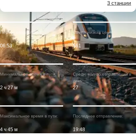
3 станции
Первое отправление:
Самая низкая цена:
06:53
$61
Минимальное время в пути:
Средн. кол-во отправлений в
день:
2 ч 27 м
27
Максимальное время в пути:
Последнее отправление:
4 ч 45 м
19:48