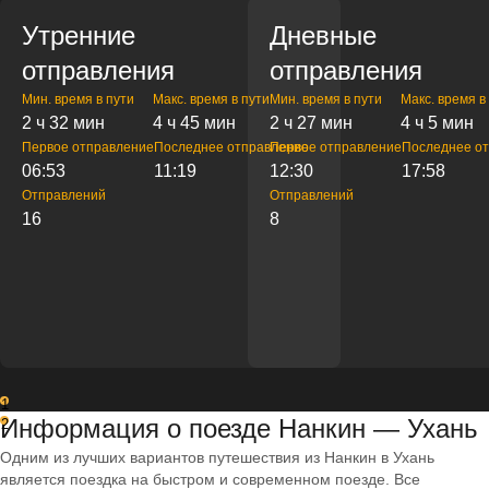
Утренние
Дневные
отправления
отправления
Мин. время в пути
Макс. время в пути
Мин. время в пути
Макс. время в
2 ч 32 мин
4 ч 45 мин
2 ч 27 мин
4 ч 5 мин
Первое отправление
Последнее отправление
Первое отправление
Последнее о
06:53
11:19
12:30
17:58
Отправлений
Отправлений
16
8
1
Информация о поезде Нанкин — Ухань
2
Одним из лучших вариантов путешествия из Нанкин в Ухань
является поездка на быстром и современном поезде. Все