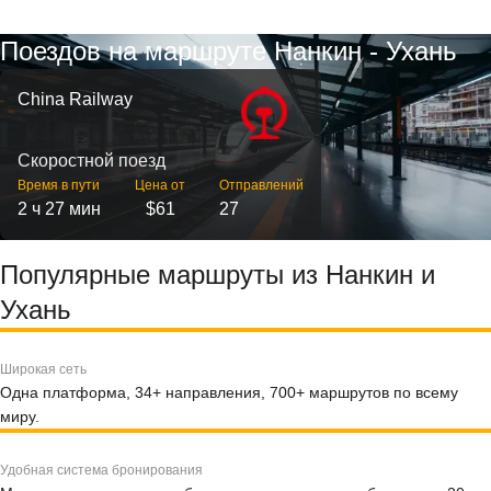
Поездов на маршруте Нанкин - Ухань
China Railway
Скоростной поезд
Время в пути
Цена от
Отправлений
2 ч 27 мин
$61
27
Популярные маршруты из Нанкин и
Ухань
Широкая сеть
Одна платформа, 34+ направления, 700+ маршрутов по всему
миру.
Удобная система бронирования