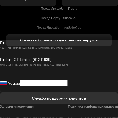
Поезд Лиссабон - Порту
Поезд Порту - Лиссабон
Поезд Лиссабон - Албуфейра
Поезд Албуфейра - Лиссабон
Показать больше популярных маршрутов
Firebird GT Limited (OC 1451)
Поезд Лиссабон - Лагос
432, Triq Fleur de Lys, Suite 1, Birkirkara, BKR 9061, Malta
Поезд Лагос - Лиссабон
Firebird GT Limited (61211989)
Unit G 15/F Tal Building 49 Austin Road, KL, Hong Kong
Поезд Лиссабон - Мадрид
Поезд Мадрид - Лиссабон
Pусский
Поезд Лиссабон - Фару
Поезд Фару - Лиссабон
Служба поддержки клиентов
Поезд Лиссабон - Коимбра
Условия и положения
Политика конфиденциальности
Поезд Коимбра - Лиссабон
Rail Ninja — это сервис для бронирования билетов на поезда онлайн. Rail Ninja не является